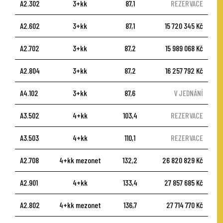
A2.302
3+kk
87,1
REZERVACE
A2.602
3+kk
87,1
15 720 345 Kč
A2.702
3+kk
87,2
15 989 068 Kč
A2.804
3+kk
87,2
16 257 792 Kč
A4.102
3+kk
87,6
V JEDNÁNÍ
A3.502
4+kk
103,4
REZERVACE
A3.503
4+kk
110,1
REZERVACE
A2.708
4+kk mezonet
132,2
26 820 829 Kč
A2.901
4+kk
133,4
27 857 685 Kč
A2.802
4+kk mezonet
136,7
27 714 770 Kč