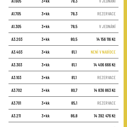
A1.605
3+kk
78,3
V JEDNÁNÍ
A1.705
3+kk
78,3
REZERVACE
A1.305
3+kk
78,5
V JEDNÁNÍ
A3.203
3+kk
80,5
14 156 116 Kč
A3.403
3+kk
81,1
NENÍ V NABÍDCE
A3.303
3+kk
81,1
14 406 666 Kč
A3.103
3+kk
81,1
REZERVACE
A3.702
3+kk
80,7
14 836 863 Kč
A3.701
3+kk
85,1
REZERVACE
A3.211
3+kk
86,8
14 392 476 Kč