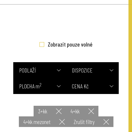
Zobrazit pouze volné
PODLAŽÍ
DISPOZICE
2
PLOCHA m
CENA Kč
3+kk
4+kk
4+kk mezonet
Zrušit filtry