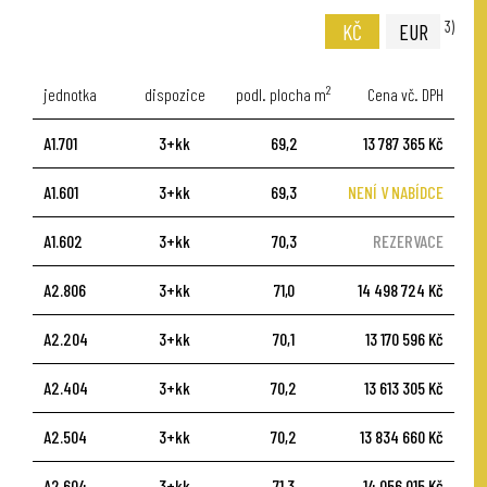
3)
KČ
EUR
2
jednotka
dispozice
podl. plocha m
Cena vč. DPH
A1.701
3+kk
69,2
13 787 365 Kč
A1.601
3+kk
69,3
NENÍ V NABÍDCE
A1.602
3+kk
70,3
REZERVACE
A2.806
3+kk
71,0
14 498 724 Kč
A2.204
3+kk
70,1
13 170 596 Kč
A2.404
3+kk
70,2
13 613 305 Kč
A2.504
3+kk
70,2
13 834 660 Kč
A2.604
3+kk
71,3
14 056 015 Kč