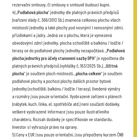
rezervační smlouvy, či smlouvy o smlouvě budoucí kupní.
4) „
Podlahová plocha
“ jednotky dle platných právních předpisů
(nařízení vlády č. 366/2013 Sb.) znamená celkovou plochu všech
místností jednotky a také plochy pod nosnými i nenosnými zdmi,
přizdívkami a jádry. Jedná se o plochu, která je vymezená
obvodovými zdmi jednotky, plocha schodiště a balkónu / lodžie /
terasy se do podlahové plochy jednotky nezapočítává. „
Podlahová
plocha jednotky pro účely stanovení sazby DPH
“ je vypočtena dle
platných právních předpisů (vyhlášky č. 163/2025 Sb.). „
Užitná
plocha
“ je součtem ploch místností, „
plocha celkem
“ je součtem
podlahové plochy a pochozí plochy dalších prostor bytové
jednotky (schodiště, balkónu / lodžie / terasy). Uvedené výměry
a rozměry jsou pouze orientační. Vyobrazené zařízení v plánech
(nábytek, kuch. linka, el. spotřebiče atd.) není součástí dodávky,
veškeré vyobrazené informace jsou pouze ilustrativního
charakteru. Rozsah dodávky je specifikován ve standardu.
Investor si vyhrazuje právo na úpravy.
5) Ceny v EUR jsou pouze orientační, jsou přepočteny kurzem ČNB