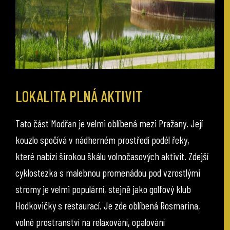
LOKALITA PLNÁ AKTIVIT
Tato část Modřan je velmi oblíbená mezi Pražany. Její
kouzlo spočívá v nádherném prostředí podél řeky,
které nabízí širokou škálu volnočasových aktivit. Zdejší
cyklostezka s malebnou promenádou pod vzrostlými
stromy je velmi populární, stejně jako golfový klub
Hodkovičky s restaurací. Je zde oblíbená Rosmarina,
volné prostranství na relaxování, opalování