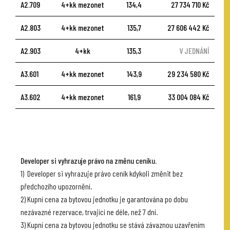
A2.709
4+kk mezonet
134,4
27 734 710 Kč
A2.803
4+kk mezonet
135,7
27 606 442 Kč
A2.903
4+kk
135,3
V JEDNÁNÍ
A3.601
4+kk mezonet
143,9
29 234 580 Kč
A3.602
4+kk mezonet
161,9
33 004 084 Kč
Developer si vyhrazuje právo na změnu ceníku.
1) Developer si vyhrazuje právo ceník kdykoli změnit bez
předchozího upozornění.
2) Kupní cena za bytovou jednotku je garantována po dobu
nezávazné rezervace, trvající ne déle, než 7 dní.
3) Kupní cena za bytovou jednotku se stává závaznou uzavřením