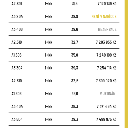
A2.801
1+kk
31,5
7 120 139 Kč
A3.204
1+kk
38,8
NENÍ V NABÍDCE
A3.406
1+kk
39,6
REZERVACE
A2.510
1+kk
32,7
7 203 855 Kč
A1.506
1+kk
35,8
7 249 109 Kč
A3.304
1+kk
39,3
7 254 114 Kč
A2.610
1+kk
32,6
7 309 020 Kč
A1.606
1+kk
36,0
V JEDNÁNÍ
A3.404
1+kk
39,3
7 371 494 Kč
A3.504
1+kk
39,3
7 488 875 Kč