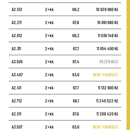
A2.512
2+kk
66,2
10 928 960 Kč
A2.211
2+kk
67,8
10 991 680 Kč
A2.612
2+kk
66,2
11 036 148 Kč
A2.311
2+kk
67,7
11 054 400 Kč
A3.505
2+kk
67,4
REZERVACE
A3.407
2+kk
63,6
NENÍ V NABÍDCE
A2.411
2+kk
67,7
11 132 800 Kč
A2.712
2+kk
66,1
11 240 522 Kč
A2.511
2+kk
67,6
11 269 420 Kč
A3.507
2+kk
63,6
NENÍ V NABÍDCE