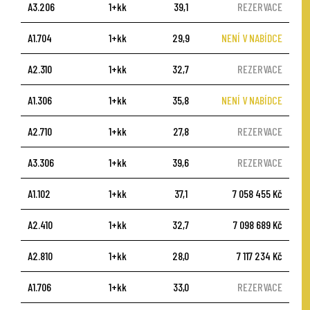
A3.206
1+kk
39,1
REZERVACE
A1.704
1+kk
29,9
NENÍ V NABÍDCE
A2.310
1+kk
32,7
REZERVACE
A1.306
1+kk
35,8
NENÍ V NABÍDCE
A2.710
1+kk
27,8
REZERVACE
A3.306
1+kk
39,6
REZERVACE
A1.102
1+kk
37,1
7 058 455 Kč
A2.410
1+kk
32,7
7 098 689 Kč
A2.810
1+kk
28,0
7 117 234 Kč
A1.706
1+kk
33,0
REZERVACE