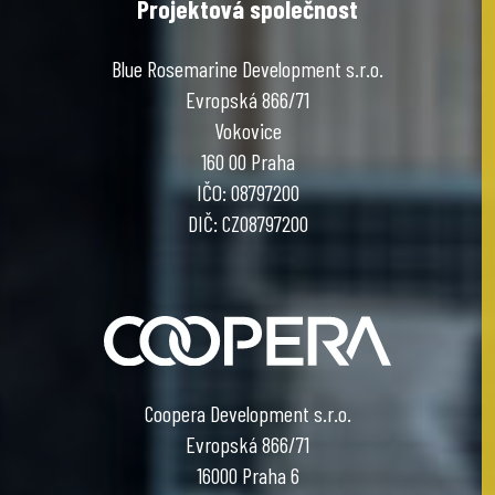
Projektová společnost
Blue Rosemarine Development s.r.o.
Evropská 866/71
Vokovice
160 00 Praha
IČO: 08797200
DIČ: CZ08797200
Coopera Development s.r.o.
Evropská 866/71
16000 Praha 6