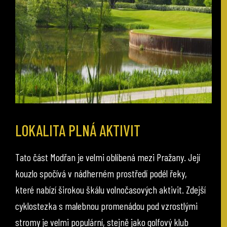
LOKALITA PLNÁ AKTIVIT
Tato část Modřan je velmi oblíbená mezi Pražany. Její
kouzlo spočívá v nádherném prostředí podél řeky,
které nabízí širokou škálu volnočasových aktivit. Zdejší
cyklostezka s malebnou promenádou pod vzrostlými
stromy je velmi populární, stejně jako golfový klub