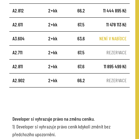
A2.812
2+kk
66,2
11 444 895 Kč
A2.611
2+kk
67,5
11 478 113 Kč
A3.604
2+kk
63,6
NENÍ V NABÍDCE
A2.711
2+kk
67,5
REZERVACE
A2.811
2+kk
67,6
11 895 499 Kč
A2.902
2+kk
66,2
REZERVACE
Developer si vyhrazuje právo na změnu ceníku.
1) Developer si vyhrazuje právo ceník kdykoli změnit bez
předchozího upozornění.