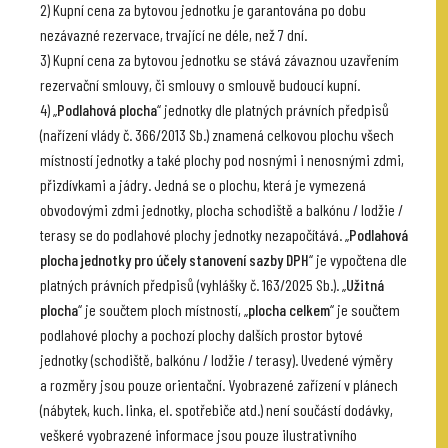
2) Kupní cena za bytovou jednotku je garantována po dobu
nezávazné rezervace, trvající ne déle, než 7 dní.
3) Kupní cena za bytovou jednotku se stává závaznou uzavřením
rezervační smlouvy, či smlouvy o smlouvě budoucí kupní.
4) „
Podlahová plocha
“ jednotky dle platných právních předpisů
(nařízení vlády č. 366/2013 Sb.) znamená celkovou plochu všech
místností jednotky a také plochy pod nosnými i nenosnými zdmi,
přizdívkami a jádry. Jedná se o plochu, která je vymezená
obvodovými zdmi jednotky, plocha schodiště a balkónu / lodžie /
terasy se do podlahové plochy jednotky nezapočítává. „
Podlahová
plocha jednotky pro účely stanovení sazby DPH
“ je vypočtena dle
platných právních předpisů (vyhlášky č. 163/2025 Sb.). „
Užitná
plocha
“ je součtem ploch místností, „
plocha celkem
“ je součtem
podlahové plochy a pochozí plochy dalších prostor bytové
jednotky (schodiště, balkónu / lodžie / terasy). Uvedené výměry
a rozměry jsou pouze orientační. Vyobrazené zařízení v plánech
(nábytek, kuch. linka, el. spotřebiče atd.) není součástí dodávky,
veškeré vyobrazené informace jsou pouze ilustrativního