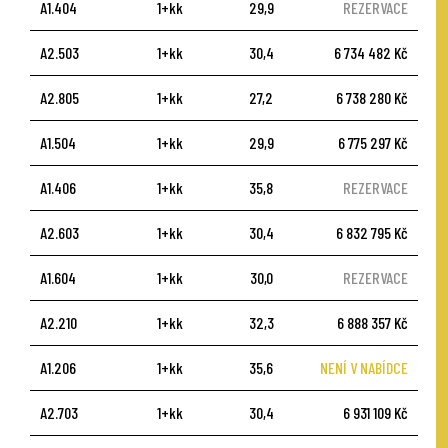
A1.404
1+kk
29,9
REZERVACE
A2.503
1+kk
30,4
6 734 482 Kč
A2.805
1+kk
27,2
6 738 280 Kč
A1.504
1+kk
29,9
6 775 297 Kč
A1.406
1+kk
35,8
REZERVACE
A2.603
1+kk
30,4
6 832 795 Kč
A1.604
1+kk
30,0
REZERVACE
A2.210
1+kk
32,3
6 888 357 Kč
A1.206
1+kk
35,6
NENÍ V NABÍDCE
A2.703
1+kk
30,4
6 931 109 Kč