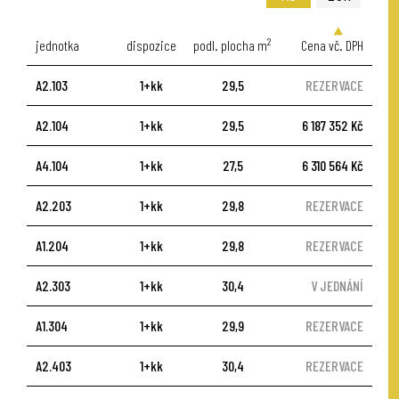
2
jednotka
dispozice
podl. plocha m
Cena vč. DPH
A2.103
1+kk
29,5
REZERVACE
A2.104
1+kk
29,5
6 187 352 Kč
A4.104
1+kk
27,5
6 310 564 Kč
A2.203
1+kk
29,8
REZERVACE
A1.204
1+kk
29,8
REZERVACE
A2.303
1+kk
30,4
V JEDNÁNÍ
A1.304
1+kk
29,9
REZERVACE
A2.403
1+kk
30,4
REZERVACE