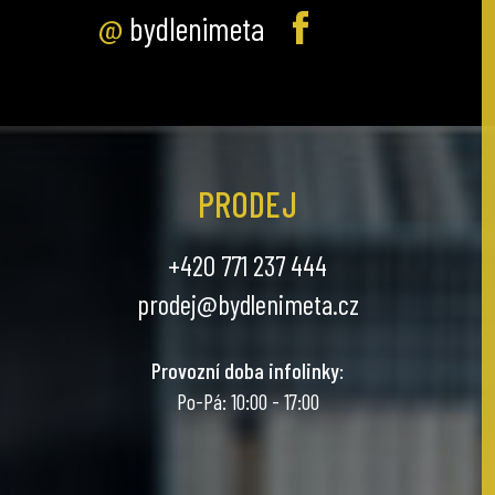
@
bydlenimeta
PRODEJ
+420 771 237 444
prodej@bydlenimeta.cz
Provozní doba infolinky
:
Po-Pá: 10:00 - 17:00