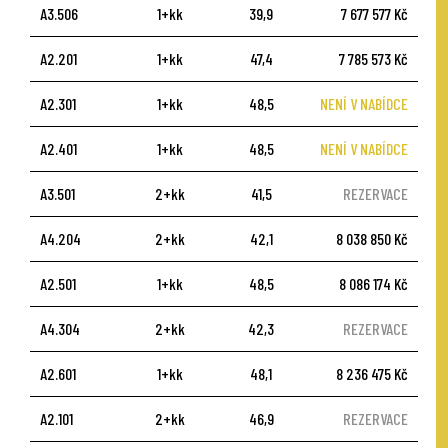
A3.506
1+kk
39,9
7 677 577 Kč
A2.201
1+kk
47,4
7 785 573 Kč
A2.301
1+kk
48,5
NENÍ V NABÍDCE
A2.401
1+kk
48,5
NENÍ V NABÍDCE
A3.501
2+kk
41,5
REZERVACE
A4.204
2+kk
42,1
8 038 850 Kč
A2.501
1+kk
48,5
8 086 174 Kč
A4.304
2+kk
42,3
REZERVACE
A2.601
1+kk
48,1
8 236 475 Kč
A2.101
2+kk
46,9
REZERVACE