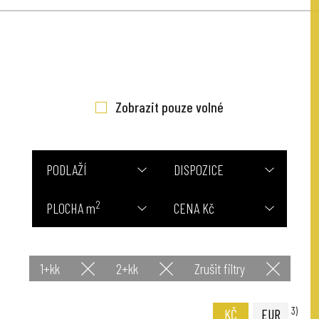
Zobrazit pouze volné
PODLAŽÍ
DISPOZICE
2
PLOCHA m
CENA Kč
1+kk
2+kk
Zrušit filtry
3)
KČ
EUR