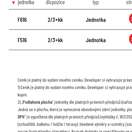
jednotka
dispozice
typ
str
F616
2/3+kk
Jednotka
F516
2/3+kk
Jednotka
Ceník je platný do vydání nového ceníku. Developer si vyhrazuje práv
1) Ceník je platný do vydání nového ceníku. Developer si vyhrazuje 
kupní.
2) „
Podlahová plocha
“ jednotky dle platných právních předpisů (naří
Jedná se o plochu, která je vymezená obvodovými zdmi jednotky, ploc
DPH
“ je vypočtena dle platných právních předpisů (vyhlášky č. 163/2025
(schodiště, balkónu / lodžie / terasy). Uvedené výměry a rozměry jsou
pouze ilustrativního charakteru. Rozsah dodávky je specifikován ve s