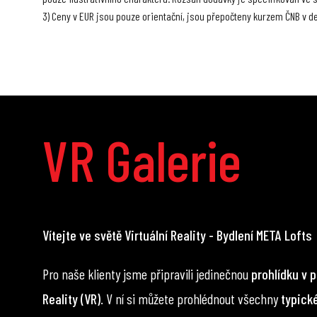
3) Ceny v EUR jsou pouze orientační, jsou přepočteny kurzem ČNB v 
VR Galerie
Vítejte ve světě Virtuální Reality - Bydlení META Lofts
Pro naše klienty jsme připravili jedinečnou
prohlídku v p
Reality (VR)
. V ní si můžete prohlédnout všechny
typick