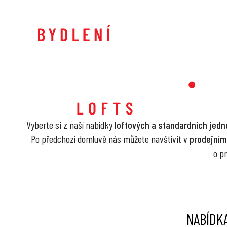
Vyberte si z naší nabídky
loftových a standardních jedn
Po předchozí domluvě nás můžete navštívit v
prodejním
o pr
NABÍDKA