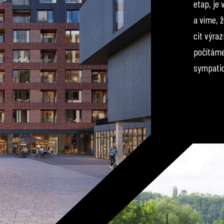
etap, je
a víme, 
cit výraz
počítáme
sympatic