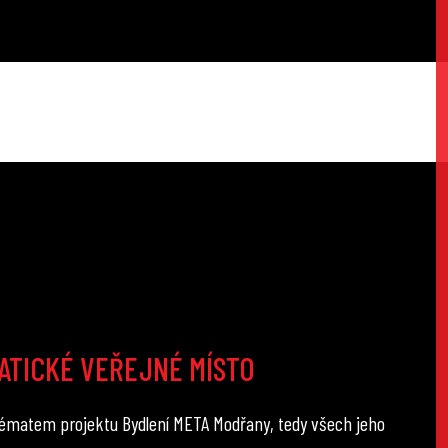
ATICKÉ VEŘEJNÉ MÍSTO
ématem projektu Bydlení META Modřany, tedy všech jeho