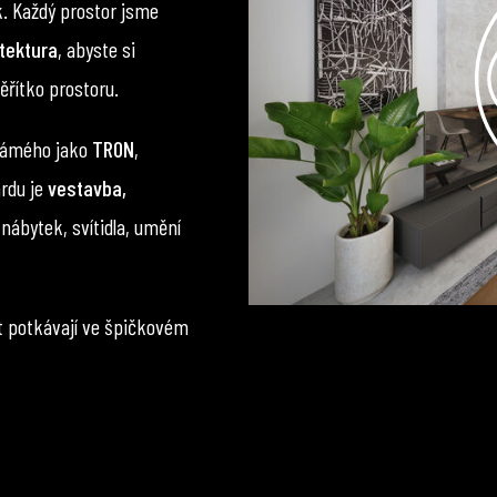
k. Každý prostor jsme
tektura
, abyste si
ěřítko prostoru.
námého jako
TRON
,
ardu je
vestavba,
nábytek, svítidla, umění
vět potkávají ve špičkovém