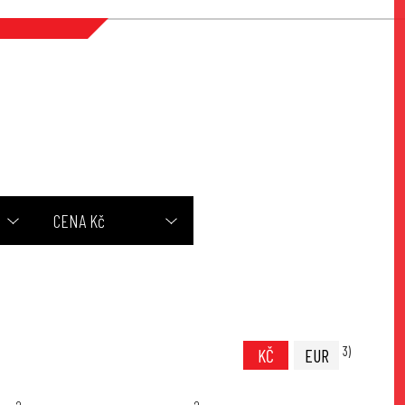
CENA Kč
3)
KČ
EUR