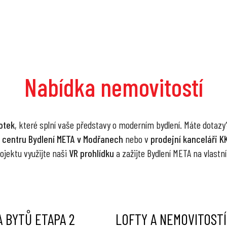
Nabídka nemovitostí
otek
, které splní vaše představy o moderním bydlení. Máte dotaz
 centru Bydlení META v Modřanech
nebo v
prodejní kanceláři K
ojektu využijte naši
VR prohlídku
a zažijte Bydlení META na vlastní
 BYTŮ ETAPA 2
LOFTY A NEMOVITOSTÍ