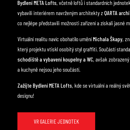
Bydlení META Lofts
, včetně loftů i standardních jednote
vybavili interiérem navrženým architekty z
QARTA archi
co nejlépe představili možnosti zařízení a získali jasné m
Virtuální realitu navíc obohatilo umění
Michala Škapy
, z
který projektu vtiskl osobitý styl graffiti. Součástí stand
schodiště a vybavení koupelny a WC
, avšak zobrazený 
a kuchyně nejsou jeho součástí.
Zažijte Bydlení META Lofts
, kde se virtuální a reálný s
designu!
VR GALERIE JEDNOTEK