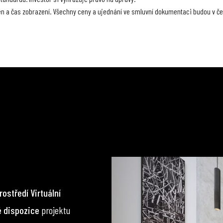
den a čas zobrazení. Všechny ceny a ujednání ve smluvní dokumentaci budou v č
rostředí Virtuální
é dispozice
projektu