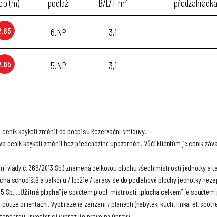
2
op (m)
podlaží
B/L/T m
předzahrádk
2.65
6.NP
3,1
2.65
5.NP
3,1
o ceník kdykoli změnit do podpisu Rezervační smlouvy.
právo ceník kdykoli změnit bez předchozího upozornění. Vůči klientům je ceník z
zení vlády č. 366/2013 Sb.) znamená celkovou plochu všech místností jednotky a 
ha schodiště a balkónu / lodžie / terasy se do podlahové plochy jednotky nezap
 Sb.). „
Užitná plocha
“ je součtem ploch místností, „
plocha celkem
“ je součtem 
 pouze orientační. Vyobrazené zařízení v plánech (nábytek, kuch. linka, el. spo
tandardu. Investor si vyhrazuje právo na úpravy.