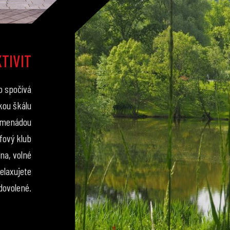
TIVIT
o spočívá
kou škálu
romenádou
fový klub
na, volné
relaxujete
 dovolené.