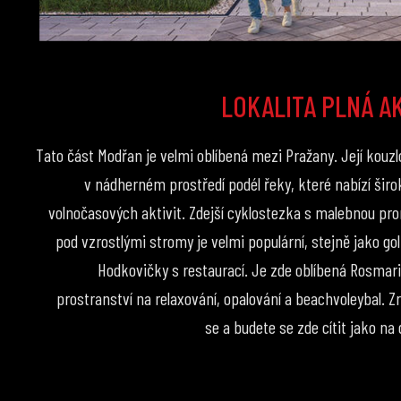
LOKALITA PLNÁ AK
Tato část Modřan je velmi oblíbená mezi Pražany. Její kouzl
v nádherném prostředí podél řeky, které nabízí širo
volnočasových aktivit. Zdejší cyklostezka s malebnou p
pod vzrostlými stromy je velmi populární, stejně jako gol
Hodkovičky s restaurací. Je zde oblíbená Rosmari
prostranství na relaxování, opalování a beachvoleybal. Z
se a budete se zde cítit jako na