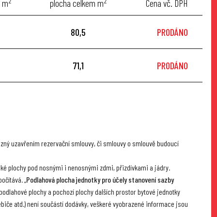
2
2
a m
plocha celkem m
Cena vč. DPH
80,5
PRODÁNO
71,1
PRODÁNO
ávazný uzavřením rezervační smlouvy, či smlouvy o smlouvě budoucí
také plochy pod nosnými i nenosnými zdmi, přizdívkami a jádry.
očítává. „
Podlahová plocha jednotky pro účely stanovení sazby
podlahové plochy a pochozí plochy dalších prostor bytové jednotky
třebiče atd.) není součástí dodávky, veškeré vyobrazené informace jsou