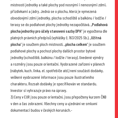
místností jednotky a také plochy pod nosnými i nenosnými zdmi,
přizdívkami a jádry. Jedná se o plochu, která je vymezená
obvodovými zdmi jednotky, plocha schodiště a balkónu / lodžie /
terasy se do podlahové plochy jednotky nezapočítává. „
Podlahová
plocha jednotky pro účely stanovení sazby DPH
“ je vypočtena dle
platných právních předpisů (vyhlášky č. 163/2025 Sb.). „
Užitná
plocha
“ je součtem ploch místností, „
plocha celkem
“ je součtem
podlahové plochy a pochozí plochy dalších prostor bytové
jednotky (schodiště, balkónu / lodžie / terasy). Uvedené výměry
a rozměry jsou pouze orientační. Vyobrazené zařízení v plánech
(nábytek, kuch. linka, el. spotřebiče atd.) není součástí dodávky,
veškeré vyobrazené informace jsou pouze ilustrativního
charakteru. Rozsah dodávky je specifikován ve standardu.
Investor si vyhrazuje právo na úpravy.
3) Ceny v EUR jsou pouze orientační, jsou přepočteny kurzem ČNB
v den a čas zobrazení. Všechny ceny a ujednání ve smluvní
dokumentaci budou v českých korunách.-