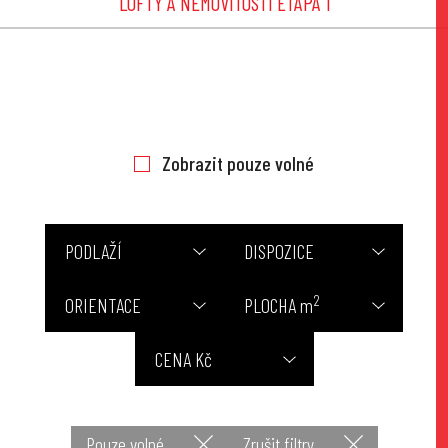
LOFTY A NEMOVITOSTÍ ETAPA 1
Zobrazit pouze volné
PODLAŽÍ
DISPOZICE
2
ORIENTACE
PLOCHA m
CENA Kč
Pouze volné
Zrušit filtry