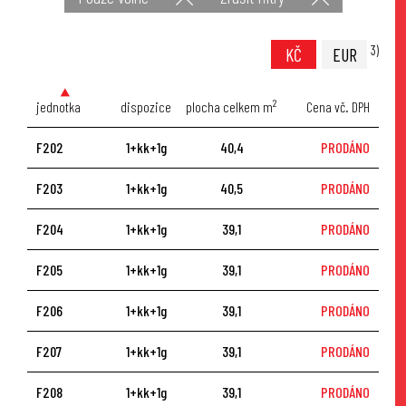
3)
KČ
EUR
2
jednotka
dispozice
plocha celkem m
Cena vč. DPH
F202
1+kk+1g
40,4
PRODÁNO
F203
1+kk+1g
40,5
PRODÁNO
F204
1+kk+1g
39,1
PRODÁNO
F205
1+kk+1g
39,1
PRODÁNO
F206
1+kk+1g
39,1
PRODÁNO
F207
1+kk+1g
39,1
PRODÁNO
F208
1+kk+1g
39,1
PRODÁNO