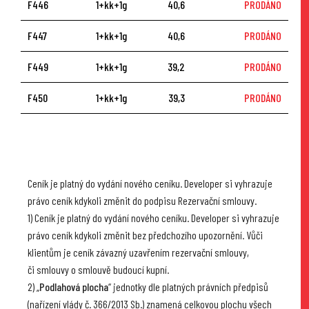
F446
1+kk+1g
40,6
PRODÁNO
F447
1+kk+1g
40,6
PRODÁNO
F449
1+kk+1g
39,2
PRODÁNO
F450
1+kk+1g
39,3
PRODÁNO
Ceník je platný do vydání nového ceníku. Developer si vyhrazuje
právo ceník kdykoli změnit do podpisu Rezervační smlouvy.
1) Ceník je platný do vydání nového ceníku. Developer si vyhrazuje
právo ceník kdykoli změnit bez předchozího upozornění. Vůči
klientům je ceník závazný uzavřením rezervační smlouvy,
či smlouvy o smlouvě budoucí kupní.
2) „
Podlahová plocha
“ jednotky dle platných právních předpisů
(nařízení vlády č. 366/2013 Sb.) znamená celkovou plochu všech