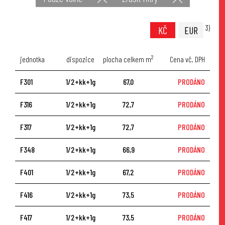
3)
KČ
EUR
2
jednotka
dispozice
plocha celkem m
Cena vč. DPH
F301
1/2+kk+1g
67,0
PRODÁNO
F316
1/2+kk+1g
72,7
PRODÁNO
F317
1/2+kk+1g
72,7
PRODÁNO
F348
1/2+kk+1g
66,9
PRODÁNO
F401
1/2+kk+1g
67,2
PRODÁNO
F416
1/2+kk+1g
73,5
PRODÁNO
F417
1/2+kk+1g
73,5
PRODÁNO