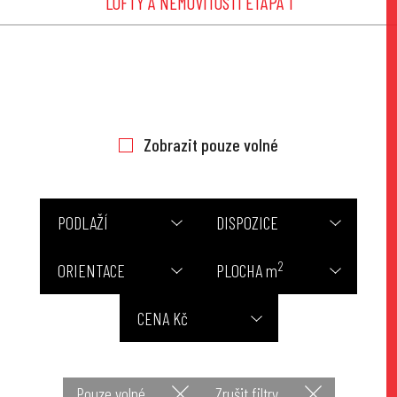
LOFTY A NEMOVITOSTÍ ETAPA 1
Zobrazit pouze volné
PODLAŽÍ
DISPOZICE
2
ORIENTACE
PLOCHA m
CENA Kč
Pouze volné
Zrušit filtry