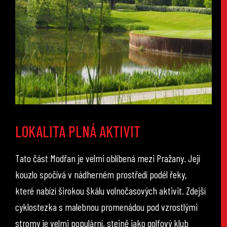
LOKALITA PLNÁ AKTIVIT
Tato část Modřan je velmi oblíbená mezi Pražany. Její
kouzlo spočívá v nádherném prostředí podél řeky,
které nabízí širokou škálu volnočasových aktivit. Zdejší
cyklostezka s malebnou promenádou pod vzrostlými
stromy je velmi populární, stejně jako golfový klub