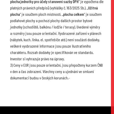
plocha jednotky pro účely stanovení sazby DPH
“ je vypočtena dle
platných právních předpisů (vyhlášky č. 163/2025 Sb.). „
Užitná
plocha
“ je součtem ploch místností, „
plocha celkem
“ je součtem
podlahové plochy a pochozí plochy dalších prostor bytové
jednotky (schodiště, balkónu / lodžie / terasy). Uvedené výměry
a rozměry jsou pouze orientační. Vyobrazené zařízení v plánech
(nábytek, kuch. linka, el. spotřebiče atd.) není součástí dodávky,
veškeré vyobrazené informace jsou pouze ilustrativního
charakteru. Rozsah dodávky je specifikován ve standardu.
Investor si vyhrazuje právo na úpravy.
3) Ceny v EUR jsou pouze orientační, jsou přepočteny kurzem ČNB
v den a čas zobrazení. Všechny ceny a ujednání ve smluvní
dokumentaci budou v českých korunách.-