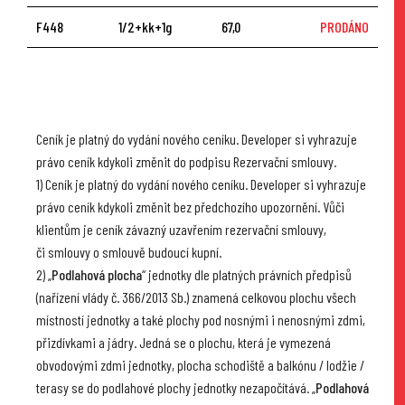
F448
1/2+kk+1g
67,0
PRODÁNO
Ceník je platný do vydání nového ceníku. Developer si vyhrazuje
právo ceník kdykoli změnit do podpisu Rezervační smlouvy.
1) Ceník je platný do vydání nového ceníku. Developer si vyhrazuje
právo ceník kdykoli změnit bez předchozího upozornění. Vůči
klientům je ceník závazný uzavřením rezervační smlouvy,
či smlouvy o smlouvě budoucí kupní.
2) „
Podlahová plocha
“ jednotky dle platných právních předpisů
(nařízení vlády č. 366/2013 Sb.) znamená celkovou plochu všech
místností jednotky a také plochy pod nosnými i nenosnými zdmi,
přizdívkami a jádry. Jedná se o plochu, která je vymezená
obvodovými zdmi jednotky, plocha schodiště a balkónu / lodžie /
terasy se do podlahové plochy jednotky nezapočítává. „
Podlahová