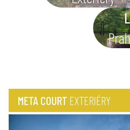
L
Pra
META COURT
EXTERIÉRY