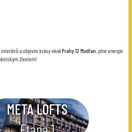
 interiérů a objevte krásy okolí
Prahy 12 Modřan
, plné energie
a městským životem!
META LOFTS
Etapa 1