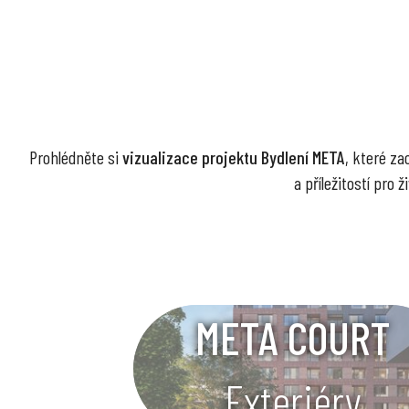
Prohlédněte si
vizualizace projektu Bydlení META
, které za
a příležitostí pro
META COURT
Exteriéry