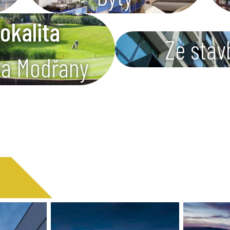
okalita
Ze stav
ha Modřany