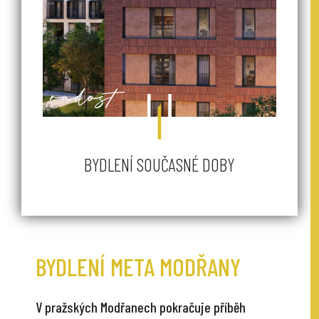
BYDLENÍ SOUČASNÉ DOBY
BYDLENÍ META MODŘANY
V pražských Modřanech pokračuje příběh