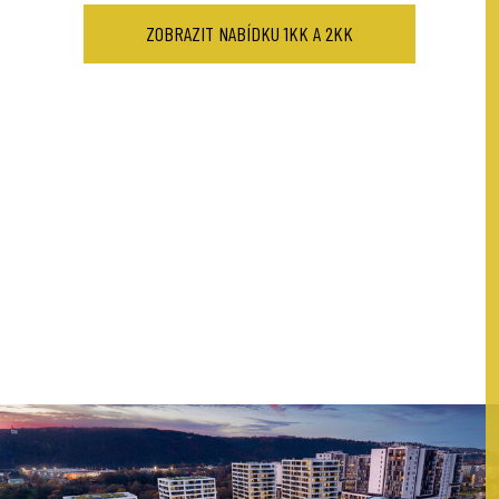
pro ranní kávu, odpočinek, práci na čerstvém vzduchu, dětské
ZOBRAZIT NABÍDKU 1KK A 2KK
ZOBRAZIT NABÍDKU VĚTŠÍCH BYTŮ
hry nebo posezení s přáteli. Díky výměrám až
191,8 m²
nabízejí
NABÍDKA JEDNOTEK ETAPY 1
vybrané jednotky atmosféru vlastního domu v rámci moderního
rezidenčního projektu u Vltavy.
ZOBRAZIT NABÍDKU BYTŮ V 1.NP