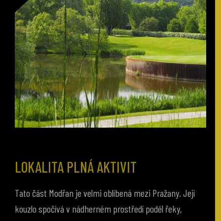
LOKALITA PLNÁ AKTIVIT
Tato část Modřan je velmi oblíbená mezi Pražany. Její
kouzlo spočívá v nádherném prostředí podél řeky,
které nabízí širokou škálu volnočasových aktivit. Zdejší