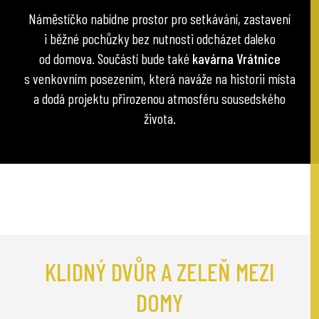
Náměstíčko nabídne prostor pro setkávání, zastavení
i běžné pochůzky bez nutnosti odcházet daleko
od domova. Součástí bude také
kavárna Vrátnice
s venkovním posezením, která naváže na historii místa
a dodá projektu přirozenou atmosféru sousedského
života.
KLIDNÝ DVŮR A ZELEŇ MEZI
DOMY