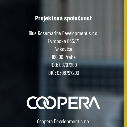
Projektová společnost
Blue Rosemarine Development s.r.o.
Evropská 866/71
Vokovice
160 00 Praha
IČO: 08797200
DIČ: CZ08797200
Coopera Development s.r.o.