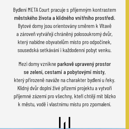
Bydlení META Court pracuje s příjemným kontrastem
městského života a klidného vnitřního prostřed
í.
Bytové domy jsou orientovány směrem k Vltavě
a zároveň vytvářejí chráněný polosoukromý dvůr,
který nabídne obyvatelům místo pro odpočinek,
sousedská setkávání i každodenní pobyt venku.
Mezi domy vznikne
parkově upravený prostor
se zelení, cestami a pobytovými místy
,
který přirozeně naváže na charakter bydlení u řeky.
Klidný dvůr doplní živé přízemí projektu a vytvoří
příjemné zázemí pro všechny, kteří chtějí mít blízko
k městu, vodě i vlastnímu místu pro zpomalení.