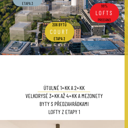
ETAPA 3
99%
LOFTS
PRODÁNO
206 BYTŮ
COURT
ETAPA 2
ÚTULNÉ 1+KK A 2+KK
VELKORYSÉ 3+KK AŽ 4+KK A MEZONETY
BYTY S PŘEDZAHRÁDKAMI
LOFTY Z ETAPY 1