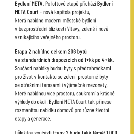
Bydlení META.
Po loftové etapě přichází
Bydlení
META Court
- nová kapitola projektu,
která nabídne moderní městské bydlení
v bezprostřední blízkosti Vltavy, zeleně i nově
vznikajícího veřejného prostoru.
Etapa 2 nabídne celkem 206 bytů
ve standardních dispozicích od 1+kk po 4+kk.
Součástí nabídky budou byty s předzahrádkami
pro život v kontaktu se zelení, prostorné byty
se střešními terasami i výjimečné mezonety,
které nabídnou více prostoru, soukromí a krásné
výhledy do okolí. Bydlení META Court tak přinese
rozmanitou nabídku domovů pro různé životní
etapy a generace.
Důležitou součástí
Etapy 2 bude také téměř 1 000