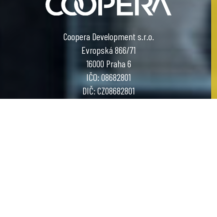
Coopera Development s.r.o.
Evropská 866/71
16000 Praha 6
IČO: 08682801
DIČ: CZ08682801
COOL PROJECT BY COOPERA DEVELOPMENT
designed by
Graffitti Networks
OCHRANA OSOBNÍCH ÚDAJŮ
PODMÍNKY POUŽITÍ WEBU
ZÁSADY POUŽÍVÁNÍ COOKIES