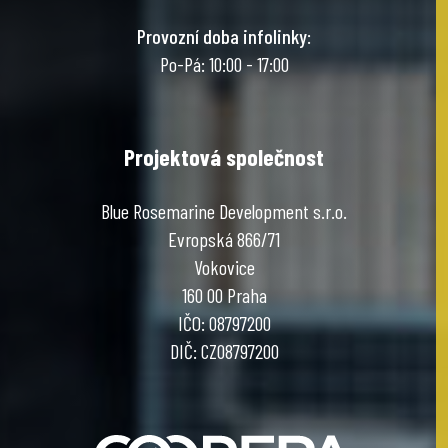
Provozní doba infolinky
:
Po-Pá: 10:00 - 17:00
Projektová společnost
Blue Rosemarine Development s.r.o.
Evropská 866/71
Vokovice
160 00 Praha
IČO: 08797200
DIČ: CZ08797200