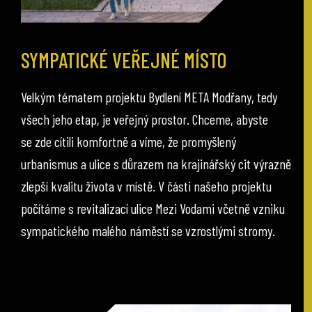
SYMPATICKÉ VEŘEJNÉ MÍSTO
Velkým tématem projektu Bydlení META Modřany, tedy
všech jeho etap, je veřejný prostor. Chceme, abyste
se zde cítili komfortně a víme, že promyšlený
urbanismus a ulice s důrazem na krajinářský cit výrazně
zlepší kvalitu života v místě. V části našeho projektu
počítáme s revitalizací ulice Mezi Vodami včetně vzniku
sympatického malého náměstí se vzrostlými stromy.