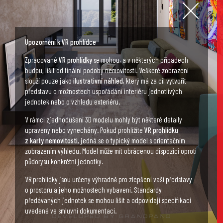
Upozornění k VR prohlídce
Zpracované
VR prohlídky
se mohou, a v některých případech
budou, lišit od finální podoby nemovitosti. Veškeré zobrazení
slouží pouze jako
ilustrativní náhled
, který má za cíl vytvořit
představu o možnostech uspořádání interiéru jednotlivých
jednotek nebo o vzhledu exteriéru.
V rámci zjednodušení 3D modelu mohly být některé detaily
upraveny nebo vynechány. Pokud prohlížíte
VR prohlídku
z karty nemovitosti
, jedná se o typický model s orientačním
zobrazením výhledu. Model může mít obrácenou dispozici oproti
půdorysu konkrétní jednotky.
VR prohlídky jsou určeny výhradně pro zlepšení vaší představy
o prostoru a jeho možnostech vybavení. Standardy
předávaných jednotek se mohou lišit a odpovídají specifikaci
uvedené ve smluvní dokumentaci.