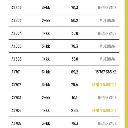
A1.602
3+kk
70,3
REZERVACE
A1.603
2+kk
50,2
V JEDNÁNÍ
A1.604
1+kk
30,0
REZERVACE
A1.605
3+kk
78,3
V JEDNÁNÍ
A1.606
1+kk
36,0
V JEDNÁNÍ
A1.701
3+kk
69,2
13 787 365 Kč
A1.702
3+kk
70,4
NENÍ V NABÍDCE
A1.703
2+kk
51,1
REZERVACE
A1.704
1+kk
29,9
NENÍ V NABÍDCE
A1.705
3+kk
78,3
REZERVACE