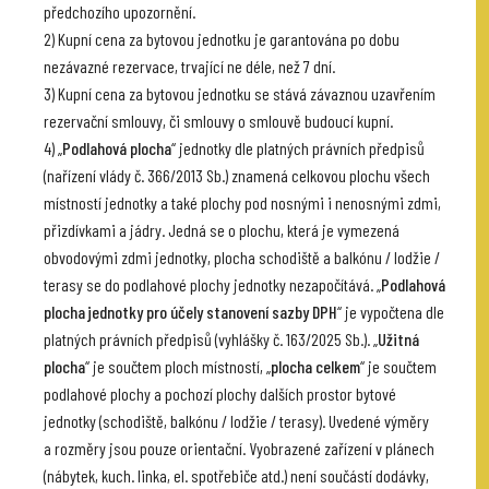
předchozího upozornění.
2) Kupní cena za bytovou jednotku je garantována po dobu
nezávazné rezervace, trvající ne déle, než 7 dní.
3) Kupní cena za bytovou jednotku se stává závaznou uzavřením
rezervační smlouvy, či smlouvy o smlouvě budoucí kupní.
4) „
Podlahová plocha
“ jednotky dle platných právních předpisů
(nařízení vlády č. 366/2013 Sb.) znamená celkovou plochu všech
místností jednotky a také plochy pod nosnými i nenosnými zdmi,
přizdívkami a jádry. Jedná se o plochu, která je vymezená
obvodovými zdmi jednotky, plocha schodiště a balkónu / lodžie /
terasy se do podlahové plochy jednotky nezapočítává. „
Podlahová
plocha jednotky pro účely stanovení sazby DPH
“ je vypočtena dle
platných právních předpisů (vyhlášky č. 163/2025 Sb.). „
Užitná
plocha
“ je součtem ploch místností, „
plocha celkem
“ je součtem
podlahové plochy a pochozí plochy dalších prostor bytové
jednotky (schodiště, balkónu / lodžie / terasy). Uvedené výměry
a rozměry jsou pouze orientační. Vyobrazené zařízení v plánech
(nábytek, kuch. linka, el. spotřebiče atd.) není součástí dodávky,