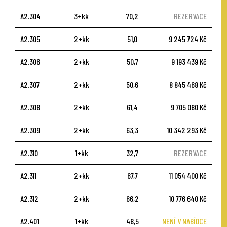
A2.304
3+kk
70,2
REZERVACE
A2.305
2+kk
51,0
9 245 724 Kč
A2.306
2+kk
50,7
9 193 439 Kč
A2.307
2+kk
50,6
8 845 468 Kč
A2.308
2+kk
61,4
9 705 080 Kč
A2.309
2+kk
63,3
10 342 293 Kč
A2.310
1+kk
32,7
REZERVACE
A2.311
2+kk
67,7
11 054 400 Kč
A2.312
2+kk
66,2
10 776 640 Kč
A2.401
1+kk
48,5
NENÍ V NABÍDCE