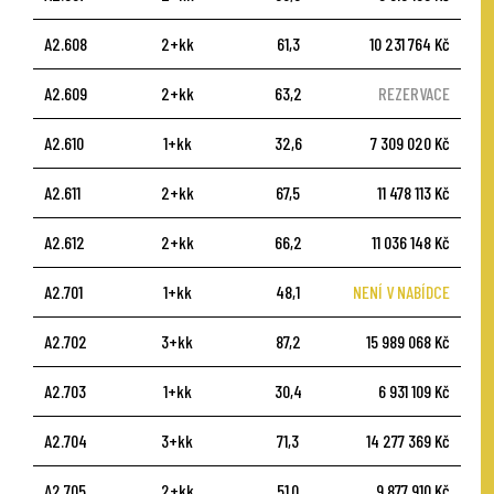
A2.608
2+kk
61,3
10 231 764 Kč
A2.609
2+kk
63,2
REZERVACE
A2.610
1+kk
32,6
7 309 020 Kč
A2.611
2+kk
67,5
11 478 113 Kč
A2.612
2+kk
66,2
11 036 148 Kč
A2.701
1+kk
48,1
NENÍ V NABÍDCE
A2.702
3+kk
87,2
15 989 068 Kč
A2.703
1+kk
30,4
6 931 109 Kč
A2.704
3+kk
71,3
14 277 369 Kč
A2.705
2+kk
51,0
9 877 910 Kč