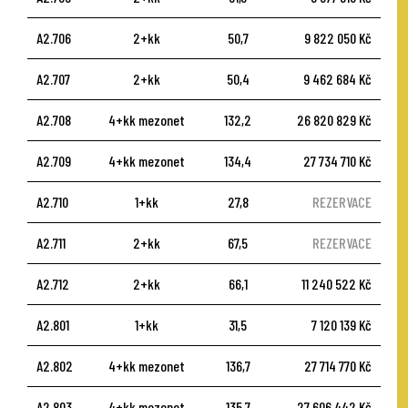
A2.706
2+kk
50,7
9 822 050 Kč
A2.707
2+kk
50,4
9 462 684 Kč
A2.708
4+kk mezonet
132,2
26 820 829 Kč
A2.709
4+kk mezonet
134,4
27 734 710 Kč
A2.710
1+kk
27,8
REZERVACE
A2.711
2+kk
67,5
REZERVACE
A2.712
2+kk
66,1
11 240 522 Kč
A2.801
1+kk
31,5
7 120 139 Kč
A2.802
4+kk mezonet
136,7
27 714 770 Kč
A2.803
4+kk mezonet
135,7
27 606 442 Kč