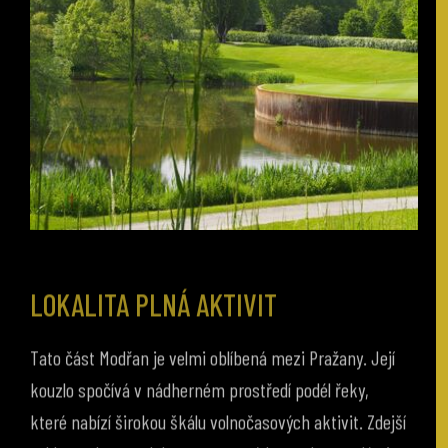
LOKALITA PLNÁ AKTIVIT
Tato část Modřan je velmi oblíbená mezi Pražany. Její
kouzlo spočívá v nádherném prostředí podél řeky,
které nabízí širokou škálu volnočasových aktivit. Zdejší
cyklostezka s malebnou promenádou pod vzrostlými