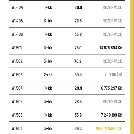
A1.404
1+kk
29,9
REZERVACE
A1.405
3+kk
78,5
REZERVACE
A1.406
1+kk
35,8
REZERVACE
A1.501
3+kk
75,0
13 878 603 Kč
A1.502
3+kk
76,2
REZERVACE
A1.503
2+kk
50,3
V JEDNÁNÍ
A1.504
1+kk
29,9
6 775 297 Kč
A1.505
3+kk
78,5
REZERVACE
A1.506
1+kk
35,8
7 249 109 Kč
A1.601
3+kk
69,3
NENÍ V NABÍDCE