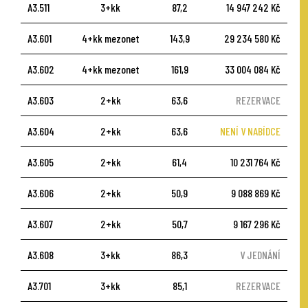
A3.511
3+kk
87,2
14 947 242 Kč
A3.601
4+kk mezonet
143,9
29 234 580 Kč
A3.602
4+kk mezonet
161,9
33 004 084 Kč
A3.603
2+kk
63,6
REZERVACE
A3.604
2+kk
63,6
NENÍ V NABÍDCE
A3.605
2+kk
61,4
10 231 764 Kč
A3.606
2+kk
50,9
9 088 869 Kč
A3.607
2+kk
50,7
9 167 296 Kč
A3.608
3+kk
86,3
V JEDNÁNÍ
A3.701
3+kk
85,1
REZERVACE