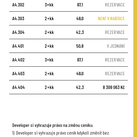
A4.302
3+kk
87,1
REZERVACE
A4.303
2+kk
48,0
NENÍ V NABÍDCE
A4.304
2+kk
42,3
REZERVACE
A4.401
2+kk
50,8
V JEDNÁNÍ
A4.402
3+kk
87,1
REZERVACE
A4.403
2+kk
48,0
REZERVACE
A4.404
2+kk
42,3
8 309 063 Kč
Developer si vyhrazuje právo na změnu ceníku.
1) Developer si vyhrazuje právo ceník kdykoli změnit bez