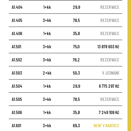
A1.404
1+kk
29,9
REZERVACE
A1.405
3+kk
78,5
REZERVACE
A1.406
1+kk
35,8
REZERVACE
A1.501
3+kk
75,0
13 878 603 Kč
A1.502
3+kk
76,2
REZERVACE
A1.503
2+kk
50,3
V JEDNÁNÍ
A1.504
1+kk
29,9
6 775 297 Kč
A1.505
3+kk
78,5
REZERVACE
A1.506
1+kk
35,8
7 249 109 Kč
A1.601
3+kk
69,3
NENÍ V NABÍDCE