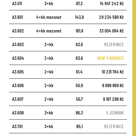
A3.511
3+kk
87,2
14 947 242 Kč
A3.601
4+kk mezonet
143,9
29 234 580 Kč
A3.602
4+kk mezonet
161,9
33 004 084 Kč
A3.603
2+kk
63,6
REZERVACE
A3.604
2+kk
63,6
NENÍ V NABÍDCE
A3.605
2+kk
61,4
10 231 764 Kč
A3.606
2+kk
50,9
9 088 869 Kč
A3.607
2+kk
50,7
9 167 296 Kč
A3.608
3+kk
86,3
V JEDNÁNÍ
A3.701
3+kk
85,1
REZERVACE