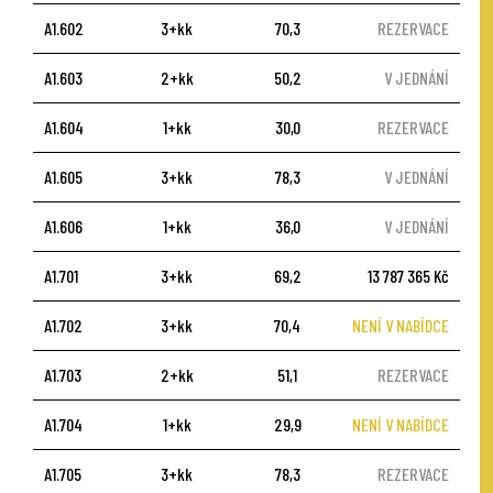
A1.602
3+kk
70,3
REZERVACE
A1.603
2+kk
50,2
V JEDNÁNÍ
A1.604
1+kk
30,0
REZERVACE
A1.605
3+kk
78,3
V JEDNÁNÍ
A1.606
1+kk
36,0
V JEDNÁNÍ
A1.701
3+kk
69,2
13 787 365 Kč
A1.702
3+kk
70,4
NENÍ V NABÍDCE
A1.703
2+kk
51,1
REZERVACE
A1.704
1+kk
29,9
NENÍ V NABÍDCE
A1.705
3+kk
78,3
REZERVACE