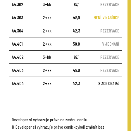
A4.302
3+kk
87,1
REZERVACE
A4.303
2+kk
48,0
NENÍ V NABÍDCE
A4.304
2+kk
42,3
REZERVACE
A4.401
2+kk
50,8
V JEDNÁNÍ
A4.402
3+kk
87,1
REZERVACE
A4.403
2+kk
48,0
REZERVACE
A4.404
2+kk
42,3
8 309 063 Kč
Developer si vyhrazuje právo na změnu ceníku.
1) Developer si vyhrazuje právo ceník kdykoli změnit bez