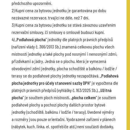
předchozího upozornění.
2) Kupní cena za bytovou jednotku je garantována po dobu
nezávazné rezervace, trvající ne déle, než 7 dní.
3) Kupní cena za bytovou jednotku se stává závaznou uzavřením
rezervační smlouvy, či smlouvy o smlouvě budoucí kupní.
4) „
Podlahová plocha
“ jednotky dle platných právních předpisů
(nařízení vlády č. 366/2013 Sb.) znamená celkovou plochu všech
místností jednotky a také plochy pod nosnými i nenosnými zdmi,
přizdívkami a jádry. Jedná se o plochu, která je vymezená
obvodovými zdmi jednotky, plocha schodiště a balkónu / lodžie /
terasy se do podlahové plochy jednotky nezapočítává. „
Podlahová
plocha jednotky pro účely stanovení sazby DPH
“ je vypočtena dle
platných právních předpisů (vyhlášky č. 163/2025 Sb.). „
Užitná
plocha
“ je součtem ploch místností, „
plocha celkem
“ je součtem
podlahové plochy a pochozí plochy dalších prostor bytové
jednotky (schodiště, balkónu / lodžie / terasy). Uvedené výměry
a rozměry jsou pouze orientační. Vyobrazené zařízení v plánech
(nábytek, kuch. linka, el. spotřebiče atd.) není součástí dodávky,