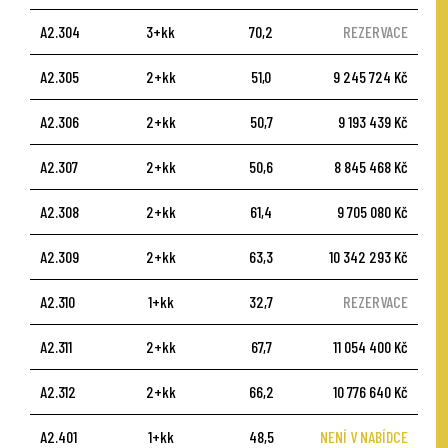
A2.304
3+kk
70,2
REZERVACE
A2.305
2+kk
51,0
9 245 724 Kč
A2.306
2+kk
50,7
9 193 439 Kč
A2.307
2+kk
50,6
8 845 468 Kč
A2.308
2+kk
61,4
9 705 080 Kč
A2.309
2+kk
63,3
10 342 293 Kč
A2.310
1+kk
32,7
REZERVACE
A2.311
2+kk
67,7
11 054 400 Kč
A2.312
2+kk
66,2
10 776 640 Kč
A2.401
1+kk
48,5
NENÍ V NABÍDCE