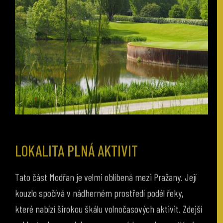
LOKALITA PLNÁ AKTIVIT
Tato část Modřan je velmi oblíbená mezi Pražany. Její
kouzlo spočívá v nádherném prostředí podél řeky,
které nabízí širokou škálu volnočasových aktivit. Zdejší
cyklostezka s malebnou promenádou pod vzrostlými