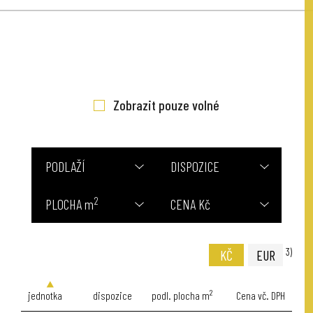
Zobrazit pouze volné
PODLAŽÍ
DISPOZICE
2
PLOCHA m
CENA Kč
3)
KČ
EUR
2
jednotka
dispozice
podl. plocha m
Cena vč. DPH