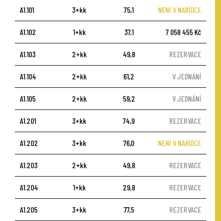
A1.101
3+kk
75,1
NENÍ V NABÍDCE
A1.102
1+kk
37,1
7 058 455 Kč
A1.103
2+kk
49,8
REZERVACE
A1.104
2+kk
61,2
V JEDNÁNÍ
A1.105
2+kk
59,2
V JEDNÁNÍ
A1.201
3+kk
74,9
REZERVACE
A1.202
3+kk
76,0
NENÍ V NABÍDCE
A1.203
2+kk
49,8
REZERVACE
A1.204
1+kk
29,8
REZERVACE
A1.205
3+kk
77,5
REZERVACE