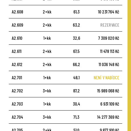
A2.608
2+kk
61,3
10 231 764 Kč
A2.609
2+kk
63,2
REZERVACE
A2.610
1+kk
32,6
7 309 020 Kč
A2.611
2+kk
67,5
11 478 113 Kč
A2.612
2+kk
66,2
11 036 148 Kč
A2.701
1+kk
48,1
NENÍ V NABÍDCE
A2.702
3+kk
87,2
15 989 068 Kč
A2.703
1+kk
30,4
6 931 109 Kč
A2.704
3+kk
71,3
14 277 369 Kč
A2.705
2+kk
51,0
9 877 910 Kč