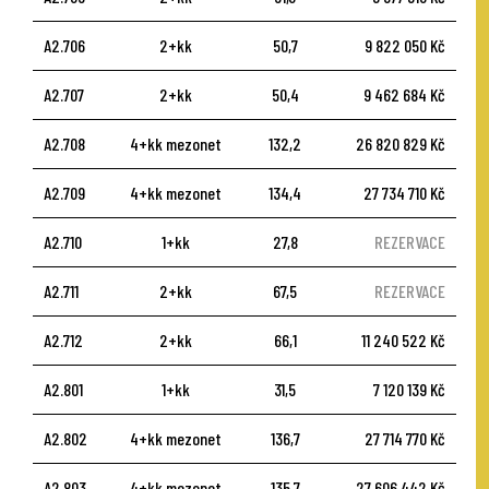
A2.706
2+kk
50,7
9 822 050 Kč
A2.707
2+kk
50,4
9 462 684 Kč
A2.708
4+kk mezonet
132,2
26 820 829 Kč
A2.709
4+kk mezonet
134,4
27 734 710 Kč
A2.710
1+kk
27,8
REZERVACE
A2.711
2+kk
67,5
REZERVACE
A2.712
2+kk
66,1
11 240 522 Kč
A2.801
1+kk
31,5
7 120 139 Kč
A2.802
4+kk mezonet
136,7
27 714 770 Kč
A2.803
4+kk mezonet
135,7
27 606 442 Kč