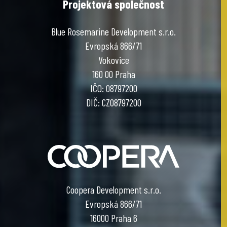
Projektová společnost
Blue Rosemarine Development s.r.o.
Evropská 866/71
Vokovice
160 00 Praha
IČO: 08797200
DIČ: CZ08797200
Coopera Development s.r.o.
Evropská 866/71
16000 Praha 6