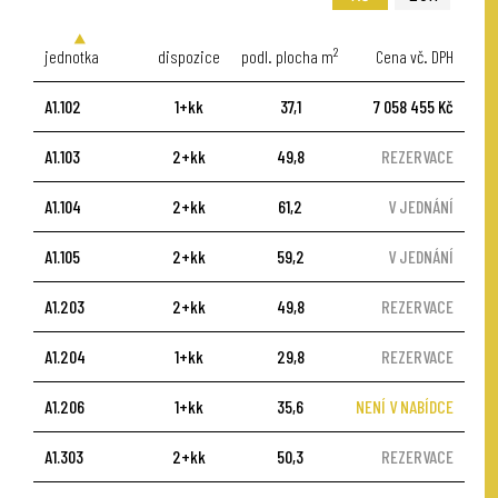
2
jednotka
dispozice
podl. plocha m
Cena vč. DPH
A1.102
1+kk
37,1
7 058 455 Kč
A1.103
2+kk
49,8
REZERVACE
A1.104
2+kk
61,2
V JEDNÁNÍ
A1.105
2+kk
59,2
V JEDNÁNÍ
A1.203
2+kk
49,8
REZERVACE
A1.204
1+kk
29,8
REZERVACE
A1.206
1+kk
35,6
NENÍ V NABÍDCE
A1.303
2+kk
50,3
REZERVACE