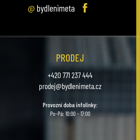
@
bydlenimeta
PRODEJ
+420 771 237 444
prodej@bydlenimeta.cz
Provozní doba infolinky
:
Po-Pá: 10:00 - 17:00