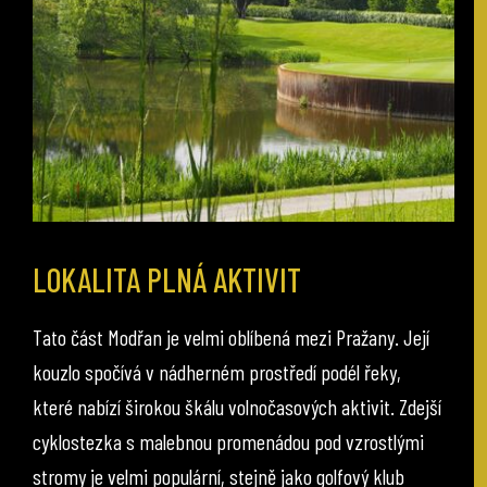
LOKALITA PLNÁ AKTIVIT
Tato část Modřan je velmi oblíbená mezi Pražany. Její
kouzlo spočívá v nádherném prostředí podél řeky,
které nabízí širokou škálu volnočasových aktivit. Zdejší
cyklostezka s malebnou promenádou pod vzrostlými
stromy je velmi populární, stejně jako golfový klub