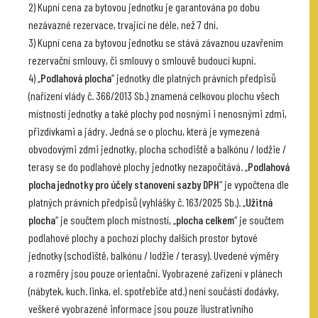
2) Kupní cena za bytovou jednotku je garantována po dobu
nezávazné rezervace, trvající ne déle, než 7 dní.
3) Kupní cena za bytovou jednotku se stává závaznou uzavřením
rezervační smlouvy, či smlouvy o smlouvě budoucí kupní.
4) „
Podlahová plocha
“ jednotky dle platných právních předpisů
(nařízení vlády č. 366/2013 Sb.) znamená celkovou plochu všech
místností jednotky a také plochy pod nosnými i nenosnými zdmi,
přizdívkami a jádry. Jedná se o plochu, která je vymezená
obvodovými zdmi jednotky, plocha schodiště a balkónu / lodžie /
terasy se do podlahové plochy jednotky nezapočítává. „
Podlahová
plocha jednotky pro účely stanovení sazby DPH
“ je vypočtena dle
platných právních předpisů (vyhlášky č. 163/2025 Sb.). „
Užitná
plocha
“ je součtem ploch místností, „
plocha celkem
“ je součtem
podlahové plochy a pochozí plochy dalších prostor bytové
jednotky (schodiště, balkónu / lodžie / terasy). Uvedené výměry
a rozměry jsou pouze orientační. Vyobrazené zařízení v plánech
(nábytek, kuch. linka, el. spotřebiče atd.) není součástí dodávky,
veškeré vyobrazené informace jsou pouze ilustrativního