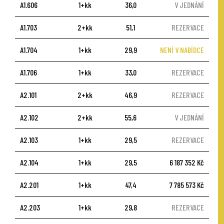
A1.606
1+kk
36,0
V JEDNÁNÍ
A1.703
2+kk
51,1
REZERVACE
A1.704
1+kk
29,9
NENÍ V NABÍDCE
A1.706
1+kk
33,0
REZERVACE
A2.101
2+kk
46,9
REZERVACE
A2.102
2+kk
55,6
V JEDNÁNÍ
A2.103
1+kk
29,5
REZERVACE
A2.104
1+kk
29,5
6 187 352 Kč
A2.201
1+kk
47,4
7 785 573 Kč
A2.203
1+kk
29,8
REZERVACE