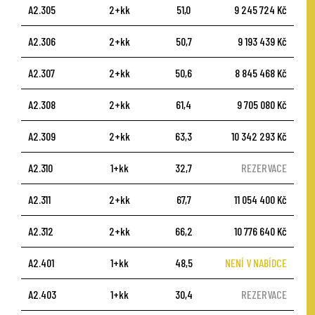
A2.305
2+kk
51,0
9 245 724 Kč
A2.306
2+kk
50,7
9 193 439 Kč
A2.307
2+kk
50,6
8 845 468 Kč
A2.308
2+kk
61,4
9 705 080 Kč
A2.309
2+kk
63,3
10 342 293 Kč
A2.310
1+kk
32,7
REZERVACE
A2.311
2+kk
67,7
11 054 400 Kč
A2.312
2+kk
66,2
10 776 640 Kč
A2.401
1+kk
48,5
NENÍ V NABÍDCE
A2.403
1+kk
30,4
REZERVACE