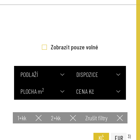
Zobrazit pouze volné
PODLAŽÍ
DISPOZICE
2
PLOCHA m
CENA Kč
1+kk
2+kk
Zrušit filtry
3)
KČ
EUR