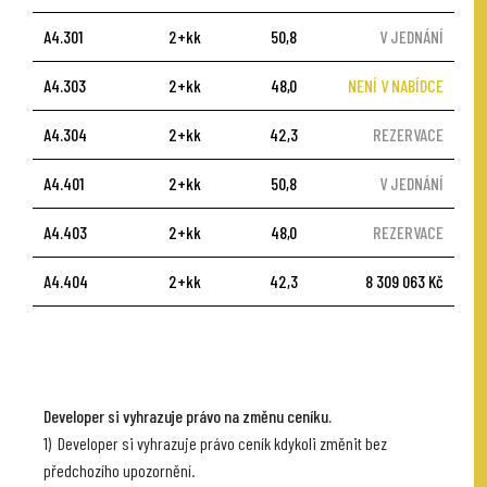
A4.301
2+kk
50,8
V JEDNÁNÍ
A4.303
2+kk
48,0
NENÍ V NABÍDCE
A4.304
2+kk
42,3
REZERVACE
A4.401
2+kk
50,8
V JEDNÁNÍ
A4.403
2+kk
48,0
REZERVACE
A4.404
2+kk
42,3
8 309 063 Kč
Developer si vyhrazuje právo na změnu ceníku.
1) Developer si vyhrazuje právo ceník kdykoli změnit bez
předchozího upozornění.