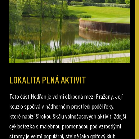
LOKALITA PLNÁ AKTIVIT
Tato část Modřan je velmi oblíbená mezi Pražany. Její
kouzlo spočívá v nádherném prostředí podél řeky,
které nabízí širokou škálu volnočasových aktivit. Zdejší
cyklostezka s malebnou promenádou pod vzrostlými
stromy je velmi populární, stejně jako golfový klub