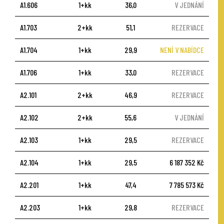
A1.606
1+kk
36,0
V JEDNÁNÍ
A1.703
2+kk
51,1
REZERVACE
A1.704
1+kk
29,9
NENÍ V NABÍDCE
A1.706
1+kk
33,0
REZERVACE
A2.101
2+kk
46,9
REZERVACE
A2.102
2+kk
55,6
V JEDNÁNÍ
A2.103
1+kk
29,5
REZERVACE
A2.104
1+kk
29,5
6 187 352 Kč
A2.201
1+kk
47,4
7 785 573 Kč
A2.203
1+kk
29,8
REZERVACE