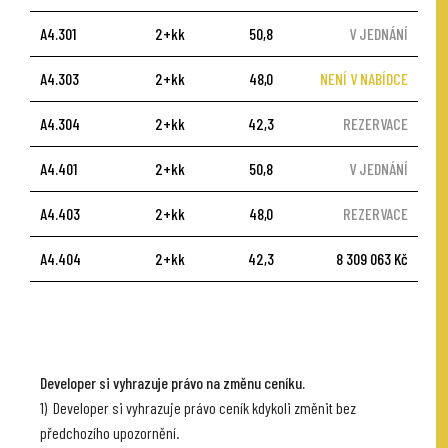
A4.301
2+kk
50,8
V JEDNÁNÍ
A4.303
2+kk
48,0
NENÍ V NABÍDCE
A4.304
2+kk
42,3
REZERVACE
A4.401
2+kk
50,8
V JEDNÁNÍ
A4.403
2+kk
48,0
REZERVACE
A4.404
2+kk
42,3
8 309 063 Kč
Developer si vyhrazuje právo na změnu ceníku.
1) Developer si vyhrazuje právo ceník kdykoli změnit bez
předchozího upozornění.