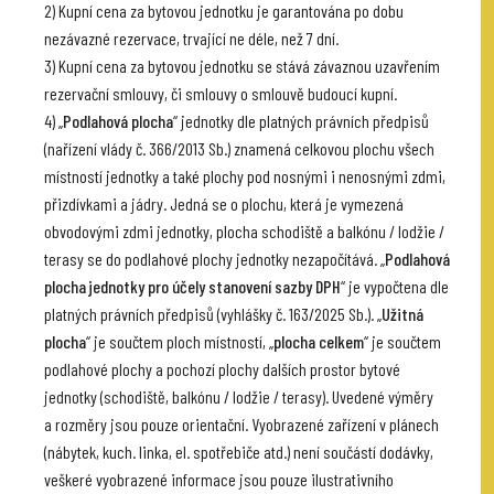
2) Kupní cena za bytovou jednotku je garantována po dobu
nezávazné rezervace, trvající ne déle, než 7 dní.
3) Kupní cena za bytovou jednotku se stává závaznou uzavřením
rezervační smlouvy, či smlouvy o smlouvě budoucí kupní.
4) „
Podlahová plocha
“ jednotky dle platných právních předpisů
(nařízení vlády č. 366/2013 Sb.) znamená celkovou plochu všech
místností jednotky a také plochy pod nosnými i nenosnými zdmi,
přizdívkami a jádry. Jedná se o plochu, která je vymezená
obvodovými zdmi jednotky, plocha schodiště a balkónu / lodžie /
terasy se do podlahové plochy jednotky nezapočítává. „
Podlahová
plocha jednotky pro účely stanovení sazby DPH
“ je vypočtena dle
platných právních předpisů (vyhlášky č. 163/2025 Sb.). „
Užitná
plocha
“ je součtem ploch místností, „
plocha celkem
“ je součtem
podlahové plochy a pochozí plochy dalších prostor bytové
jednotky (schodiště, balkónu / lodžie / terasy). Uvedené výměry
a rozměry jsou pouze orientační. Vyobrazené zařízení v plánech
(nábytek, kuch. linka, el. spotřebiče atd.) není součástí dodávky,
veškeré vyobrazené informace jsou pouze ilustrativního