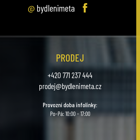
@
bydlenimeta
PRODEJ
+420 771 237 444
prodej@bydlenimeta.cz
Provozní doba infolinky
:
Po-Pá: 10:00 - 17:00