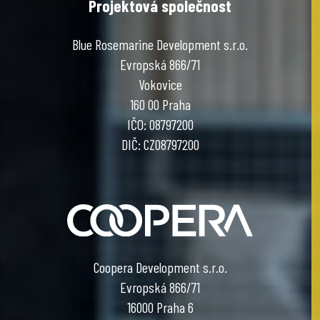
Projektová společnost
Blue Rosemarine Development s.r.o.
Evropská 866/71
Vokovice
160 00 Praha
IČO: 08797200
DIČ: CZ08797200
Coopera Development s.r.o.
Evropská 866/71
16000 Praha 6