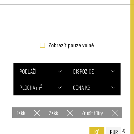
Zobrazit pouze volné
PODLAŽÍ
DISPOZICE
2
PLOCHA m
CENA Kč
1+kk
2+kk
Zrušit filtry
3)
KČ
EUR