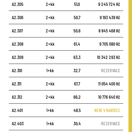
A2.305
2+kk
51,0
9 245 724 Kč
A2.306
2+kk
50,7
9 193 439 Kč
A2.307
2+kk
50,6
8 845 468 Kč
A2.308
2+kk
61,4
9 705 080 Kč
A2.309
2+kk
63,3
10 342 293 Kč
A2.310
1+kk
32,7
REZERVACE
A2.311
2+kk
67,7
11 054 400 Kč
A2.312
2+kk
66,2
10 776 640 Kč
A2.401
1+kk
48,5
NENÍ V NABÍDCE
A2.403
1+kk
30,4
REZERVACE