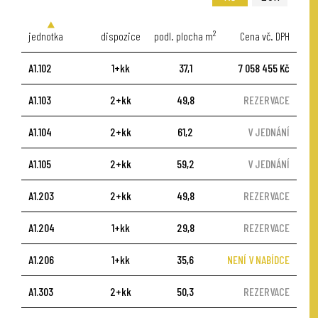
2
jednotka
dispozice
podl. plocha m
Cena vč. DPH
A1.102
1+kk
37,1
7 058 455 Kč
A1.103
2+kk
49,8
REZERVACE
A1.104
2+kk
61,2
V JEDNÁNÍ
A1.105
2+kk
59,2
V JEDNÁNÍ
A1.203
2+kk
49,8
REZERVACE
A1.204
1+kk
29,8
REZERVACE
A1.206
1+kk
35,6
NENÍ V NABÍDCE
A1.303
2+kk
50,3
REZERVACE