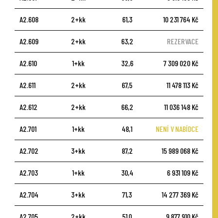
A2.608
2+kk
61,3
10 231 764 Kč
A2.609
2+kk
63,2
REZERVACE
A2.610
1+kk
32,6
7 309 020 Kč
A2.611
2+kk
67,5
11 478 113 Kč
A2.612
2+kk
66,2
11 036 148 Kč
A2.701
1+kk
48,1
NENÍ V NABÍDCE
A2.702
3+kk
87,2
15 989 068 Kč
A2.703
1+kk
30,4
6 931 109 Kč
A2.704
3+kk
71,3
14 277 369 Kč
A2.705
2+kk
51,0
9 877 910 Kč