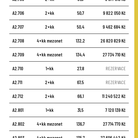
A2.706
2+kk
50,7
9 822 050 Kč
A2.707
2+kk
50,4
9 462 684 Kč
A2.708
4+kk mezonet
132,2
26 820 829 Kč
A2.709
4+kk mezonet
134,4
27 734 710 Kč
A2.710
1+kk
27,8
REZERVACE
A2.711
2+kk
67,5
REZERVACE
A2.712
2+kk
66,1
11 240 522 Kč
A2.801
1+kk
31,5
7 120 139 Kč
A2.802
4+kk mezonet
136,7
27 714 770 Kč
A2.803
4+kk mezonet
135,7
27 606 442 Kč