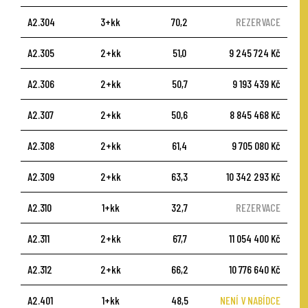
A2.304
3+kk
70,2
REZERVACE
A2.305
2+kk
51,0
9 245 724 Kč
A2.306
2+kk
50,7
9 193 439 Kč
A2.307
2+kk
50,6
8 845 468 Kč
A2.308
2+kk
61,4
9 705 080 Kč
A2.309
2+kk
63,3
10 342 293 Kč
A2.310
1+kk
32,7
REZERVACE
A2.311
2+kk
67,7
11 054 400 Kč
A2.312
2+kk
66,2
10 776 640 Kč
A2.401
1+kk
48,5
NENÍ V NABÍDCE