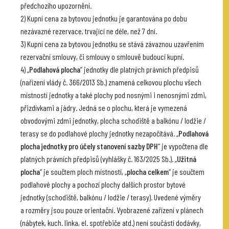
předchozího upozornění.
2) Kupní cena za bytovou jednotku je garantována po dobu
nezávazné rezervace, trvající ne déle, než 7 dní.
3) Kupní cena za bytovou jednotku se stává závaznou uzavřením
rezervační smlouvy, či smlouvy o smlouvě budoucí kupní.
4) „
Podlahová plocha
“ jednotky dle platných právních předpisů
(nařízení vlády č. 366/2013 Sb.) znamená celkovou plochu všech
místností jednotky a také plochy pod nosnými i nenosnými zdmi,
přizdívkami a jádry. Jedná se o plochu, která je vymezená
obvodovými zdmi jednotky, plocha schodiště a balkónu / lodžie /
terasy se do podlahové plochy jednotky nezapočítává. „
Podlahová
plocha jednotky pro účely stanovení sazby DPH
“ je vypočtena dle
platných právních předpisů (vyhlášky č. 163/2025 Sb.). „
Užitná
plocha
“ je součtem ploch místností, „
plocha celkem
“ je součtem
podlahové plochy a pochozí plochy dalších prostor bytové
jednotky (schodiště, balkónu / lodžie / terasy). Uvedené výměry
a rozměry jsou pouze orientační. Vyobrazené zařízení v plánech
(nábytek, kuch. linka, el. spotřebiče atd.) není součástí dodávky,