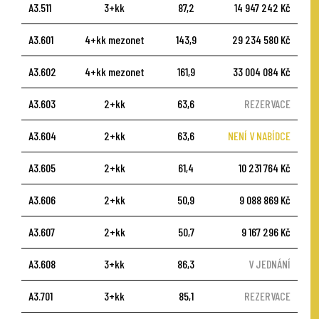
A3.511
3+kk
87,2
14 947 242 Kč
A3.601
4+kk mezonet
143,9
29 234 580 Kč
A3.602
4+kk mezonet
161,9
33 004 084 Kč
A3.603
2+kk
63,6
REZERVACE
A3.604
2+kk
63,6
NENÍ V NABÍDCE
A3.605
2+kk
61,4
10 231 764 Kč
A3.606
2+kk
50,9
9 088 869 Kč
A3.607
2+kk
50,7
9 167 296 Kč
A3.608
3+kk
86,3
V JEDNÁNÍ
A3.701
3+kk
85,1
REZERVACE