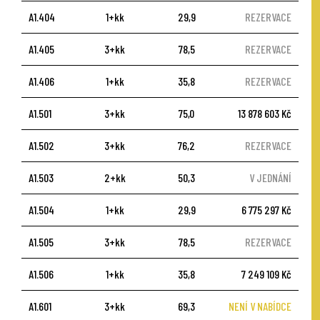
A1.404
1+kk
29,9
REZERVACE
A1.405
3+kk
78,5
REZERVACE
A1.406
1+kk
35,8
REZERVACE
A1.501
3+kk
75,0
13 878 603 Kč
A1.502
3+kk
76,2
REZERVACE
A1.503
2+kk
50,3
V JEDNÁNÍ
A1.504
1+kk
29,9
6 775 297 Kč
A1.505
3+kk
78,5
REZERVACE
A1.506
1+kk
35,8
7 249 109 Kč
A1.601
3+kk
69,3
NENÍ V NABÍDCE