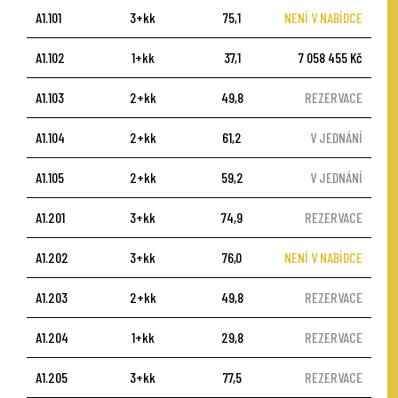
A1.101
3+kk
75,1
NENÍ V NABÍDCE
A1.102
1+kk
37,1
7 058 455 Kč
A1.103
2+kk
49,8
REZERVACE
A1.104
2+kk
61,2
V JEDNÁNÍ
A1.105
2+kk
59,2
V JEDNÁNÍ
A1.201
3+kk
74,9
REZERVACE
A1.202
3+kk
76,0
NENÍ V NABÍDCE
A1.203
2+kk
49,8
REZERVACE
A1.204
1+kk
29,8
REZERVACE
A1.205
3+kk
77,5
REZERVACE