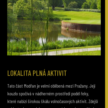
LOKALITA PLNÁ AKTIVIT
Tato část Modřan je velmi oblíbená mezi Pražany. Její
kouzlo spočívá v nádherném prostředí podél řeky,
které nabízí širokou škálu volnočasových aktivit. Zdejší
cyklostezka s malebnou promenádou pod vzrostlými