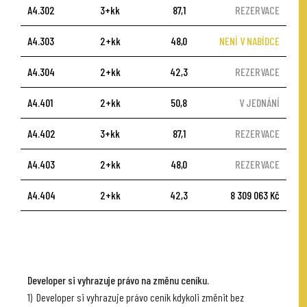
A4.302
3+kk
87,1
REZERVACE
A4.303
2+kk
48,0
NENÍ V NABÍDCE
A4.304
2+kk
42,3
REZERVACE
A4.401
2+kk
50,8
V JEDNÁNÍ
A4.402
3+kk
87,1
REZERVACE
A4.403
2+kk
48,0
REZERVACE
A4.404
2+kk
42,3
8 309 063 Kč
Developer si vyhrazuje právo na změnu ceníku.
1) Developer si vyhrazuje právo ceník kdykoli změnit bez