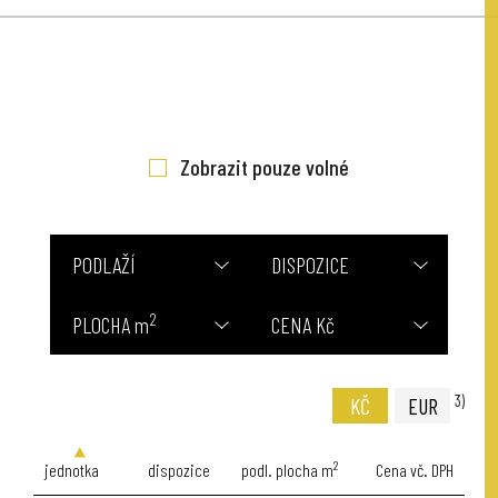
Zobrazit pouze volné
PODLAŽÍ
DISPOZICE
2
PLOCHA m
CENA Kč
3)
KČ
EUR
2
jednotka
dispozice
podl. plocha m
Cena vč. DPH