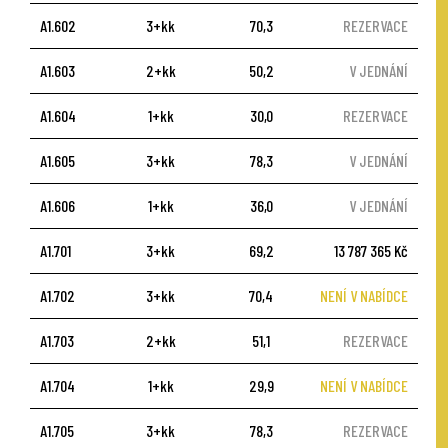
A1.602
3+kk
70,3
REZERVACE
A1.603
2+kk
50,2
V JEDNÁNÍ
A1.604
1+kk
30,0
REZERVACE
A1.605
3+kk
78,3
V JEDNÁNÍ
A1.606
1+kk
36,0
V JEDNÁNÍ
A1.701
3+kk
69,2
13 787 365 Kč
A1.702
3+kk
70,4
NENÍ V NABÍDCE
A1.703
2+kk
51,1
REZERVACE
A1.704
1+kk
29,9
NENÍ V NABÍDCE
A1.705
3+kk
78,3
REZERVACE