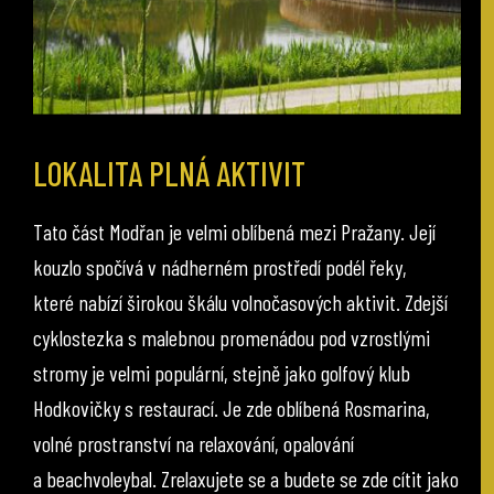
LOKALITA PLNÁ AKTIVIT
Tato část Modřan je velmi oblíbená mezi Pražany. Její
kouzlo spočívá v nádherném prostředí podél řeky,
které nabízí širokou škálu volnočasových aktivit. Zdejší
cyklostezka s malebnou promenádou pod vzrostlými
stromy je velmi populární, stejně jako golfový klub
Hodkovičky s restaurací. Je zde oblíbená Rosmarina,
volné prostranství na relaxování, opalování
a beachvoleybal. Zrelaxujete se a budete se zde cítit jako