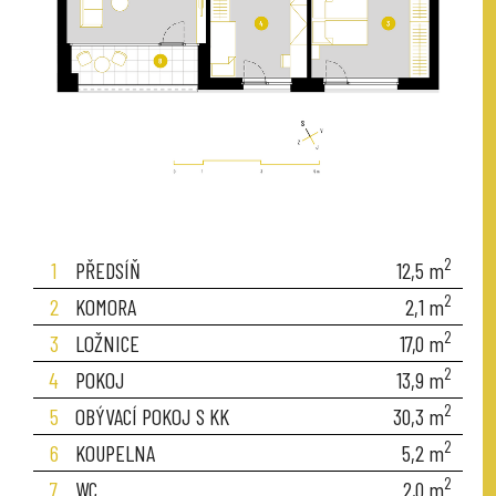
2
1
PŘEDSÍŇ
12,5
m
2
2
KOMORA
2,1
m
2
3
LOŽNICE
17,0
m
2
4
POKOJ
13,9
m
2
5
OBÝVACÍ POKOJ S KK
30,3
m
2
6
KOUPELNA
5,2
m
2
7
WC
2,0
m