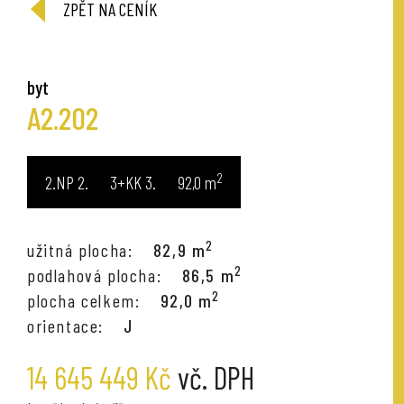
ZPĚT NA CENÍK
byt
A2.202
2
2.NP
3+KK
92,0
m
2
užitná plocha:
82,9 m
2
podlahová plocha:
86,5 m
2
plocha celkem:
92,0 m
orientace:
J
14 645 449 Kč
vč. DPH