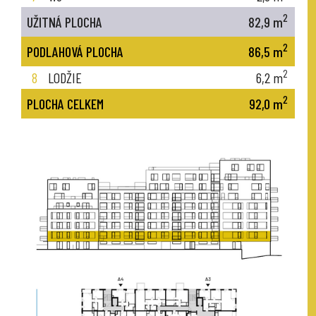
2
UŽITNÁ PLOCHA
82,9
m
2
PODLAHOVÁ PLOCHA
86,5
m
2
8
LODŽIE
6,2
m
2
PLOCHA CELKEM
92,0
m