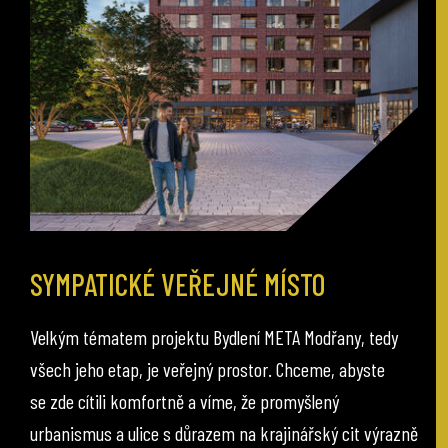
SYMPATICKÉ VEŘEJNÉ MÍSTO
Velkým tématem projektu Bydlení META Modřany, tedy
všech jeho etap, je veřejný prostor. Chceme, abyste
se zde cítili komfortně a víme, že promyšlený
urbanismus a ulice s důrazem na krajinářský cit výrazně