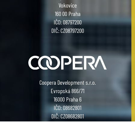
Vokovice
160 00 Praha
IČO: 08797200
DIČ: CZ08797200
Coopera Development s.r.o.
Evropská 866/71
16000 Praha 6
IČO: 08682801
DIČ: CZ08682801
COOL PROJECT BY COOPERA DEVELOPMENT