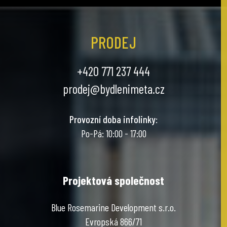
PRODEJ
+420 771 237 444
prodej@bydlenimeta.cz
Provozní doba infolinky
:
Po-Pá: 10:00 - 17:00
Projektová společnost
Blue Rosemarine Development s.r.o.
Evropská 866/71