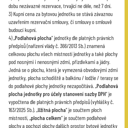
dobu nezávazné rezervace, trvající ne déle, než 7 dní.
3) Kupní cena za bytovou jednotku se stává závaznou
uzavřením rezervační smlouvy, či smlouvy o smlouvě
budoucí kupní.
4) „
Podlahová plocha
“ jednotky dle platných právních
předpisů (nařízení vlády č. 366/2013 Sb.) znamená
celkovou plochu všech místností jednotky a také plochy
pod nosnými i nenosnými zdmi, přizdívkami a jádry.
Jedná se o plochu, která je vymezená obvodovými zdmi
jednotky, plocha schodiště a balkónu / lodžie / terasy se
do podlahové plochy jednotky nezapočítává. „
Podlahová
plocha jednotky pro účely stanovení sazby DPH
“ je
vypočtena dle platných právních předpisů (vyhlášky č.
163/2025 Sb.). „
Užitná plocha
“ je součtem ploch
místností, „
plocha celkem
“ je součtem podlahové
plochy a pochozí plochy dalších prostor bytové jednotky