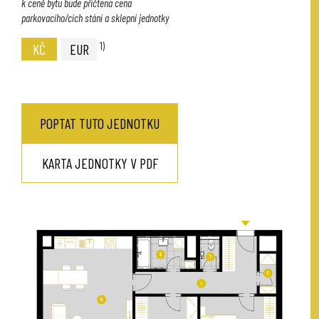
k ceně bytu bude přičtena cena
parkovacího/cích stání a sklepní jednotky
1)
KČ
EUR
POPTAT TUTO JEDNOTKU
KARTA JEDNOTKY V PDF