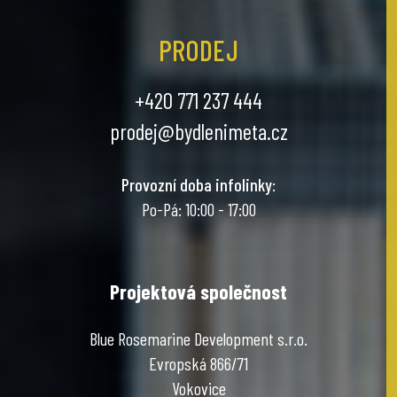
PRODEJ
+420 771 237 444
prodej@bydlenimeta.cz
Provozní doba infolinky
:
Po-Pá: 10:00 - 17:00
Projektová společnost
Blue Rosemarine Development s.r.o.
Evropská 866/71
Vokovice