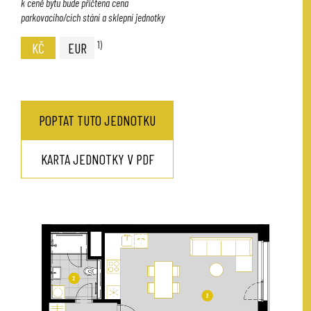
k ceně bytu bude přičtena cena
parkovacího/cích stání a sklepní jednotky
1)
KČ
EUR
POPTAT TUTO JEDNOTKU
KARTA JEDNOTKY V PDF