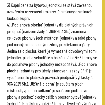
3) Kupní cena za bytovou jednotku se stává závaznou
uzavřením rezervační smlouvy, či smlouvy o smlouvě
budoucí kupní.
4) „
Podlahová plocha
“ jednotky dle platných právních
předpisů (nařízení vlády č. 366/2013 Sb.) znamená
celkovou plochu všech místností jednotky a také plochy
pod nosnými i nenosnými zdmi, přizdívkami a jádry.
Jedná se o plochu, která je vymezená obvodovými zdmi
jednotky, plocha schodiště a balkónu / lodžie / terasy se
do podlahové plochy jednotky nezapočítává. „
Podlahová
plocha jednotky pro účely stanovení sazby DPH
“ je
vypočtena dle platných právních předpisů (vyhlášky č.
163/2025 Sb.). „
Užitná plocha
“ je součtem ploch
místností, „
plocha celkem
“ je součtem podlahové
plochy a pochozí plochy dalších prostor bytové jednotky
(schodiště, balkónu / lodžie / terasy). Uvedené výměry a