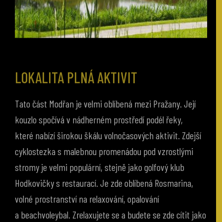
LOKALITA PLNÁ AKTIVIT
Tato část Modřan je velmi oblíbená mezi Pražany. Její
kouzlo spočívá v nádherném prostředí podél řeky,
které nabízí širokou škálu volnočasových aktivit. Zdejší
cyklostezka s malebnou promenádou pod vzrostlými
stromy je velmi populární, stejně jako golfový klub
Hodkovičky s restaurací. Je zde oblíbená Rosmarina,
volné prostranství na relaxování, opalování
a beachvoleybal. Zrelaxujete se a budete se zde cítit jako
na dovolené.