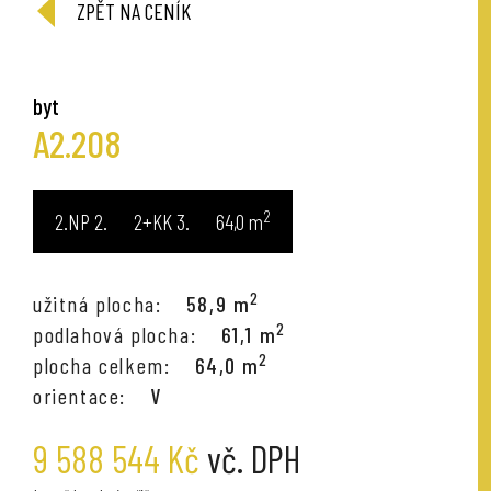
ZPĚT NA CENÍK
byt
A2.208
2
2.NP
2+KK
64,0
m
2
užitná plocha:
58,9 m
2
podlahová plocha:
61,1 m
2
plocha celkem:
64,0 m
orientace:
V
9 588 544 Kč
vč. DPH