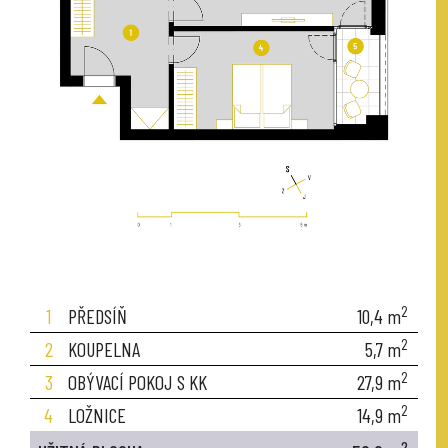
2
1
PŘEDSÍŇ
10,4
m
2
2
KOUPELNA
5,7
m
2
3
OBÝVACÍ POKOJ S KK
27,9
m
2
4
LOŽNICE
14,9
m
2