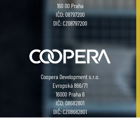
160 00 Praha
IČO: 08797200
DIČ: CZ08797200
Coopera Development s.r.o.
Evropská 866/71
16000 Praha 6
IČO: 08682801
DIČ: CZ08682801
COOL PROJECT BY COOPERA DEVELOPMENT
designed by
Graffitti Networks