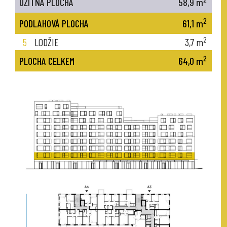
UŽITNÁ PLOCHA
58,9
m
2
PODLAHOVÁ PLOCHA
61,1
m
2
5
LODŽIE
3,7
m
2
PLOCHA CELKEM
64,0
m