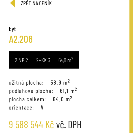
ZPĚT NA CENÍK
byt
A2.208
2
2.NP
2+KK
64,0
m
2
užitná plocha:
58,9 m
2
podlahová plocha:
61,1 m
2
plocha celkem:
64,0 m
orientace:
V
9 588 544 Kč
vč. DPH