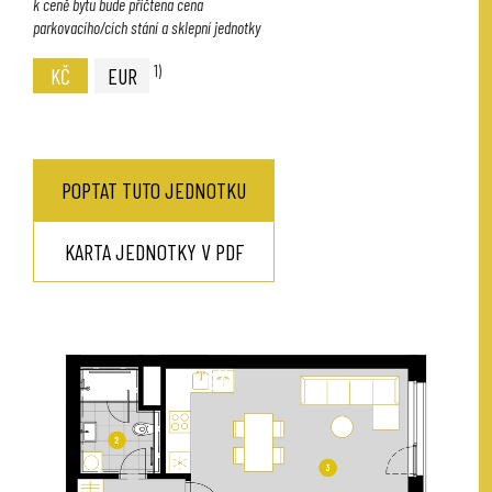
k ceně bytu bude přičtena cena
parkovacího/cích stání a sklepní jednotky
1)
KČ
EUR
POPTAT TUTO JEDNOTKU
KARTA JEDNOTKY V PDF