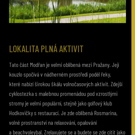
LOKALITA PLNÁ AKTIVIT
Tato část Modřan je velmi oblíbená mezi Pražany. Její
kouzlo spočívá v nádherném prostředí podél řeky,
které nabízí širokou škálu volnočasových aktivit. Zdejší
cyklostezka s malebnou promenádou pod vzrostlými
stromy je velmi populární, stejně jako golfový klub
Hodkovičky s restaurací. Je zde oblíbená Rosmarina,
volné prostranství na relaxování, opalování
a beachvoleybal. Zrelaxujete se a budete se zde cítit jako
na dovolené.