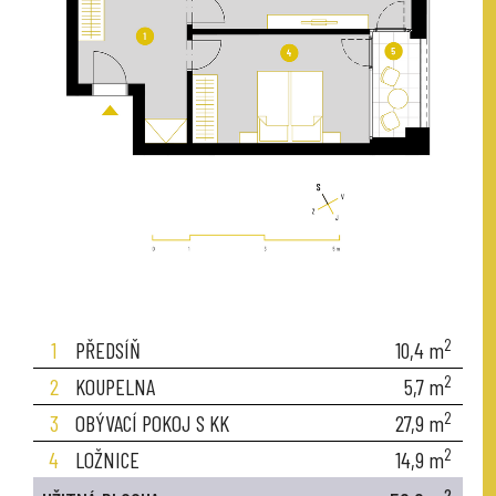
2
1
PŘEDSÍŇ
10,4
m
2
2
KOUPELNA
5,7
m
2
3
OBÝVACÍ POKOJ S KK
27,9
m
2
4
LOŽNICE
14,9
m
2