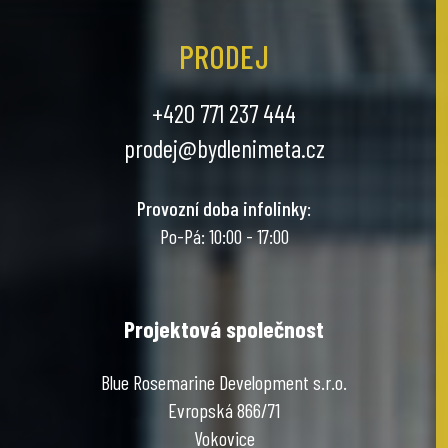
PRODEJ
+420 771 237 444
prodej@bydlenimeta.cz
Provozní doba infolinky
:
Po-Pá: 10:00 - 17:00
Projektová společnost
Blue Rosemarine Development s.r.o.
Evropská 866/71
Vokovice