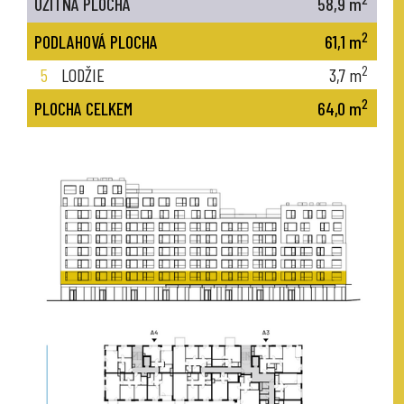
UŽITNÁ PLOCHA
58,9
m
2
PODLAHOVÁ PLOCHA
61,1
m
2
5
LODŽIE
3,7
m
2
PLOCHA CELKEM
64,0
m