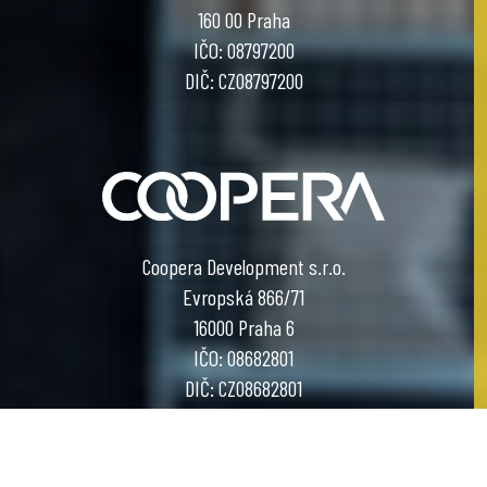
160 00 Praha
IČO: 08797200
DIČ: CZ08797200
Coopera Development s.r.o.
Evropská 866/71
16000 Praha 6
IČO: 08682801
DIČ: CZ08682801
COOL PROJECT BY COOPERA DEVELOPMENT
designed by
Graffitti Networks