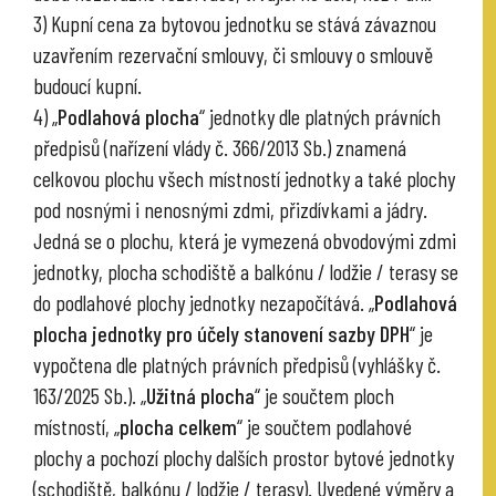
3) Kupní cena za bytovou jednotku se stává závaznou
uzavřením rezervační smlouvy, či smlouvy o smlouvě
budoucí kupní.
4) „
Podlahová plocha
“ jednotky dle platných právních
předpisů (nařízení vlády č. 366/2013 Sb.) znamená
celkovou plochu všech místností jednotky a také plochy
pod nosnými i nenosnými zdmi, přizdívkami a jádry.
Jedná se o plochu, která je vymezená obvodovými zdmi
jednotky, plocha schodiště a balkónu / lodžie / terasy se
do podlahové plochy jednotky nezapočítává. „
Podlahová
plocha jednotky pro účely stanovení sazby DPH
“ je
vypočtena dle platných právních předpisů (vyhlášky č.
163/2025 Sb.). „
Užitná plocha
“ je součtem ploch
místností, „
plocha celkem
“ je součtem podlahové
plochy a pochozí plochy dalších prostor bytové jednotky
(schodiště, balkónu / lodžie / terasy). Uvedené výměry a