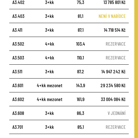
A3.402
3+kk
75,3
13 785 801 Kč
A3.403
3+kk
81,1
NENÍ V NABÍDCE
A3.411
3+kk
87,1
14 718 514 Kč
A3.502
4+kk
103,4
REZERVACE
A3.503
4+kk
110,1
REZERVACE
A3.511
3+kk
87,2
14 947 242 Kč
A3.601
4+kk mezonet
143,9
29 234 580 Kč
A3.602
4+kk mezonet
161,9
33 004 084 Kč
A3.608
3+kk
86,3
V JEDNÁNÍ
A3.701
3+kk
85,1
REZERVACE