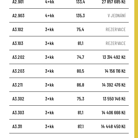
A2.901
4+kk
133,4
27 857 685 Kč
A2.903
4+kk
135,3
V JEDNÁNÍ
A3.102
3+kk
75,4
REZERVACE
A3.103
3+kk
81,1
REZERVACE
A3.202
3+kk
74,7
13 314 492 Kč
A3.203
3+kk
80,5
14 156 116 Kč
A3.211
3+kk
86,8
14 392 476 Kč
A3.302
3+kk
75,3
13 550 146 Kč
A3.303
3+kk
81,1
14 406 666 Kč
A3.311
3+kk
87,1
14 448 450 Kč