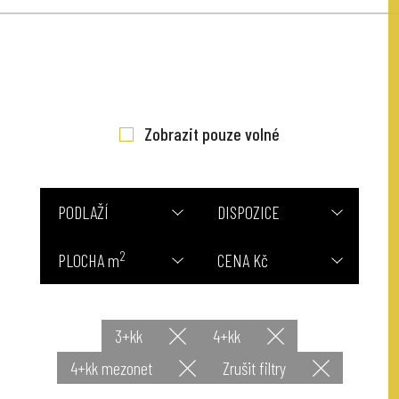
Zobrazit pouze volné
PODLAŽÍ
DISPOZICE
2
PLOCHA m
CENA Kč
3+kk
4+kk
4+kk mezonet
Zrušit filtry