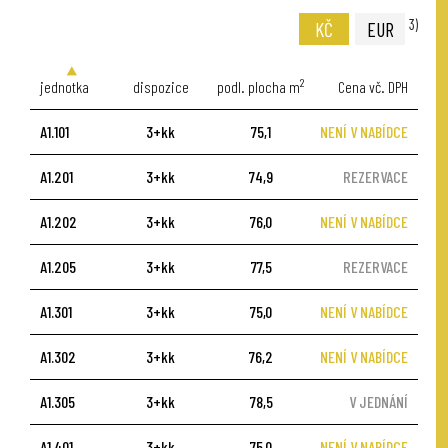
3)
KČ
EUR
2
jednotka
dispozice
podl. plocha m
Cena vč. DPH
A1.101
3+kk
75,1
NENÍ V NABÍDCE
A1.201
3+kk
74,9
REZERVACE
A1.202
3+kk
76,0
NENÍ V NABÍDCE
A1.205
3+kk
77,5
REZERVACE
A1.301
3+kk
75,0
NENÍ V NABÍDCE
A1.302
3+kk
76,2
NENÍ V NABÍDCE
A1.305
3+kk
78,5
V JEDNÁNÍ
A1.401
3+kk
75,0
NENÍ V NABÍDCE