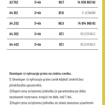
A3.702
3+kk
80,7
14 836 863 Kč
A4.102
3+kk
87,6
V JEDNÁNÍ
A4.202
3+kk
86,5
14 814 966 Kč
A4.302
3+kk
87,1
REZERVACE
A4.402
3+kk
87,1
REZERVACE
Developer si vyhrazuje právo na změnu ceníku.
1) Developer si vyhrazuje právo ceník kdykoli změnit bez
předchozího upozornění.
2) Kupní cena za bytovou jednotku je garantována po dobu
nezávazné rezervace, trvající ne déle, než 7 dní.
3) Kupní cena za bytovou jednotku se stává závaznou uzavřením