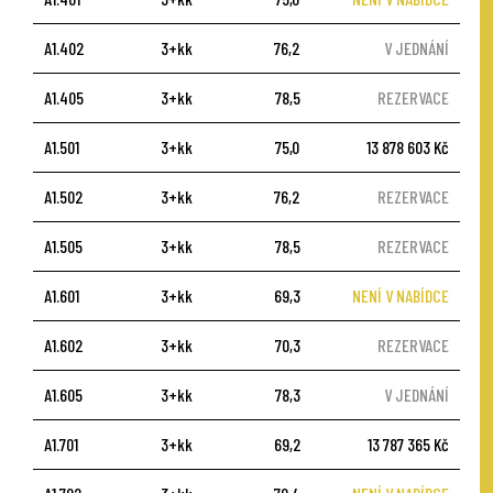
A1.402
3+kk
76,2
V JEDNÁNÍ
A1.405
3+kk
78,5
REZERVACE
A1.501
3+kk
75,0
13 878 603 Kč
A1.502
3+kk
76,2
REZERVACE
A1.505
3+kk
78,5
REZERVACE
A1.601
3+kk
69,3
NENÍ V NABÍDCE
A1.602
3+kk
70,3
REZERVACE
A1.605
3+kk
78,3
V JEDNÁNÍ
A1.701
3+kk
69,2
13 787 365 Kč