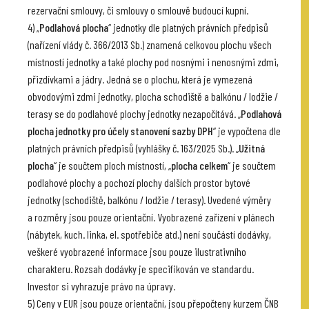
rezervační smlouvy, či smlouvy o smlouvě budoucí kupní.
4) „
Podlahová plocha
“ jednotky dle platných právních předpisů
(nařízení vlády č. 366/2013 Sb.) znamená celkovou plochu všech
místností jednotky a také plochy pod nosnými i nenosnými zdmi,
přizdívkami a jádry. Jedná se o plochu, která je vymezená
obvodovými zdmi jednotky, plocha schodiště a balkónu / lodžie /
terasy se do podlahové plochy jednotky nezapočítává. „
Podlahová
plocha jednotky pro účely stanovení sazby DPH
“ je vypočtena dle
platných právních předpisů (vyhlášky č. 163/2025 Sb.). „
Užitná
plocha
“ je součtem ploch místností, „
plocha celkem
“ je součtem
podlahové plochy a pochozí plochy dalších prostor bytové
jednotky (schodiště, balkónu / lodžie / terasy). Uvedené výměry
a rozměry jsou pouze orientační. Vyobrazené zařízení v plánech
(nábytek, kuch. linka, el. spotřebiče atd.) není součástí dodávky,
veškeré vyobrazené informace jsou pouze ilustrativního
charakteru. Rozsah dodávky je specifikován ve standardu.
Investor si vyhrazuje právo na úpravy.
5) Ceny v EUR jsou pouze orientační, jsou přepočteny kurzem ČNB