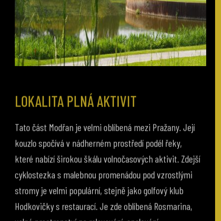
LOKALITA PLNÁ AKTIVIT
Tato část Modřan je velmi oblíbená mezi Pražany. Její
kouzlo spočívá v nádherném prostředí podél řeky,
které nabízí širokou škálu volnočasových aktivit. Zdejší
cyklostezka s malebnou promenádou pod vzrostlými
stromy je velmi populární, stejně jako golfový klub
Hodkovičky s restaurací. Je zde oblíbená Rosmarina,
volné prostranství na relaxování, opalování