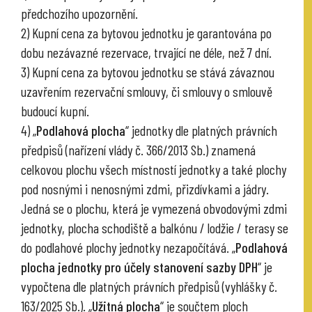
předchozího upozornění.
2) Kupní cena za bytovou jednotku je garantována po
dobu nezávazné rezervace, trvající ne déle, než 7 dní.
3) Kupní cena za bytovou jednotku se stává závaznou
uzavřením rezervační smlouvy, či smlouvy o smlouvě
budoucí kupní.
4) „
Podlahová plocha
“ jednotky dle platných právních
předpisů (nařízení vlády č. 366/2013 Sb.) znamená
celkovou plochu všech místností jednotky a také plochy
pod nosnými i nenosnými zdmi, přizdívkami a jádry.
Jedná se o plochu, která je vymezená obvodovými zdmi
jednotky, plocha schodiště a balkónu / lodžie / terasy se
do podlahové plochy jednotky nezapočítává. „
Podlahová
plocha jednotky pro účely stanovení sazby DPH
“ je
vypočtena dle platných právních předpisů (vyhlášky č.
163/2025 Sb.). „
Užitná plocha
“ je součtem ploch