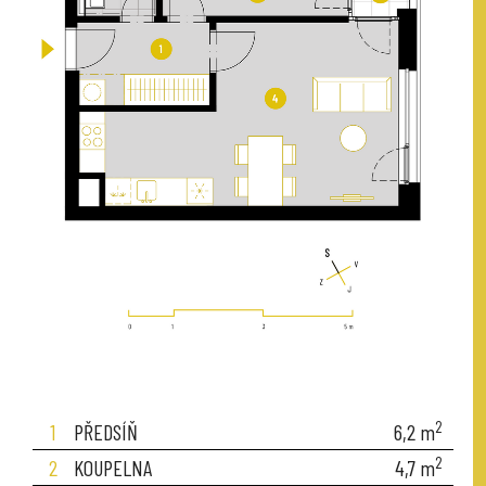
2
1
PŘEDSÍŇ
6,2
m
2
2
KOUPELNA
4,7
m