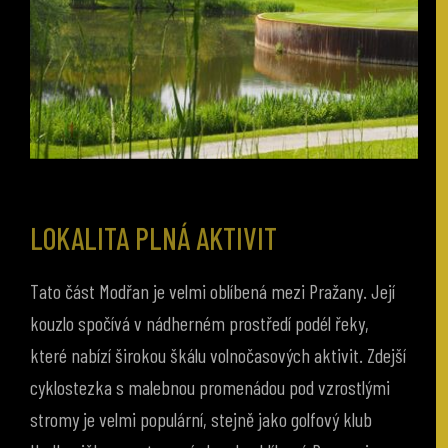
LOKALITA PLNÁ AKTIVIT
Tato část Modřan je velmi oblíbená mezi Pražany. Její
kouzlo spočívá v nádherném prostředí podél řeky,
které nabízí širokou škálu volnočasových aktivit. Zdejší
cyklostezka s malebnou promenádou pod vzrostlými
stromy je velmi populární, stejně jako golfový klub
Hodkovičky s restaurací. Je zde oblíbená Rosmarina,