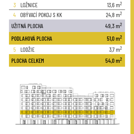
2
3
LOŽNICE
13,6
m
2
4
OBÝVACÍ POKOJ S KK
24,8
m
2
UŽITNÁ PLOCHA
49,3
m
2
PODLAHOVÁ PLOCHA
51,0
m
2
5
LODŽIE
3,7
m
2
PLOCHA CELKEM
54,0
m