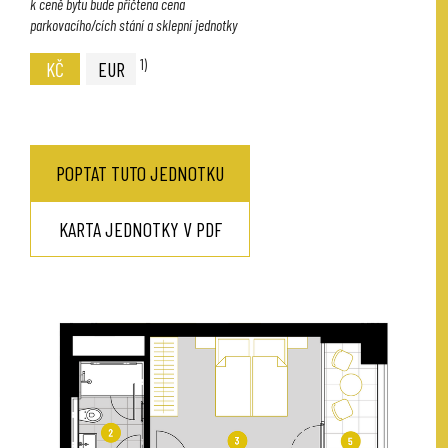
k ceně bytu bude přičtena cena
parkovacího/cích stání a sklepní jednotky
1)
KČ
EUR
POPTAT TUTO JEDNOTKU
KARTA JEDNOTKY V PDF