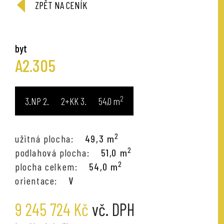
ZPĚT NA CENÍK
byt
A2.305
2
3.NP
2+KK
54,0
m
2
užitná plocha:
49,3 m
2
podlahová plocha:
51,0 m
2
plocha celkem:
54,0 m
orientace:
V
9 245 724 Kč
vč. DPH