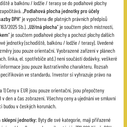
diště a balkónu / lodžie / terasy se do podlahové plochy
započítává. „
Podlahová plocha jednotky pro účely
sazby DPH
“ je vypočtena dle platných právních předpisů
 163/2025 Sb.). „
Užitná plocha
“ je součtem ploch místností,
lkem
“ je součtem podlahové plochy a pochozí plochy dalších
vé jednotky (schodiště, balkónu / lodžie / terasy). Uvedené
změry jsou pouze orientační. Vyobrazené zařízení v plánech
ch. linka, el. spotřebiče atd.) není součástí dodávky, veškeré
informace jsou pouze ilustrativního charakteru. Rozsah
specifikován ve standardu. Investor si vyhrazuje právo na
 1) Ceny v EUR jsou pouze orientační, jsou přepočteny
v den a čas zobrazení. Všechny ceny a ujednání ve smluvní
i budou v českých korunách.
 sklepní jednotky:
Byty dle své kategorie, mají přiřazené