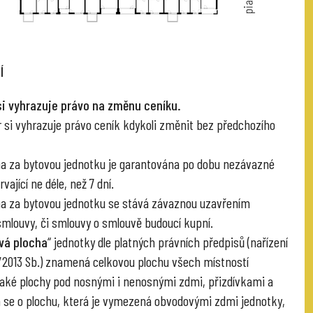
Í
si vyhrazuje právo na změnu ceníku.
r si vyhrazuje právo ceník kdykoli změnit bez předchozího
na za bytovou jednotku je garantována po dobu nezávazné
vající ne déle, než 7 dní.
na za bytovou jednotku se stává závaznou uzavřením
smlouvy, či smlouvy o smlouvě budoucí kupní.
vá plocha
“ jednotky dle platných právních předpisů (nařízení
6/2013 Sb.) znamená celkovou plochu všech místností
také plochy pod nosnými i nenosnými zdmi, přizdívkami a
á se o plochu, která je vymezená obvodovými zdmi jednotky,