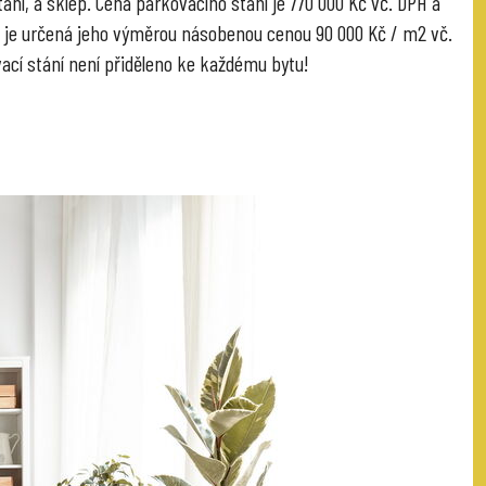
ání, a sklep. Cena parkovacího stání je 770 000 Kč vč. DPH a
 je určená jeho výměrou násobenou cenou 90 000 Kč / m2 vč.
ací stání není přiděleno ke každému bytu!