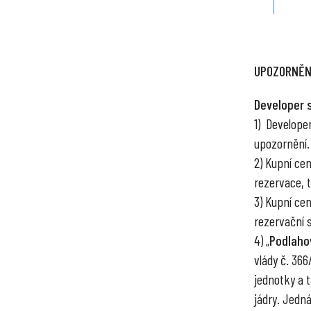
UPOZORNĚN
Developer 
1) Develope
upozornění.
2) Kupní ce
rezervace, tr
3) Kupní ce
rezervační 
4) „
Podlaho
vlády č. 36
jednotky a 
jádry. Jedn