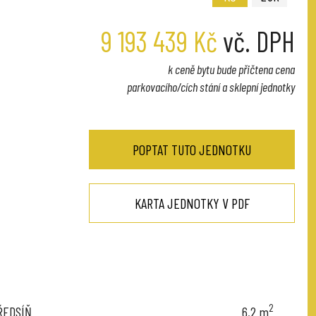
9 193 439 Kč
vč. DPH
k ceně bytu bude přičtena cena
parkovacího/cích stání a sklepní jednotky
POPTAT TUTO JEDNOTKU
KARTA JEDNOTKY V PDF
2
ŘEDSÍŇ
6,2
m