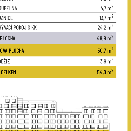
2
OUPELNA
4,7
m
2
OŽNICE
13,7
m
2
BÝVACÍ POKOJ S KK
24,2
m
2
 PLOCHA
48,9
m
2
OVÁ PLOCHA
50,7
m
2
ODŽIE
3,9
m
2
 CELKEM
54,0
m