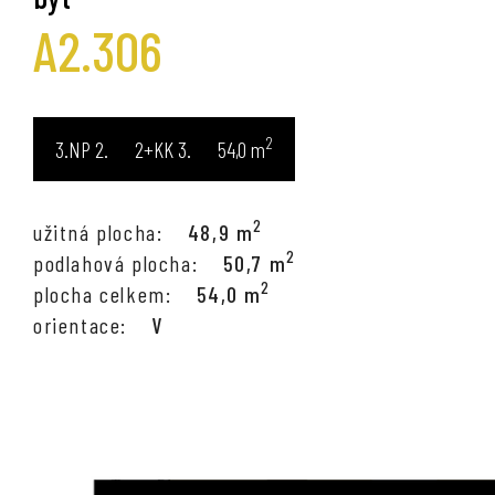
A2.306
2
3.NP
2+KK
54,0
m
2
užitná plocha:
48,9 m
2
podlahová plocha:
50,7 m
2
plocha celkem:
54,0 m
orientace:
V