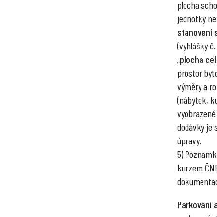
plocha scho
jednotky ne
stanovení 
(vyhlášky č.
„
plocha ce
prostor byto
výměry a ro
(nábytek, ku
vyobrazené 
dodávky je 
úpravy.
5) Poznamka
kurzem ČNB 
dokumentac
Parkování a