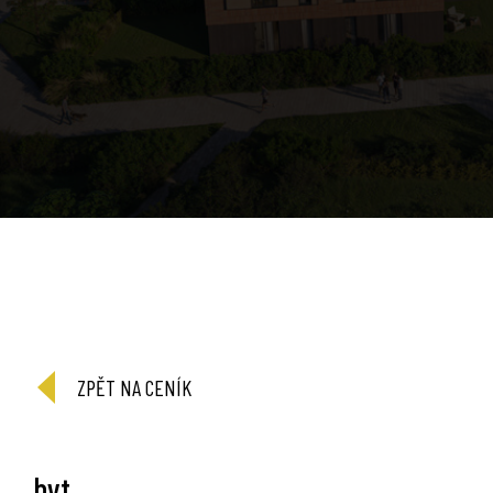
ZPĚT NA CENÍK
byt