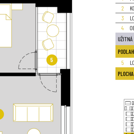
2
K
3
L
4
O
UŽITNÁ
PODLAH
5
L
PLOCHA