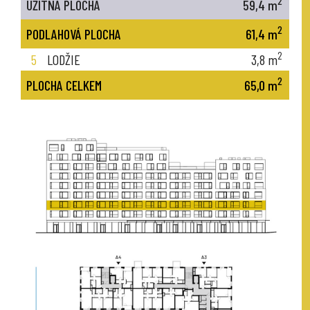
2
UŽITNÁ PLOCHA
59,4
m
2
PODLAHOVÁ PLOCHA
61,4
m
2
5
LODŽIE
3,8
m
2
PLOCHA CELKEM
65,0
m