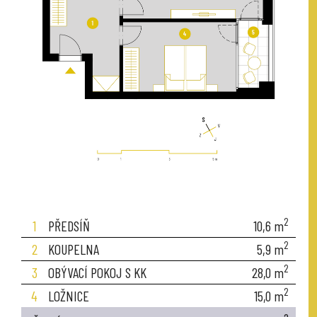
2
1
PŘEDSÍŇ
10,6
m
2
2
KOUPELNA
5,9
m
2
3
OBÝVACÍ POKOJ S KK
28,0
m
2
4
LOŽNICE
15,0
m