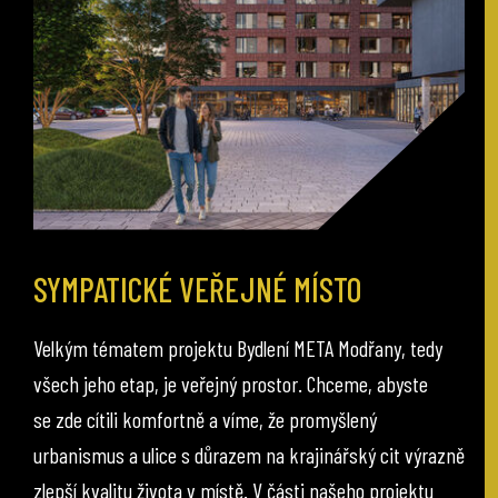
SYMPATICKÉ VEŘEJNÉ MÍSTO
Velkým tématem projektu Bydlení META Modřany, tedy
všech jeho etap, je veřejný prostor. Chceme, abyste
se zde cítili komfortně a víme, že promyšlený
urbanismus a ulice s důrazem na krajinářský cit výrazně
zlepší kvalitu života v místě. V části našeho projektu