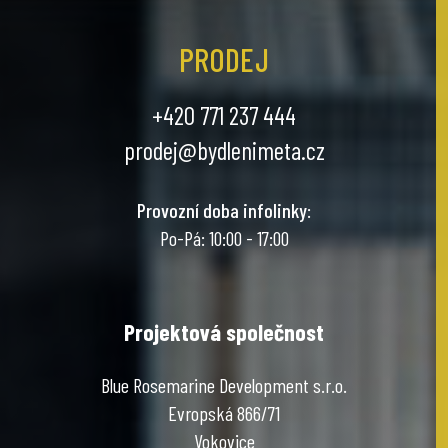
PRODEJ
+420 771 237 444
prodej@bydlenimeta.cz
Provozní doba infolinky
:
Po-Pá: 10:00 - 17:00
Projektová společnost
Blue Rosemarine Development s.r.o.
Evropská 866/71
Vokovice