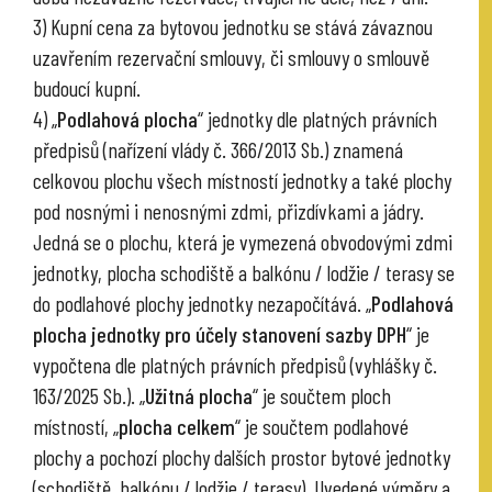
3) Kupní cena za bytovou jednotku se stává závaznou
uzavřením rezervační smlouvy, či smlouvy o smlouvě
budoucí kupní.
4) „
Podlahová plocha
“ jednotky dle platných právních
předpisů (nařízení vlády č. 366/2013 Sb.) znamená
celkovou plochu všech místností jednotky a také plochy
pod nosnými i nenosnými zdmi, přizdívkami a jádry.
Jedná se o plochu, která je vymezená obvodovými zdmi
jednotky, plocha schodiště a balkónu / lodžie / terasy se
do podlahové plochy jednotky nezapočítává. „
Podlahová
plocha jednotky pro účely stanovení sazby DPH
“ je
vypočtena dle platných právních předpisů (vyhlášky č.
163/2025 Sb.). „
Užitná plocha
“ je součtem ploch
místností, „
plocha celkem
“ je součtem podlahové
plochy a pochozí plochy dalších prostor bytové jednotky
(schodiště, balkónu / lodžie / terasy). Uvedené výměry a