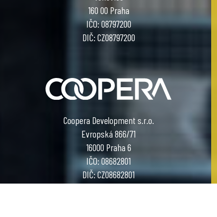
160 00 Praha
IČO: 08797200
DIČ: CZ08797200
Coopera Development s.r.o.
Evropská 866/71
16000 Praha 6
IČO: 08682801
DIČ: CZ08682801
COOL PROJECT BY COOPERA DEVELOPMENT
designed by
Graffitti Networks