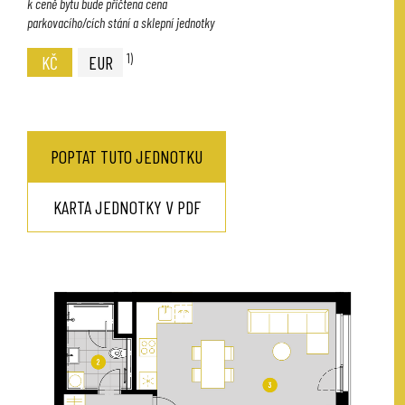
k ceně bytu bude přičtena cena
parkovacího/cích stání a sklepní jednotky
1)
KČ
EUR
POPTAT TUTO JEDNOTKU
KARTA JEDNOTKY V PDF