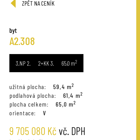
ZPĚT NA CENÍK
byt
A2.308
2
3.NP
2+KK
65,0
m
2
užitná plocha:
59,4 m
2
podlahová plocha:
61,4 m
2
plocha celkem:
65,0 m
orientace:
V
9 705 080 Kč
vč. DPH