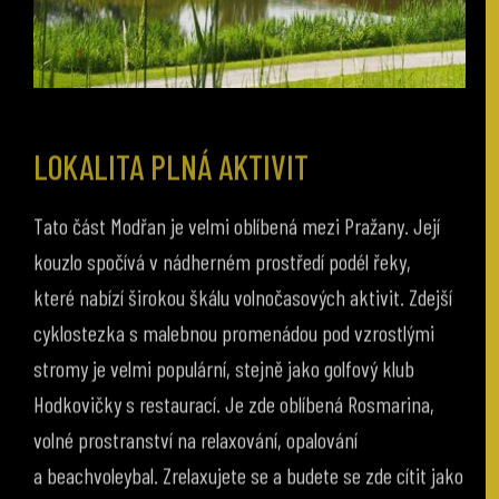
LOKALITA PLNÁ AKTIVIT
Tato část Modřan je velmi oblíbená mezi Pražany. Její
kouzlo spočívá v nádherném prostředí podél řeky,
které nabízí širokou škálu volnočasových aktivit. Zdejší
cyklostezka s malebnou promenádou pod vzrostlými
stromy je velmi populární, stejně jako golfový klub
Hodkovičky s restaurací. Je zde oblíbená Rosmarina,
volné prostranství na relaxování, opalování
a beachvoleybal. Zrelaxujete se a budete se zde cítit jako
na dovolené.