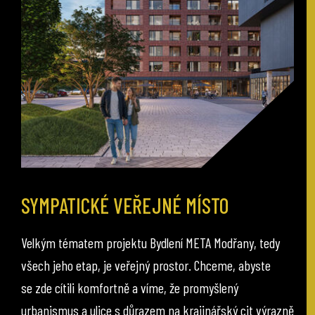
SYMPATICKÉ VEŘEJNÉ MÍSTO
Velkým tématem projektu Bydlení META Modřany, tedy
všech jeho etap, je veřejný prostor. Chceme, abyste
se zde cítili komfortně a víme, že promyšlený
urbanismus a ulice s důrazem na krajinářský cit výrazně