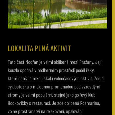
LOKALITA PLNÁ AKTIVIT
Tato část Modřan je velmi oblíbená mezi Pražany. Její
kouzlo spočívá v nádherném prostředí podél řeky,
které nabízí širokou škálu volnočasových aktivit. Zdejší
cyklostezka s malebnou promenádou pod vzrostlými
stromy je velmi populární, stejně jako golfový klub
Hodkovičky s restaurací. Je zde oblíbená Rosmarina,
volné prostranství na relaxování, opalování
a beachvoleybal. Zrelaxujete se a budete se zde cítit jako