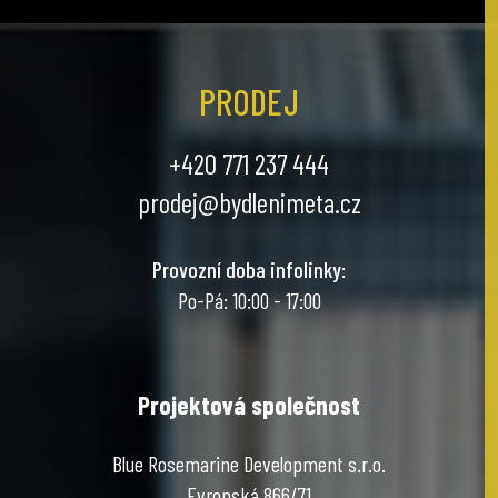
PRODEJ
+420 771 237 444
prodej@bydlenimeta.cz
Provozní doba infolinky
:
Po-Pá: 10:00 - 17:00
Projektová společnost
Blue Rosemarine Development s.r.o.
Evropská 866/71