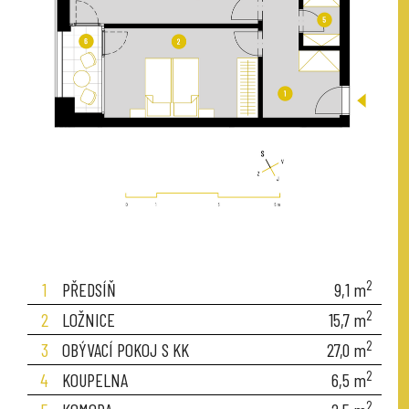
2
1
PŘEDSÍŇ
9,1
m
2
2
LOŽNICE
15,7
m
2
3
OBÝVACÍ POKOJ S KK
27,0
m
2
4
KOUPELNA
6,5
m
2