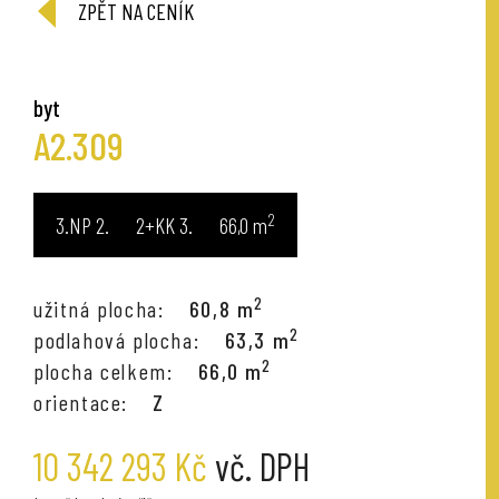
ZPĚT NA CENÍK
byt
A2.309
2
3.NP
2+KK
66,0
m
2
užitná plocha:
60,8 m
2
podlahová plocha:
63,3 m
2
plocha celkem:
66,0 m
orientace:
Z
10 342 293 Kč
vč. DPH