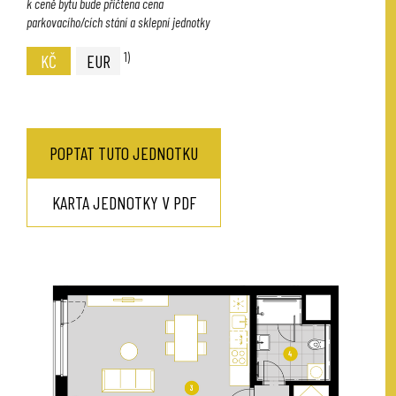
k ceně bytu bude přičtena cena
parkovacího/cích stání a sklepní jednotky
1)
KČ
EUR
POPTAT TUTO JEDNOTKU
KARTA JEDNOTKY V PDF