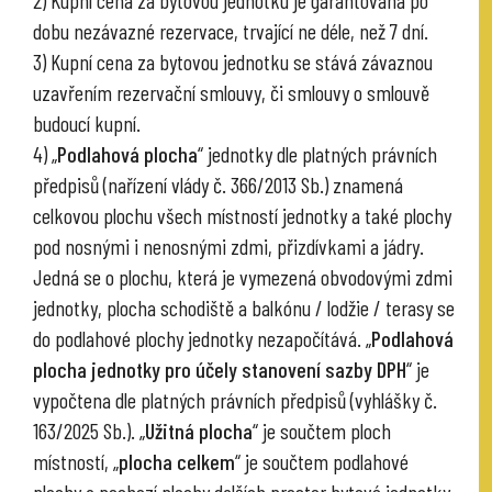
dobu nezávazné rezervace, trvající ne déle, než 7 dní.
3) Kupní cena za bytovou jednotku se stává závaznou
uzavřením rezervační smlouvy, či smlouvy o smlouvě
budoucí kupní.
4) „
Podlahová plocha
“ jednotky dle platných právních
předpisů (nařízení vlády č. 366/2013 Sb.) znamená
celkovou plochu všech místností jednotky a také plochy
pod nosnými i nenosnými zdmi, přizdívkami a jádry.
Jedná se o plochu, která je vymezená obvodovými zdmi
jednotky, plocha schodiště a balkónu / lodžie / terasy se
do podlahové plochy jednotky nezapočítává. „
Podlahová
plocha jednotky pro účely stanovení sazby DPH
“ je
vypočtena dle platných právních předpisů (vyhlášky č.
163/2025 Sb.). „
Užitná plocha
“ je součtem ploch
místností, „
plocha celkem
“ je součtem podlahové
plochy a pochozí plochy dalších prostor bytové jednotky