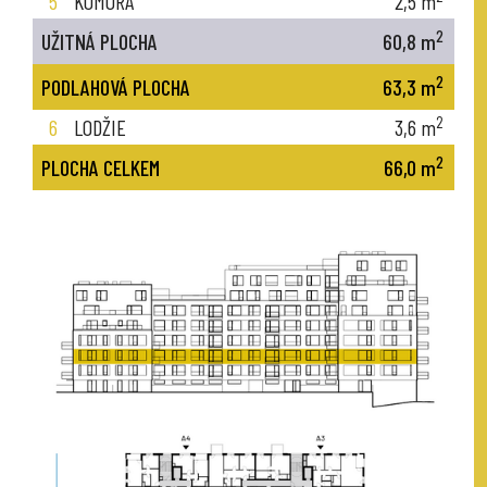
5
KOMORA
2,5
m
2
UŽITNÁ PLOCHA
60,8
m
2
PODLAHOVÁ PLOCHA
63,3
m
2
6
LODŽIE
3,6
m
2
PLOCHA CELKEM
66,0
m