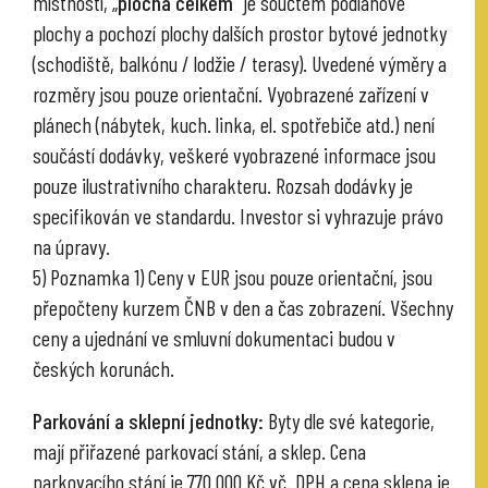
místností, „
plocha celkem
“ je součtem podlahové
plochy a pochozí plochy dalších prostor bytové jednotky
(schodiště, balkónu / lodžie / terasy). Uvedené výměry a
rozměry jsou pouze orientační. Vyobrazené zařízení v
plánech (nábytek, kuch. linka, el. spotřebiče atd.) není
součástí dodávky, veškeré vyobrazené informace jsou
pouze ilustrativního charakteru. Rozsah dodávky je
specifikován ve standardu. Investor si vyhrazuje právo
na úpravy.
5) Poznamka 1) Ceny v EUR jsou pouze orientační, jsou
přepočteny kurzem ČNB v den a čas zobrazení. Všechny
ceny a ujednání ve smluvní dokumentaci budou v
českých korunách.
Parkování a sklepní jednotky:
Byty dle své kategorie,
mají přiřazené parkovací stání, a sklep. Cena
parkovacího stání je 770 000 Kč vč. DPH a cena sklepa je