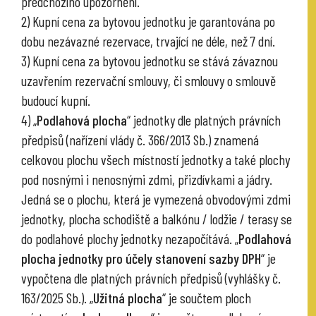
předchozího upozornění.
2) Kupní cena za bytovou jednotku je garantována po
dobu nezávazné rezervace, trvající ne déle, než 7 dní.
3) Kupní cena za bytovou jednotku se stává závaznou
uzavřením rezervační smlouvy, či smlouvy o smlouvě
budoucí kupní.
4) „
Podlahová plocha
“ jednotky dle platných právních
předpisů (nařízení vlády č. 366/2013 Sb.) znamená
celkovou plochu všech místností jednotky a také plochy
pod nosnými i nenosnými zdmi, přizdívkami a jádry.
Jedná se o plochu, která je vymezená obvodovými zdmi
jednotky, plocha schodiště a balkónu / lodžie / terasy se
do podlahové plochy jednotky nezapočítává. „
Podlahová
plocha jednotky pro účely stanovení sazby DPH
“ je
vypočtena dle platných právních předpisů (vyhlášky č.
163/2025 Sb.). „
Užitná plocha
“ je součtem ploch