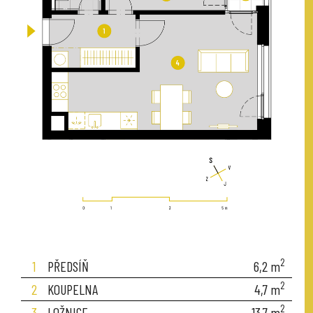
2
1
PŘEDSÍŇ
6,2
m
2
2
KOUPELNA
4,7
m
2
3
LOŽNICE
13,7
m