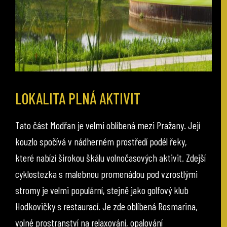
LOKALITA PLNÁ AKTIVIT
Tato část Modřan je velmi oblíbená mezi Pražany. Její
kouzlo spočívá v nádherném prostředí podél řeky,
které nabízí širokou škálu volnočasových aktivit. Zdejší
cyklostezka s malebnou promenádou pod vzrostlými
stromy je velmi populární, stejně jako golfový klub
Hodkovičky s restaurací. Je zde oblíbená Rosmarina,
volné prostranství na relaxování, opalování