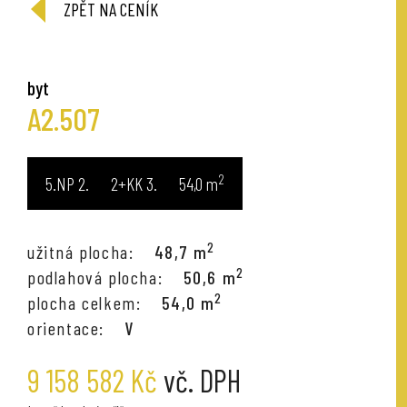
ZPĚT NA CENÍK
byt
A2.507
2
5.NP
2+KK
54,0
m
2
užitná plocha:
48,7 m
2
podlahová plocha:
50,6 m
2
plocha celkem:
54,0 m
orientace:
V
9 158 582 Kč
vč. DPH