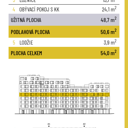
2
4
OBÝVACÍ POKOJ S KK
24,1
m
2
UŽITNÁ PLOCHA
48,7
m
2
PODLAHOVÁ PLOCHA
50,6
m
2
5
LODŽIE
3,9
m
2
PLOCHA CELKEM
54,0
m