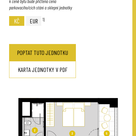
k ceně bytu bude přičtena cena
parkovacího/cích stání a sklepní jednotky
1)
KČ
EUR
POPTAT TUTO JEDNOTKU
KARTA JEDNOTKY V PDF