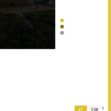
VOLNÉ
REZERVACE
PRODÁNO
NENÍ V NABÍDCE
1)
KČ
EUR