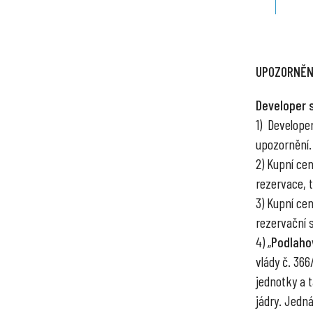
UPOZORNĚN
Developer 
1) Develope
upozornění.
2) Kupní ce
rezervace, tr
3) Kupní ce
rezervační 
4) „
Podlaho
vlády č. 36
jednotky a 
jádry. Jedn