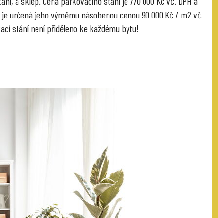
ání, a sklep. Cena parkovacího stání je 770 000 Kč vč. DPH a
 je určená jeho výměrou násobenou cenou 90 000 Kč / m2 vč.
ací stání není přiděleno ke každému bytu!