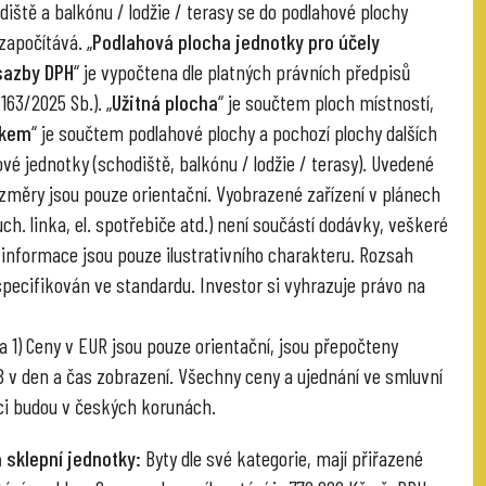
diště a balkónu / lodžie / terasy se do podlahové plochy
započítává. „
Podlahová plocha jednotky pro účely
sazby DPH
“ je vypočtena dle platných právních předpisů
 163/2025 Sb.). „
Užitná plocha
“ je součtem ploch místností,
lkem
“ je součtem podlahové plochy a pochozí plochy dalších
vé jednotky (schodiště, balkónu / lodžie / terasy). Uvedené
změry jsou pouze orientační. Vyobrazené zařízení v plánech
ch. linka, el. spotřebiče atd.) není součástí dodávky, veškeré
informace jsou pouze ilustrativního charakteru. Rozsah
specifikován ve standardu. Investor si vyhrazuje právo na
 1) Ceny v EUR jsou pouze orientační, jsou přepočteny
v den a čas zobrazení. Všechny ceny a ujednání ve smluvní
i budou v českých korunách.
 sklepní jednotky:
Byty dle své kategorie, mají přiřazené