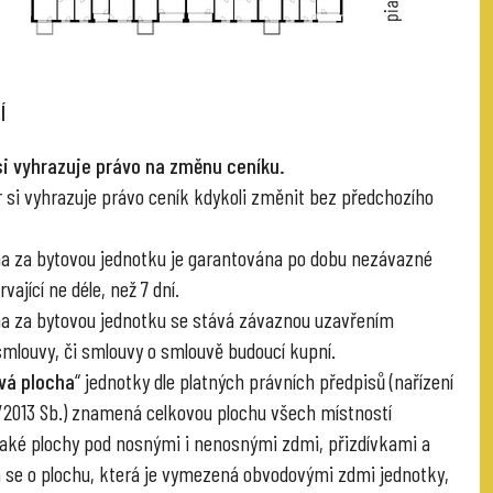
Í
si vyhrazuje právo na změnu ceníku.
r si vyhrazuje právo ceník kdykoli změnit bez předchozího
na za bytovou jednotku je garantována po dobu nezávazné
vající ne déle, než 7 dní.
na za bytovou jednotku se stává závaznou uzavřením
smlouvy, či smlouvy o smlouvě budoucí kupní.
vá plocha
“ jednotky dle platných právních předpisů (nařízení
6/2013 Sb.) znamená celkovou plochu všech místností
také plochy pod nosnými i nenosnými zdmi, přizdívkami a
á se o plochu, která je vymezená obvodovými zdmi jednotky,