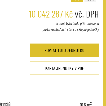
10 042 287 Kč
vč. DPH
k ceně bytu bude přičtena cena
parkovacího/cích stání a sklepní jednotky
POPTAT TUTO JEDNOTKU
KARTA JEDNOTKY V PDF
2
ŘEDSÍŇ
10,6
m