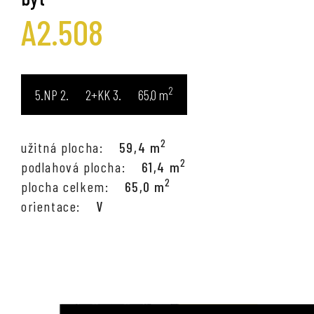
A2.508
2
5.NP
2+KK
65,0
m
2
užitná plocha:
59,4 m
2
podlahová plocha:
61,4 m
2
plocha celkem:
65,0 m
orientace:
V