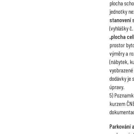
plocha scho
jednotky ne
stanovení 
(vyhlášky č.
„
plocha ce
prostor byto
výměry a ro
(nábytek, ku
vyobrazené 
dodávky je 
úpravy.
5) Poznamka
kurzem ČNB 
dokumentac
Parkování a