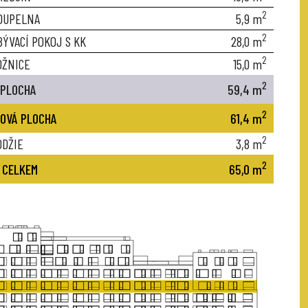
2
OUPELNA
5,9
m
2
BÝVACÍ POKOJ S KK
28,0
m
2
OŽNICE
15,0
m
2
 PLOCHA
59,4
m
2
OVÁ PLOCHA
61,4
m
2
ODŽIE
3,8
m
2
 CELKEM
65,0
m