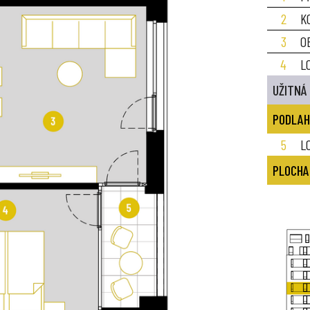
2
K
3
O
4
L
UŽITNÁ
PODLAH
5
L
PLOCHA