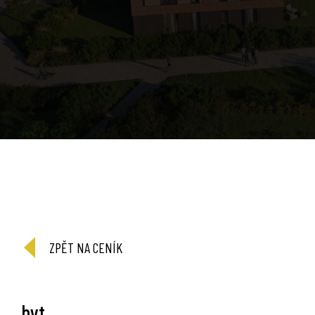
ZPĚT NA CENÍK
byt