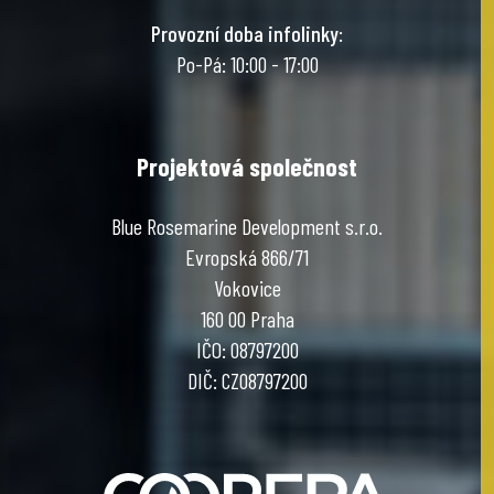
Provozní doba infolinky
:
Po-Pá: 10:00 - 17:00
Projektová společnost
Blue Rosemarine Development s.r.o.
Evropská 866/71
Vokovice
160 00 Praha
IČO: 08797200
DIČ: CZ08797200