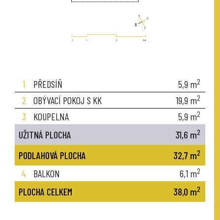
2
1
PŘEDSÍŇ
5,9
m
2
2
OBÝVACÍ POKOJ S KK
19,9
m
2
3
KOUPELNA
5,9
m
2
UŽITNÁ PLOCHA
31,6
m
2
PODLAHOVÁ PLOCHA
32,7
m
2
4
BALKON
6,1
m
2
PLOCHA CELKEM
38,0
m