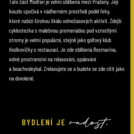
Tato část Modřan je velmi oblíbená mezi Pražany. Její
kouzlo spočívá v nádherném prostředí podél řeky,
které nabízí širokou škálu volnočasových aktivit. Zdejší
cyklostezka s malebnou promenádou pod vzrostlými
stromy je velmi populární, stejně jako golfový klub
Hodkovičky s restaurací. Je zde oblíbená Rosmarina,
volné prostranství na relaxování, opalování
a beachvoleybal. Zrelaxujete se a budete se zde cítit jako
na dovolené.