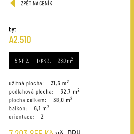
ZPĚT NA CENÍK
byt
A2.510
2
5.NP
1+KK
38,0
m
2
užitná plocha:
31,6 m
2
podlahová plocha:
32,7 m
2
plocha celkem:
38,0 m
2
balkon:
6,1 m
orientace:
Z
7 203 855 Kč
vč. DPH