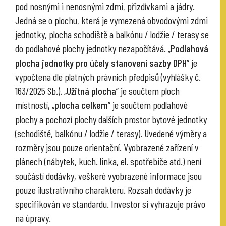
pod nosnými i nenosnými zdmi, přizdívkami a jádry.
Jedná se o plochu, která je vymezená obvodovými zdmi
jednotky, plocha schodiště a balkónu / lodžie / terasy se
do podlahové plochy jednotky nezapočítává. „
Podlahová
plocha jednotky pro účely stanovení sazby DPH
“ je
vypočtena dle platných právních předpisů (vyhlášky č.
163/2025 Sb.). „
Užitná plocha
“ je součtem ploch
místností, „
plocha celkem
“ je součtem podlahové
plochy a pochozí plochy dalších prostor bytové jednotky
(schodiště, balkónu / lodžie / terasy). Uvedené výměry a
rozměry jsou pouze orientační. Vyobrazené zařízení v
plánech (nábytek, kuch. linka, el. spotřebiče atd.) není
součástí dodávky, veškeré vyobrazené informace jsou
pouze ilustrativního charakteru. Rozsah dodávky je
specifikován ve standardu. Investor si vyhrazuje právo
na úpravy.