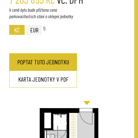
k ceně bytu bude přičtena cena
parkovacího/cích stání a sklepní jednotky
1)
KČ
EUR
POPTAT TUTO JEDNOTKU
KARTA JEDNOTKY V PDF