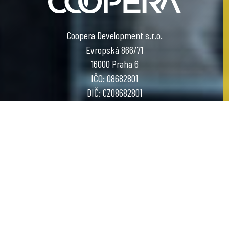
Coopera Development s.r.o.
Evropská 866/71
16000 Praha 6
IČO: 08682801
DIČ: CZ08682801
COOL PROJECT BY COOPERA DEVELOPMENT
designed by
Graffitti Networks
OCHRANA OSOBNÍCH ÚDAJŮ
PODMÍNKY POUŽITÍ WEBU
ZÁSADY POUŽÍVÁNÍ COOKIES