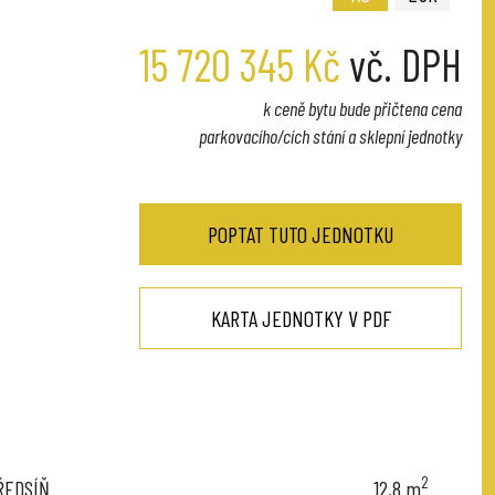
15 720 345 Kč
vč. DPH
k ceně bytu bude přičtena cena
parkovacího/cích stání a sklepní jednotky
POPTAT TUTO JEDNOTKU
KARTA JEDNOTKY V PDF
2
ŘEDSÍŇ
12,8
m