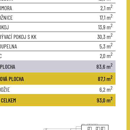
2
OMORA
2,1
m
2
OŽNICE
17,1
m
2
OKOJ
13,9
m
2
BÝVACÍ POKOJ S KK
30,3
m
2
OUPELNA
5,3
m
2
C
2,0
m
2
 PLOCHA
83,6
m
2
OVÁ PLOCHA
87,1
m
2
ODŽIE
6,2
m
2
 CELKEM
93,0
m