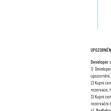
UPOZORNĚN
Developer 
1) Develope
upozornění.
2) Kupní ce
rezervace, tr
3) Kupní ce
rezervační 
4) „
Podlaho