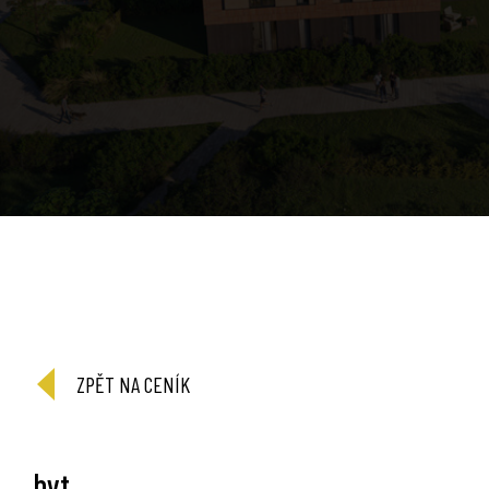
ZPĚT NA CENÍK
byt