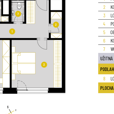
2
K
3
L
4
P
5
O
6
K
7
W
UŽITNÁ
PODLAH
8
L
PLOCHA