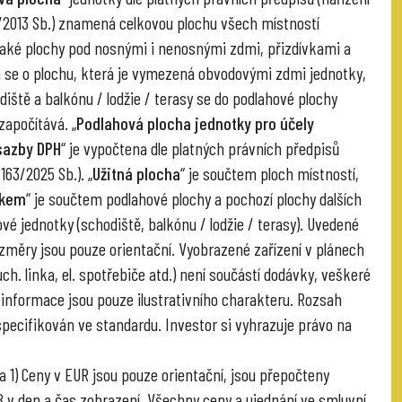
6/2013 Sb.) znamená celkovou plochu všech místností
také plochy pod nosnými i nenosnými zdmi, přizdívkami a
á se o plochu, která je vymezená obvodovými zdmi jednotky,
diště a balkónu / lodžie / terasy se do podlahové plochy
započítává. „
Podlahová plocha jednotky pro účely
sazby DPH
“ je vypočtena dle platných právních předpisů
 163/2025 Sb.). „
Užitná plocha
“ je součtem ploch místností,
lkem
“ je součtem podlahové plochy a pochozí plochy dalších
vé jednotky (schodiště, balkónu / lodžie / terasy). Uvedené
změry jsou pouze orientační. Vyobrazené zařízení v plánech
ch. linka, el. spotřebiče atd.) není součástí dodávky, veškeré
informace jsou pouze ilustrativního charakteru. Rozsah
specifikován ve standardu. Investor si vyhrazuje právo na
 1) Ceny v EUR jsou pouze orientační, jsou přepočteny
v den a čas zobrazení. Všechny ceny a ujednání ve smluvní