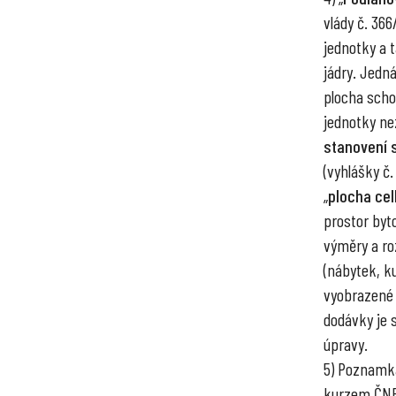
vlády č. 36
jednotky a 
jádry. Jedn
plocha scho
jednotky ne
stanovení 
(vyhlášky č.
„
plocha ce
prostor byto
výměry a ro
(nábytek, ku
vyobrazené 
dodávky je 
úpravy.
5) Poznamka
kurzem ČNB 