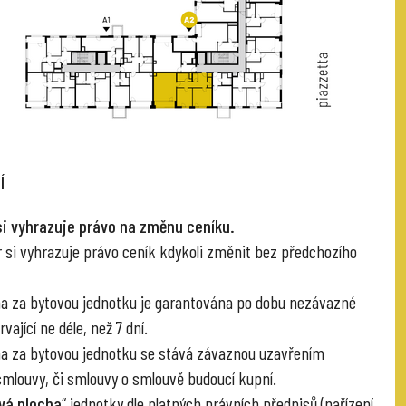
Í
si vyhrazuje právo na změnu ceníku.
r si vyhrazuje právo ceník kdykoli změnit bez předchozího
na za bytovou jednotku je garantována po dobu nezávazné
vající ne déle, než 7 dní.
na za bytovou jednotku se stává závaznou uzavřením
smlouvy, či smlouvy o smlouvě budoucí kupní.
vá plocha
“ jednotky dle platných právních předpisů (nařízení