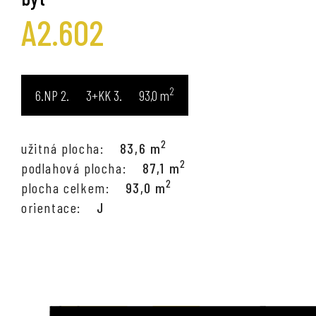
A2.602
2
6.NP
3+KK
93,0
m
2
užitná plocha:
83,6 m
2
podlahová plocha:
87,1 m
2
plocha celkem:
93,0 m
orientace:
J