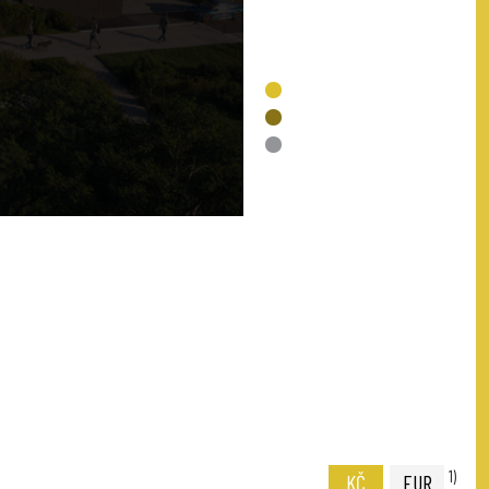
VOLNÉ
REZERVACE
PRODÁNO
NENÍ V NABÍDCE
1)
KČ
EUR