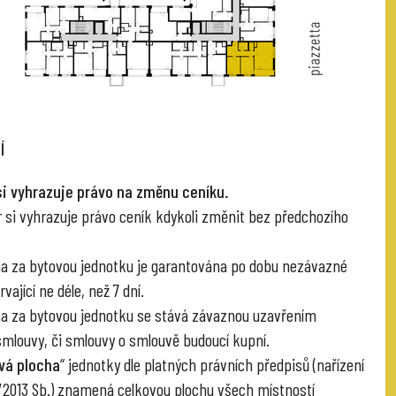
Í
si vyhrazuje právo na změnu ceníku.
r si vyhrazuje právo ceník kdykoli změnit bez předchozího
na za bytovou jednotku je garantována po dobu nezávazné
vající ne déle, než 7 dní.
na za bytovou jednotku se stává závaznou uzavřením
smlouvy, či smlouvy o smlouvě budoucí kupní.
vá plocha
“ jednotky dle platných právních předpisů (nařízení
6/2013 Sb.) znamená celkovou plochu všech místností