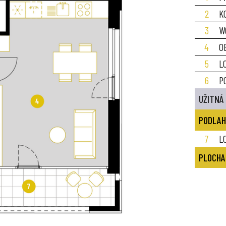
2
K
3
W
4
O
5
L
6
P
UŽITNÁ
PODLAH
7
L
PLOCHA