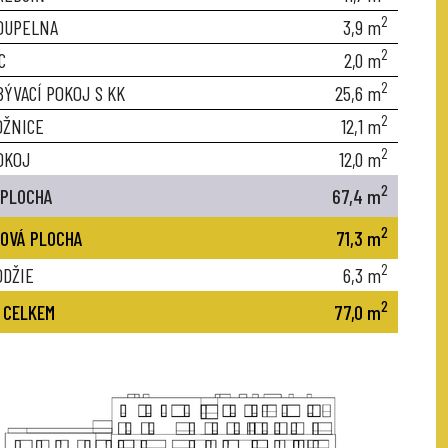
2
OUPELNA
3,9
m
2
C
2,0
m
2
BÝVACÍ POKOJ S KK
25,6
m
2
OŽNICE
12,1
m
2
OKOJ
12,0
m
2
 PLOCHA
67,4
m
2
OVÁ PLOCHA
71,3
m
2
ODŽIE
6,3
m
2
 CELKEM
77,0
m