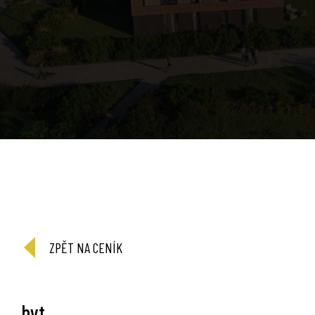
ZPĚT NA CENÍK
byt