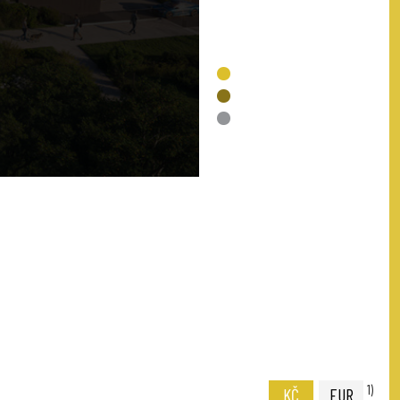
VOLNÉ
REZERVACE
PRODÁNO
NENÍ V NABÍDCE
1)
KČ
EUR