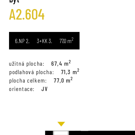
A2.604
2
6.NP
3+KK
77,0
m
2
užitná plocha:
67,4 m
2
podlahová plocha:
71,3 m
2
plocha celkem:
77,0 m
orientace:
JV