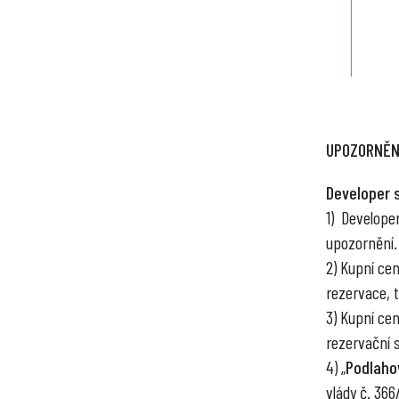
UPOZORNĚN
Developer 
1) Develope
upozornění.
2) Kupní ce
rezervace, tr
3) Kupní ce
rezervační 
4) „
Podlaho
vlády č. 36