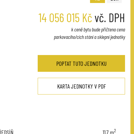
14 056 015 Kč
vč. DPH
k ceně bytu bude přičtena cena
parkovacího/cích stání a sklepní jednotky
POPTAT TUTO JEDNOTKU
KARTA JEDNOTKY V PDF
2
ŘEDSÍŇ
11,7
m