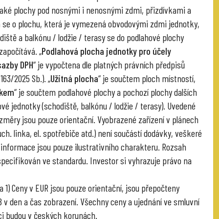
také plochy pod nosnými i nenosnými zdmi, přizdívkami a
á se o plochu, která je vymezená obvodovými zdmi jednotky,
diště a balkónu / lodžie / terasy se do podlahové plochy
započítává. „
Podlahová plocha jednotky pro účely
sazby DPH
“ je vypočtena dle platných právních předpisů
 163/2025 Sb.). „
Užitná plocha
“ je součtem ploch místností,
lkem
“ je součtem podlahové plochy a pochozí plochy dalších
vé jednotky (schodiště, balkónu / lodžie / terasy). Uvedené
změry jsou pouze orientační. Vyobrazené zařízení v plánech
ch. linka, el. spotřebiče atd.) není součástí dodávky, veškeré
informace jsou pouze ilustrativního charakteru. Rozsah
specifikován ve standardu. Investor si vyhrazuje právo na
 1) Ceny v EUR jsou pouze orientační, jsou přepočteny
v den a čas zobrazení. Všechny ceny a ujednání ve smluvní
i budou v českých korunách.