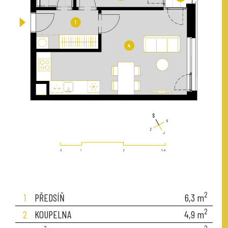
2
1
PŘEDSÍŇ
6,3
m
2
2
KOUPELNA
4,9
m