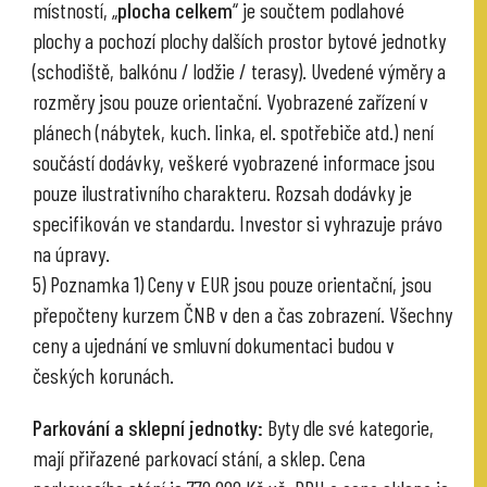
místností, „
plocha celkem
“ je součtem podlahové
plochy a pochozí plochy dalších prostor bytové jednotky
(schodiště, balkónu / lodžie / terasy). Uvedené výměry a
rozměry jsou pouze orientační. Vyobrazené zařízení v
plánech (nábytek, kuch. linka, el. spotřebiče atd.) není
součástí dodávky, veškeré vyobrazené informace jsou
pouze ilustrativního charakteru. Rozsah dodávky je
specifikován ve standardu. Investor si vyhrazuje právo
na úpravy.
5) Poznamka 1) Ceny v EUR jsou pouze orientační, jsou
přepočteny kurzem ČNB v den a čas zobrazení. Všechny
ceny a ujednání ve smluvní dokumentaci budou v
českých korunách.
Parkování a sklepní jednotky:
Byty dle své kategorie,
mají přiřazené parkovací stání, a sklep. Cena