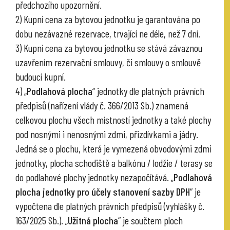
předchozího upozornění.
2) Kupní cena za bytovou jednotku je garantována po
dobu nezávazné rezervace, trvající ne déle, než 7 dní.
3) Kupní cena za bytovou jednotku se stává závaznou
uzavřením rezervační smlouvy, či smlouvy o smlouvě
budoucí kupní.
4) „
Podlahová plocha
“ jednotky dle platných právních
předpisů (nařízení vlády č. 366/2013 Sb.) znamená
celkovou plochu všech místností jednotky a také plochy
pod nosnými i nenosnými zdmi, přizdívkami a jádry.
Jedná se o plochu, která je vymezená obvodovými zdmi
jednotky, plocha schodiště a balkónu / lodžie / terasy se
do podlahové plochy jednotky nezapočítává. „
Podlahová
plocha jednotky pro účely stanovení sazby DPH
“ je
vypočtena dle platných právních předpisů (vyhlášky č.
163/2025 Sb.). „
Užitná plocha
“ je součtem ploch