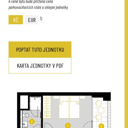
k ceně bytu bude přičtena cena
parkovacího/cích stání a sklepní jednotky
1)
KČ
EUR
POPTAT TUTO JEDNOTKU
KARTA JEDNOTKY V PDF