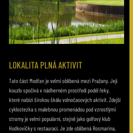
LOKALITA PLNÁ AKTIVIT
Tato část Modřan je velmi oblíbená mezi Pražany. Její
kouzlo spočívá v nádherném prostředí podél řeky,
které nabízí širokou škálu volnočasových aktivit. Zdejší
cyklostezka s malebnou promenádou pod vzrostlými
stromy je velmi populární, stejně jako golfový klub
Hodkovičky s restaurací. Je zde oblíbená Rosmarina,
volné prostranství na relaxování, opalování