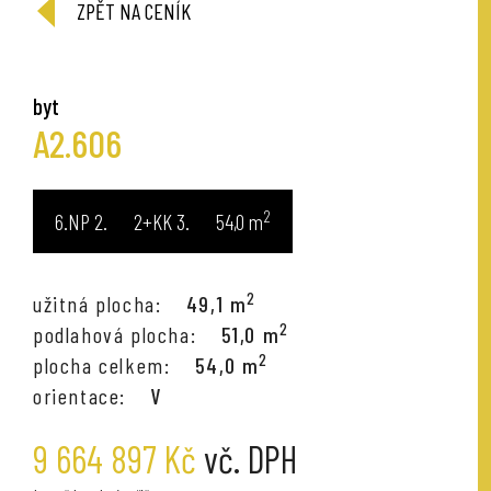
ZPĚT NA CENÍK
byt
A2.606
2
6.NP
2+KK
54,0
m
2
užitná plocha:
49,1 m
2
podlahová plocha:
51,0 m
2
plocha celkem:
54,0 m
orientace:
V
9 664 897 Kč
vč. DPH