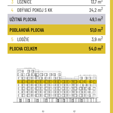
2
3
LOŽNICE
13,7
m
2
4
OBÝVACÍ POKOJ S KK
24,2
m
2
UŽITNÁ PLOCHA
49,1
m
2
PODLAHOVÁ PLOCHA
51,0
m
2
5
LODŽIE
3,9
m
2
PLOCHA CELKEM
54,0
m