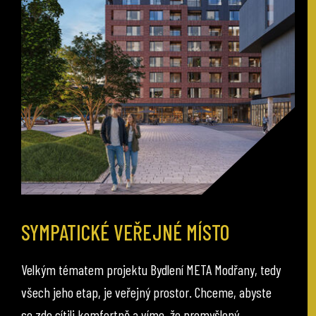
SYMPATICKÉ VEŘEJNÉ MÍSTO
Velkým tématem projektu Bydlení META Modřany, tedy
všech jeho etap, je veřejný prostor. Chceme, abyste
se zde cítili komfortně a víme, že promyšlený