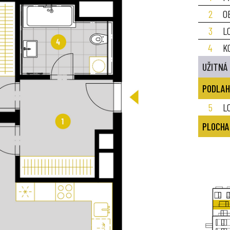
2
O
3
L
4
K
UŽITNÁ
PODLAH
5
L
PLOCHA