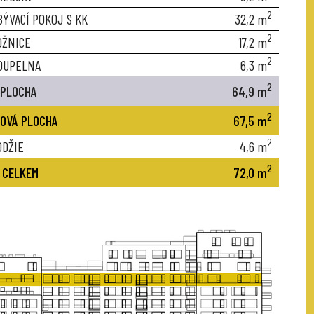
2
BÝVACÍ POKOJ S KK
32,2
m
2
OŽNICE
17,2
m
2
OUPELNA
6,3
m
2
 PLOCHA
64,9
m
2
OVÁ PLOCHA
67,5
m
2
ODŽIE
4,6
m
2
 CELKEM
72,0
m