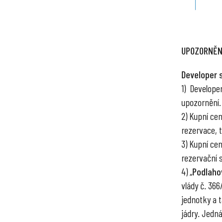
UPOZORNĚN
Developer 
1) Develope
upozornění.
2) Kupní ce
rezervace, tr
3) Kupní ce
rezervační 
4) „
Podlaho
vlády č. 36
jednotky a 
jádry. Jedn