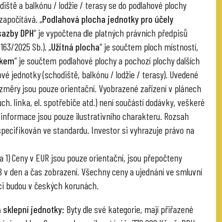
diště a balkónu / lodžie / terasy se do podlahové plochy
započítává. „
Podlahová plocha jednotky pro účely
sazby DPH
“ je vypočtena dle platných právních předpisů
 163/2025 Sb.). „
Užitná plocha
“ je součtem ploch místností,
lkem
“ je součtem podlahové plochy a pochozí plochy dalších
vé jednotky (schodiště, balkónu / lodžie / terasy). Uvedené
změry jsou pouze orientační. Vyobrazené zařízení v plánech
ch. linka, el. spotřebiče atd.) není součástí dodávky, veškeré
informace jsou pouze ilustrativního charakteru. Rozsah
specifikován ve standardu. Investor si vyhrazuje právo na
 1) Ceny v EUR jsou pouze orientační, jsou přepočteny
v den a čas zobrazení. Všechny ceny a ujednání ve smluvní
i budou v českých korunách.
 sklepní jednotky:
Byty dle své kategorie, mají přiřazené