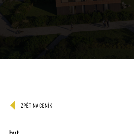
ZPĚT NA CENÍK
byt