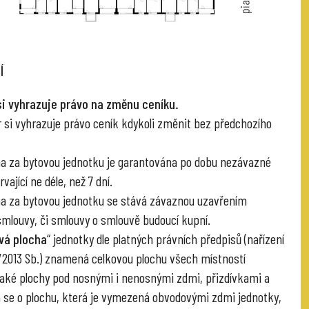
Í
si vyhrazuje právo na změnu ceníku.
r si vyhrazuje právo ceník kdykoli změnit bez předchozího
na za bytovou jednotku je garantována po dobu nezávazné
vající ne déle, než 7 dní.
na za bytovou jednotku se stává závaznou uzavřením
smlouvy, či smlouvy o smlouvě budoucí kupní.
vá plocha
“ jednotky dle platných právních předpisů (nařízení
6/2013 Sb.) znamená celkovou plochu všech místností
také plochy pod nosnými i nenosnými zdmi, přizdívkami a
á se o plochu, která je vymezená obvodovými zdmi jednotky,