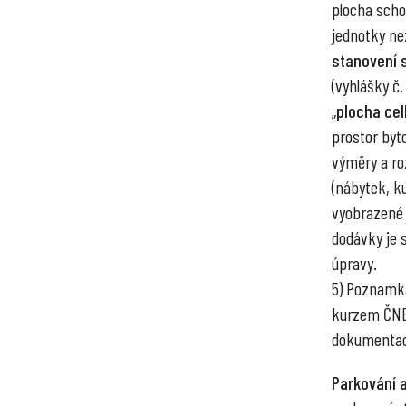
plocha scho
jednotky ne
stanovení 
(vyhlášky č.
„
plocha ce
prostor byto
výměry a ro
(nábytek, ku
vyobrazené 
dodávky je 
úpravy.
5) Poznamka
kurzem ČNB 
dokumentac
Parkování a