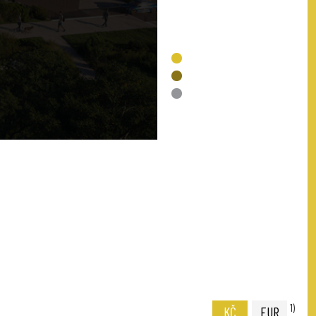
VOLNÉ
REZERVACE
PRODÁNO
NENÍ V NABÍDCE
1)
KČ
EUR