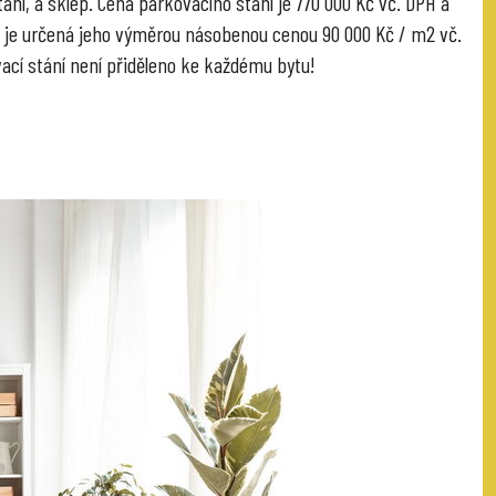
ání, a sklep. Cena parkovacího stání je 770 000 Kč vč. DPH a
 je určená jeho výměrou násobenou cenou 90 000 Kč / m2 vč.
ací stání není přiděleno ke každému bytu!