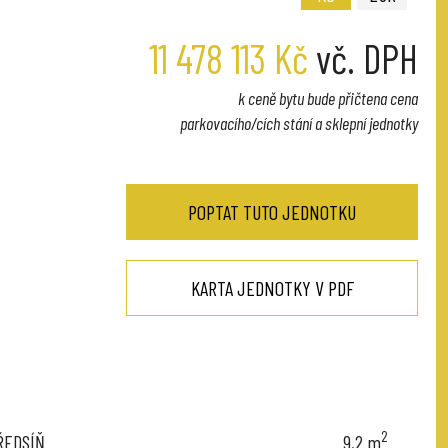
11 478 113 Kč
vč. DPH
k ceně bytu bude přičtena cena
parkovacího/cích stání a sklepní jednotky
POPTAT TUTO JEDNOTKU
KARTA JEDNOTKY V PDF
2
ŘEDSÍŇ
9,2
m