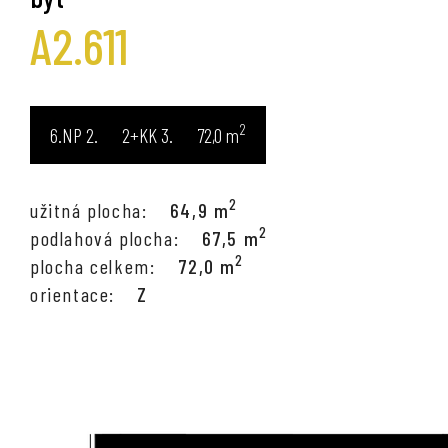
A2.611
2
6.NP
2+KK
72,0
m
2
užitná plocha:
64,9 m
2
podlahová plocha:
67,5 m
2
plocha celkem:
72,0 m
orientace:
Z