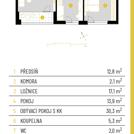
2
1
PŘEDSÍŇ
12,8
m
2
2
KOMORA
2,1
m
2
3
LOŽNICE
17,1
m
2
4
POKOJ
13,9
m
2
5
OBÝVACÍ POKOJ S KK
30,3
m
2
6
KOUPELNA
5,3
m
2
7
WC
2,0
m