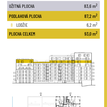
2
UŽITNÁ PLOCHA
83,6
m
2
PODLAHOVÁ PLOCHA
87,2
m
2
8
LODŽIE
6,2
m
2
PLOCHA CELKEM
93,0
m