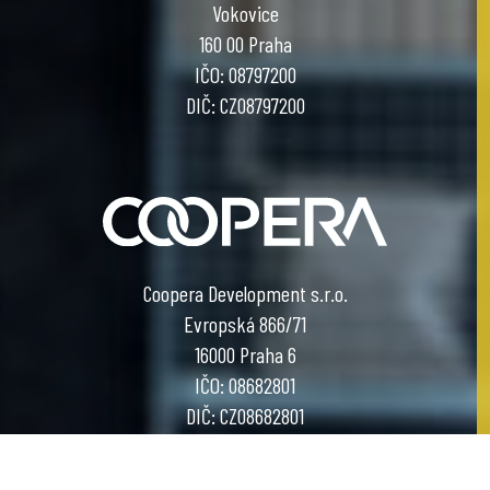
Vokovice
160 00 Praha
IČO: 08797200
DIČ: CZ08797200
Coopera Development s.r.o.
Evropská 866/71
16000 Praha 6
IČO: 08682801
DIČ: CZ08682801
COOL PROJECT BY COOPERA DEVELOPMENT