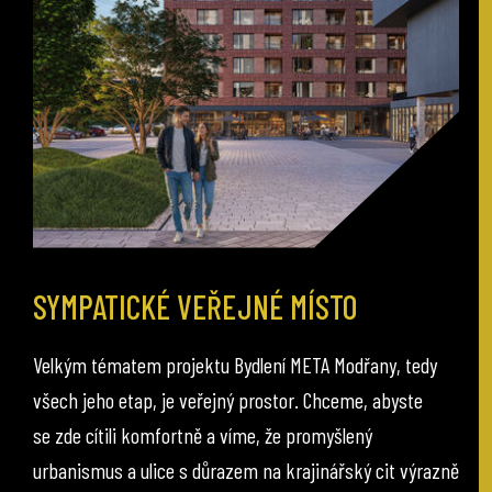
SYMPATICKÉ VEŘEJNÉ MÍSTO
Velkým tématem projektu Bydlení META Modřany, tedy
všech jeho etap, je veřejný prostor. Chceme, abyste
se zde cítili komfortně a víme, že promyšlený
urbanismus a ulice s důrazem na krajinářský cit výrazně