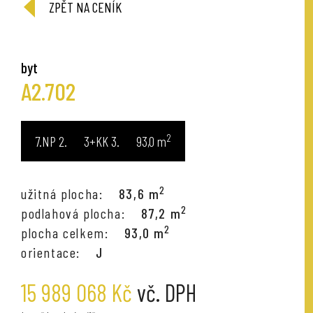
ZPĚT NA CENÍK
byt
A2.702
2
7.NP
3+KK
93,0
m
2
užitná plocha:
83,6 m
2
podlahová plocha:
87,2 m
2
plocha celkem:
93,0 m
orientace:
J
15 989 068 Kč
vč. DPH