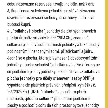
dobu nezávazné rezervace, trvající ne déle, než 7 dní.
3) Kupní cena za bytovou jednotku se stává závaznou
uzavřením rezervační smlouvy, či smlouvy o smlouvě
budoucí kupní.
4) „
Podlahová plocha
“ jednotky dle platných právních
předpisů (nařízení vlády č. 366/2013 Sb.) znamená
celkovou plochu všech místností jednotky a také plochy
pod nosnými i nenosnými zdmi, přizdívkami a jádry.
Jedná se o plochu, která je vymezená obvodovými zdmi
jednotky, plocha schodiště a balkónu / lodžie / terasy se
do podlahové plochy jednotky nezapočítává. „
Podlahová
plocha jednotky pro účely stanovení sazby DPH
“ je
vypočtena dle platných právních předpisů (vyhlášky č.
163/2025 Sb.). „
Užitná plocha
“ je součtem ploch
místností, „
plocha celkem
“ je součtem podlahové
plochy a pochozí plochy dalších prostor bytové jednotky