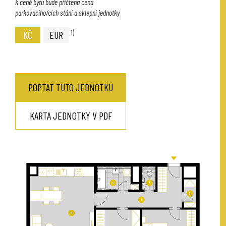
k ceně bytu bude přičtena cena
parkovacího/cích stání a sklepní jednotky
1)
KČ
EUR
POPTAT TUTO JEDNOTKU
KARTA JEDNOTKY V PDF