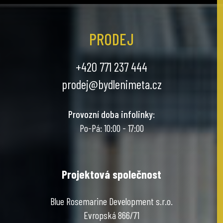
PRODEJ
+420 771 237 444
prodej@bydlenimeta.cz
Provozní doba infolinky
:
Po-Pá: 10:00 - 17:00
Projektová společnost
Blue Rosemarine Development s.r.o.
Evropská 866/71