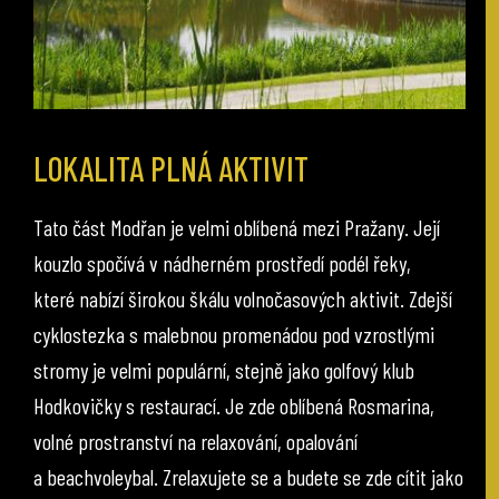
LOKALITA PLNÁ AKTIVIT
Tato část Modřan je velmi oblíbená mezi Pražany. Její
kouzlo spočívá v nádherném prostředí podél řeky,
které nabízí širokou škálu volnočasových aktivit. Zdejší
cyklostezka s malebnou promenádou pod vzrostlými
stromy je velmi populární, stejně jako golfový klub
Hodkovičky s restaurací. Je zde oblíbená Rosmarina,
volné prostranství na relaxování, opalování
a beachvoleybal. Zrelaxujete se a budete se zde cítit jako