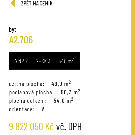
ZPĚT NA CENÍK
byt
A2.706
2
7.NP
2+KK
54,0
m
2
užitná plocha:
49,0 m
2
podlahová plocha:
50,7 m
2
plocha celkem:
54,0 m
orientace:
V
9 822 050 Kč
vč. DPH