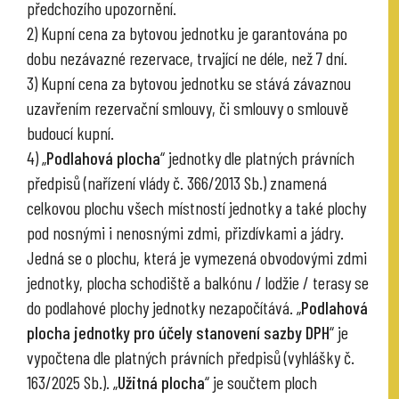
předchozího upozornění.
2) Kupní cena za bytovou jednotku je garantována po
dobu nezávazné rezervace, trvající ne déle, než 7 dní.
3) Kupní cena za bytovou jednotku se stává závaznou
uzavřením rezervační smlouvy, či smlouvy o smlouvě
budoucí kupní.
4) „
Podlahová plocha
“ jednotky dle platných právních
předpisů (nařízení vlády č. 366/2013 Sb.) znamená
celkovou plochu všech místností jednotky a také plochy
pod nosnými i nenosnými zdmi, přizdívkami a jádry.
Jedná se o plochu, která je vymezená obvodovými zdmi
jednotky, plocha schodiště a balkónu / lodžie / terasy se
do podlahové plochy jednotky nezapočítává. „
Podlahová
plocha jednotky pro účely stanovení sazby DPH
“ je
vypočtena dle platných právních předpisů (vyhlášky č.
163/2025 Sb.). „
Užitná plocha
“ je součtem ploch