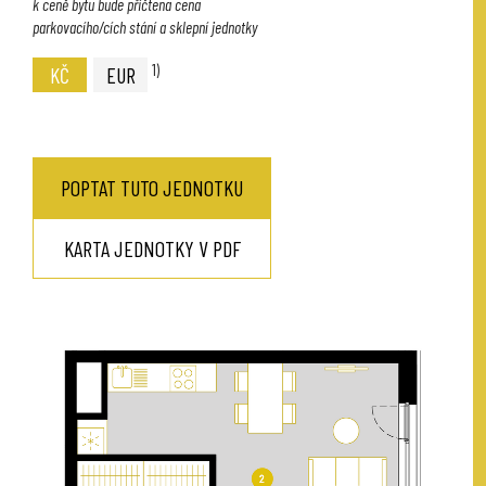
k ceně bytu bude přičtena cena
parkovacího/cích stání a sklepní jednotky
1)
KČ
EUR
POPTAT TUTO JEDNOTKU
KARTA JEDNOTKY V PDF