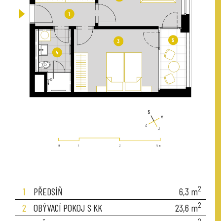
2
1
PŘEDSÍŇ
6,3
m
2
2
OBÝVACÍ POKOJ S KK
23,6
m