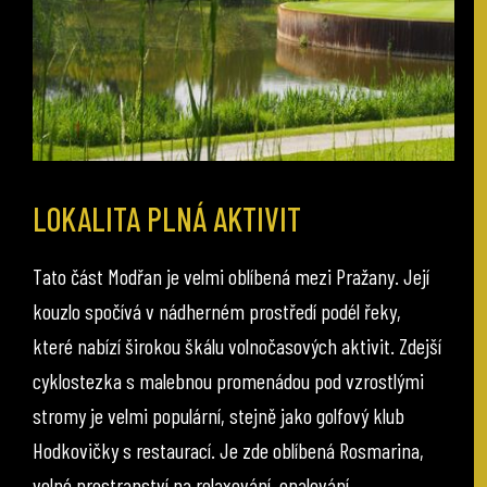
LOKALITA PLNÁ AKTIVIT
Tato část Modřan je velmi oblíbená mezi Pražany. Její
kouzlo spočívá v nádherném prostředí podél řeky,
které nabízí širokou škálu volnočasových aktivit. Zdejší
cyklostezka s malebnou promenádou pod vzrostlými
stromy je velmi populární, stejně jako golfový klub
Hodkovičky s restaurací. Je zde oblíbená Rosmarina,
volné prostranství na relaxování, opalování