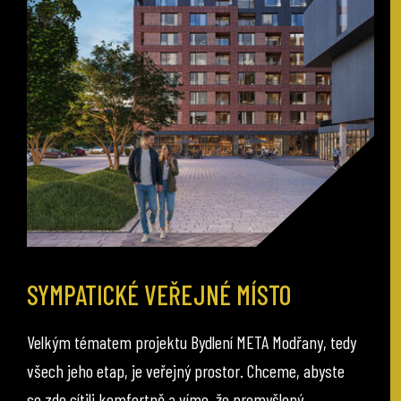
SYMPATICKÉ VEŘEJNÉ MÍSTO
Velkým tématem projektu Bydlení META Modřany, tedy
všech jeho etap, je veřejný prostor. Chceme, abyste
se zde cítili komfortně a víme, že promyšlený