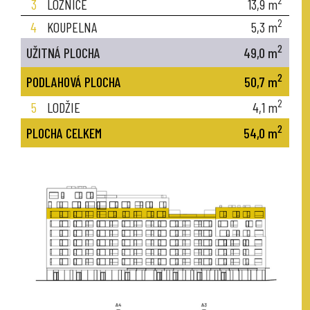
2
3
LOŽNICE
13,9
m
2
4
KOUPELNA
5,3
m
2
UŽITNÁ PLOCHA
49,0
m
2
PODLAHOVÁ PLOCHA
50,7
m
2
5
LODŽIE
4,1
m
2
PLOCHA CELKEM
54,0
m