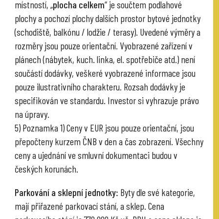
místností, „
plocha celkem
“ je součtem podlahové
plochy a pochozí plochy dalších prostor bytové jednotky
(schodiště, balkónu / lodžie / terasy). Uvedené výměry a
rozměry jsou pouze orientační. Vyobrazené zařízení v
plánech (nábytek, kuch. linka, el. spotřebiče atd.) není
součástí dodávky, veškeré vyobrazené informace jsou
pouze ilustrativního charakteru. Rozsah dodávky je
specifikován ve standardu. Investor si vyhrazuje právo
na úpravy.
5) Poznamka 1) Ceny v EUR jsou pouze orientační, jsou
přepočteny kurzem ČNB v den a čas zobrazení. Všechny
ceny a ujednání ve smluvní dokumentaci budou v
českých korunách.
Parkování a sklepní jednotky:
Byty dle své kategorie,
mají přiřazené parkovací stání, a sklep. Cena