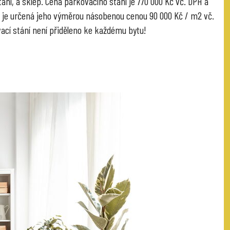
ání, a sklep. Cena parkovacího stání je 770 000 Kč vč. DPH a
 je určená jeho výměrou násobenou cenou 90 000 Kč / m2 vč.
ací stání není přiděleno ke každému bytu!