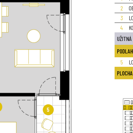
2
O
3
L
4
K
UŽITNÁ
PODLAH
5
L
PLOCHA