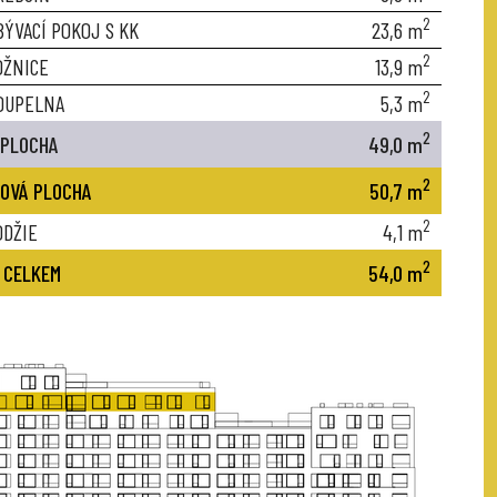
2
BÝVACÍ POKOJ S KK
23,6
m
2
OŽNICE
13,9
m
2
OUPELNA
5,3
m
2
 PLOCHA
49,0
m
2
OVÁ PLOCHA
50,7
m
2
ODŽIE
4,1
m
2
 CELKEM
54,0
m