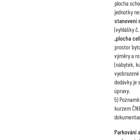
plocha scho
jednotky ne
stanovení 
(vyhlášky č.
„
plocha ce
prostor byto
výměry a ro
(nábytek, ku
vyobrazené 
dodávky je 
úpravy.
5) Poznamka
kurzem ČNB 
dokumentac
Parkování a