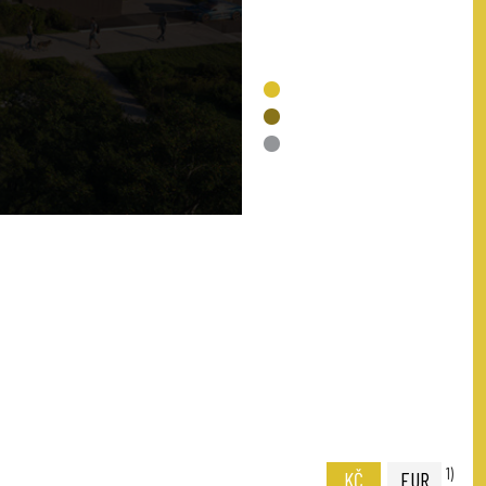
VOLNÉ
REZERVACE
PRODÁNO
NENÍ V NABÍDCE
1)
KČ
EUR