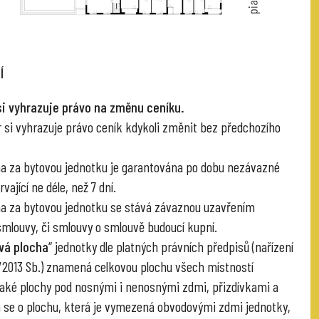
Í
si vyhrazuje právo na změnu ceníku.
r si vyhrazuje právo ceník kdykoli změnit bez předchozího
na za bytovou jednotku je garantována po dobu nezávazné
vající ne déle, než 7 dní.
na za bytovou jednotku se stává závaznou uzavřením
smlouvy, či smlouvy o smlouvě budoucí kupní.
vá plocha
“ jednotky dle platných právních předpisů (nařízení
6/2013 Sb.) znamená celkovou plochu všech místností
také plochy pod nosnými i nenosnými zdmi, přizdívkami a
á se o plochu, která je vymezená obvodovými zdmi jednotky,