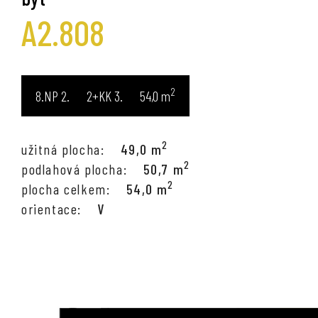
A2.808
2
8.NP
2+KK
54,0
m
2
užitná plocha:
49,0 m
2
podlahová plocha:
50,7 m
2
plocha celkem:
54,0 m
orientace:
V