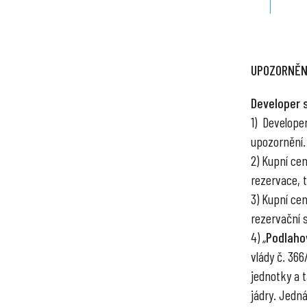
UPOZORNĚN
Developer 
1) Develope
upozornění.
2) Kupní ce
rezervace, tr
3) Kupní ce
rezervační 
4) „
Podlaho
vlády č. 36
jednotky a 
jádry. Jedn