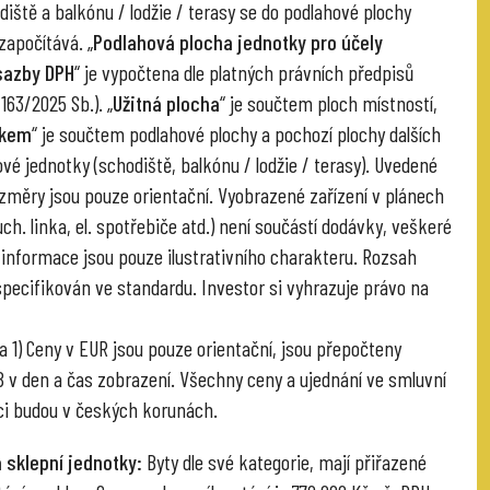
diště a balkónu / lodžie / terasy se do podlahové plochy
započítává. „
Podlahová plocha jednotky pro účely
sazby DPH
“ je vypočtena dle platných právních předpisů
 163/2025 Sb.). „
Užitná plocha
“ je součtem ploch místností,
lkem
“ je součtem podlahové plochy a pochozí plochy dalších
vé jednotky (schodiště, balkónu / lodžie / terasy). Uvedené
změry jsou pouze orientační. Vyobrazené zařízení v plánech
ch. linka, el. spotřebiče atd.) není součástí dodávky, veškeré
informace jsou pouze ilustrativního charakteru. Rozsah
specifikován ve standardu. Investor si vyhrazuje právo na
 1) Ceny v EUR jsou pouze orientační, jsou přepočteny
v den a čas zobrazení. Všechny ceny a ujednání ve smluvní
i budou v českých korunách.
 sklepní jednotky:
Byty dle své kategorie, mají přiřazené