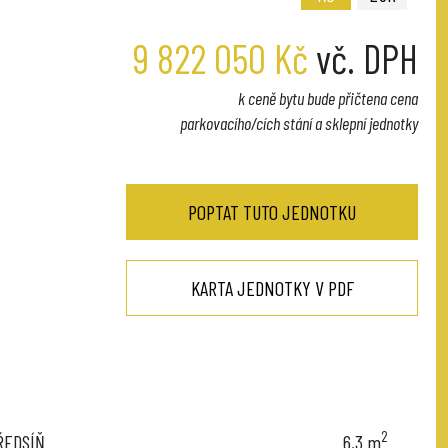
9 822 050 Kč
vč. DPH
k ceně bytu bude přičtena cena
parkovacího/cích stání a sklepní jednotky
POPTAT TUTO JEDNOTKU
KARTA JEDNOTKY V PDF
2
ŘEDSÍŇ
6,3
m