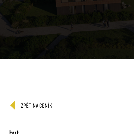
ZPĚT NA CENÍK
byt