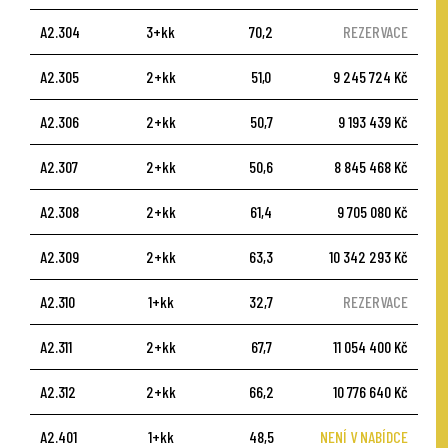
A2.304
3+kk
70,2
REZERVACE
A2.305
2+kk
51,0
9 245 724 Kč
A2.306
2+kk
50,7
9 193 439 Kč
A2.307
2+kk
50,6
8 845 468 Kč
A2.308
2+kk
61,4
9 705 080 Kč
A2.309
2+kk
63,3
10 342 293 Kč
A2.310
1+kk
32,7
REZERVACE
A2.311
2+kk
67,7
11 054 400 Kč
A2.312
2+kk
66,2
10 776 640 Kč
A2.401
1+kk
48,5
NENÍ V NABÍDCE