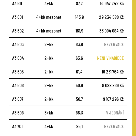
A3.511
3+kk
87,2
14 947 242 Kč
A3.601
4+kk mezonet
143,9
29 234 580 Kč
A3.602
4+kk mezonet
161,9
33 004 084 Kč
A3.603
2+kk
63,6
REZERVACE
A3.604
2+kk
63,6
NENÍ V NABÍDCE
A3.605
2+kk
61,4
10 231 764 Kč
A3.606
2+kk
50,9
9 088 869 Kč
A3.607
2+kk
50,7
9 167 296 Kč
A3.608
3+kk
86,3
V JEDNÁNÍ
A3.701
3+kk
85,1
REZERVACE