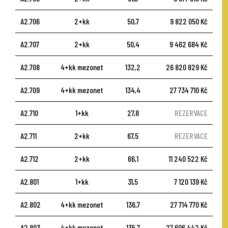
A2.706
2+kk
50,7
9 822 050 Kč
A2.707
2+kk
50,4
9 462 684 Kč
A2.708
4+kk mezonet
132,2
26 820 829 Kč
A2.709
4+kk mezonet
134,4
27 734 710 Kč
A2.710
1+kk
27,8
REZERVACE
A2.711
2+kk
67,5
REZERVACE
A2.712
2+kk
66,1
11 240 522 Kč
A2.801
1+kk
31,5
7 120 139 Kč
A2.802
4+kk mezonet
136,7
27 714 770 Kč
A2.803
4+kk mezonet
135,7
27 606 442 Kč