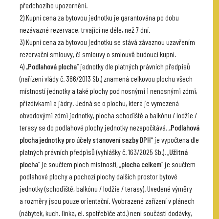
předchozího upozornění.
2) Kupní cena za bytovou jednotku je garantována po dobu
nezávazné rezervace, trvající ne déle, než 7 dní.
3) Kupní cena za bytovou jednotku se stává závaznou uzavřením
rezervační smlouvy, či smlouvy o smlouvě budoucí kupní.
4) „
Podlahová plocha
“ jednotky dle platných právních předpisů
(nařízení vlády č. 366/2013 Sb.) znamená celkovou plochu všech
místností jednotky a také plochy pod nosnými i nenosnými zdmi,
přizdívkami a jádry. Jedná se o plochu, která je vymezená
obvodovými zdmi jednotky, plocha schodiště a balkónu / lodžie /
terasy se do podlahové plochy jednotky nezapočítává. „
Podlahová
plocha jednotky pro účely stanovení sazby DPH
“ je vypočtena dle
platných právních předpisů (vyhlášky č. 163/2025 Sb.). „
Užitná
plocha
“ je součtem ploch místností, „
plocha celkem
“ je součtem
podlahové plochy a pochozí plochy dalších prostor bytové
jednotky (schodiště, balkónu / lodžie / terasy). Uvedené výměry
a rozměry jsou pouze orientační. Vyobrazené zařízení v plánech
(nábytek, kuch. linka, el. spotřebiče atd.) není součástí dodávky,