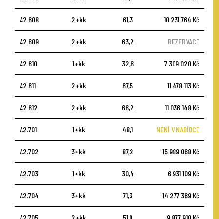
A2.608
2+kk
61,3
10 231 764 Kč
A2.609
2+kk
63,2
REZERVACE
A2.610
1+kk
32,6
7 309 020 Kč
A2.611
2+kk
67,5
11 478 113 Kč
A2.612
2+kk
66,2
11 036 148 Kč
A2.701
1+kk
48,1
NENÍ V NABÍDCE
A2.702
3+kk
87,2
15 989 068 Kč
A2.703
1+kk
30,4
6 931 109 Kč
A2.704
3+kk
71,3
14 277 369 Kč
A2.705
2+kk
51,0
9 877 910 Kč