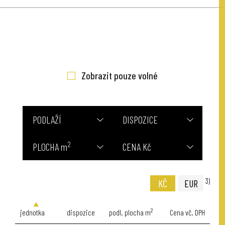
Zobrazit pouze volné
PODLAŽÍ
DISPOZICE
2
PLOCHA m
CENA Kč
3)
KČ
EUR
2
jednotka
dispozice
podl. plocha m
Cena vč. DPH