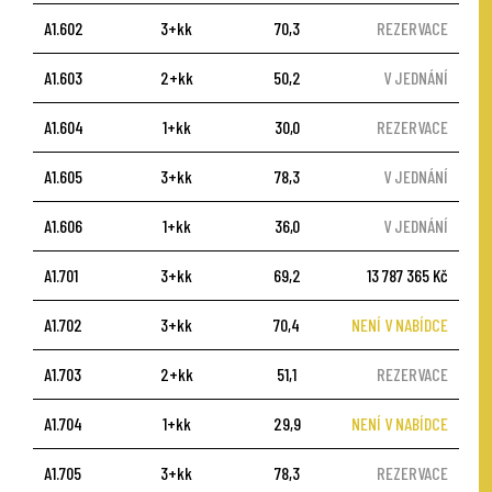
A1.602
3+kk
70,3
REZERVACE
A1.603
2+kk
50,2
V JEDNÁNÍ
A1.604
1+kk
30,0
REZERVACE
A1.605
3+kk
78,3
V JEDNÁNÍ
A1.606
1+kk
36,0
V JEDNÁNÍ
A1.701
3+kk
69,2
13 787 365 Kč
A1.702
3+kk
70,4
NENÍ V NABÍDCE
A1.703
2+kk
51,1
REZERVACE
A1.704
1+kk
29,9
NENÍ V NABÍDCE
A1.705
3+kk
78,3
REZERVACE