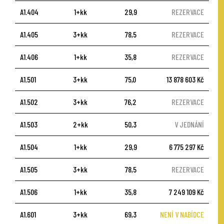
A1.404
1+kk
29,9
REZERVACE
A1.405
3+kk
78,5
REZERVACE
A1.406
1+kk
35,8
REZERVACE
A1.501
3+kk
75,0
13 878 603 Kč
A1.502
3+kk
76,2
REZERVACE
A1.503
2+kk
50,3
V JEDNÁNÍ
A1.504
1+kk
29,9
6 775 297 Kč
A1.505
3+kk
78,5
REZERVACE
A1.506
1+kk
35,8
7 249 109 Kč
A1.601
3+kk
69,3
NENÍ V NABÍDCE