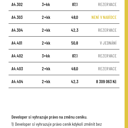
A4.302
3+kk
87,1
REZERVACE
A4.303
2+kk
48,0
NENÍ V NABÍDCE
A4.304
2+kk
42,3
REZERVACE
A4.401
2+kk
50,8
V JEDNÁNÍ
A4.402
3+kk
87,1
REZERVACE
A4.403
2+kk
48,0
REZERVACE
A4.404
2+kk
42,3
8 309 063 Kč
Developer si vyhrazuje právo na změnu ceníku.
1) Developer si vyhrazuje právo ceník kdykoli změnit bez