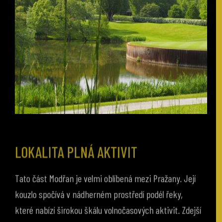
LOKALITA PLNÁ AKTIVIT
Tato část Modřan je velmi oblíbená mezi Pražany. Její
kouzlo spočívá v nádherném prostředí podél řeky,
které nabízí širokou škálu volnočasových aktivit. Zdejší
cyklostezka s malebnou promenádou pod vzrostlými