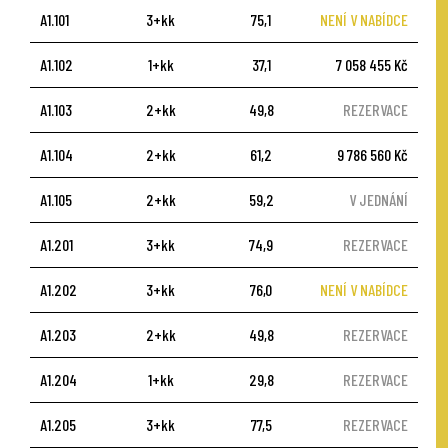
A1.101
3+kk
75,1
NENÍ V NABÍDCE
A1.102
1+kk
37,1
7 058 455 Kč
A1.103
2+kk
49,8
REZERVACE
A1.104
2+kk
61,2
9 786 560 Kč
A1.105
2+kk
59,2
V JEDNÁNÍ
A1.201
3+kk
74,9
REZERVACE
A1.202
3+kk
76,0
NENÍ V NABÍDCE
A1.203
2+kk
49,8
REZERVACE
A1.204
1+kk
29,8
REZERVACE
A1.205
3+kk
77,5
REZERVACE