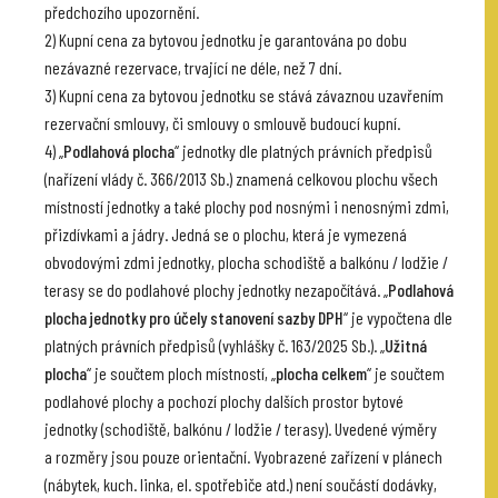
předchozího upozornění.
2) Kupní cena za bytovou jednotku je garantována po dobu
nezávazné rezervace, trvající ne déle, než 7 dní.
3) Kupní cena za bytovou jednotku se stává závaznou uzavřením
rezervační smlouvy, či smlouvy o smlouvě budoucí kupní.
4) „
Podlahová plocha
“ jednotky dle platných právních předpisů
(nařízení vlády č. 366/2013 Sb.) znamená celkovou plochu všech
místností jednotky a také plochy pod nosnými i nenosnými zdmi,
přizdívkami a jádry. Jedná se o plochu, která je vymezená
obvodovými zdmi jednotky, plocha schodiště a balkónu / lodžie /
terasy se do podlahové plochy jednotky nezapočítává. „
Podlahová
plocha jednotky pro účely stanovení sazby DPH
“ je vypočtena dle
platných právních předpisů (vyhlášky č. 163/2025 Sb.). „
Užitná
plocha
“ je součtem ploch místností, „
plocha celkem
“ je součtem
podlahové plochy a pochozí plochy dalších prostor bytové
jednotky (schodiště, balkónu / lodžie / terasy). Uvedené výměry
a rozměry jsou pouze orientační. Vyobrazené zařízení v plánech
(nábytek, kuch. linka, el. spotřebiče atd.) není součástí dodávky,