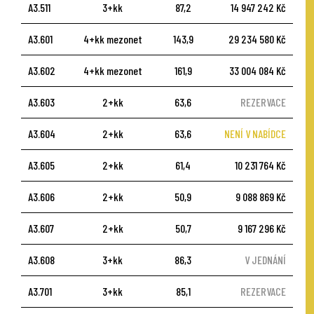
A3.511
3+kk
87,2
14 947 242 Kč
A3.601
4+kk mezonet
143,9
29 234 580 Kč
A3.602
4+kk mezonet
161,9
33 004 084 Kč
A3.603
2+kk
63,6
REZERVACE
A3.604
2+kk
63,6
NENÍ V NABÍDCE
A3.605
2+kk
61,4
10 231 764 Kč
A3.606
2+kk
50,9
9 088 869 Kč
A3.607
2+kk
50,7
9 167 296 Kč
A3.608
3+kk
86,3
V JEDNÁNÍ
A3.701
3+kk
85,1
REZERVACE