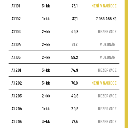
A1.101
3+kk
75,1
NENÍ V NABÍDCE
A1.102
1+kk
37,1
7 058 455 Kč
A1.103
2+kk
49,8
REZERVACE
A1.104
2+kk
61,2
V JEDNÁNÍ
A1.105
2+kk
59,2
V JEDNÁNÍ
A1.201
3+kk
74,9
REZERVACE
A1.202
3+kk
76,0
NENÍ V NABÍDCE
A1.203
2+kk
49,8
REZERVACE
A1.204
1+kk
29,8
REZERVACE
A1.205
3+kk
77,5
REZERVACE