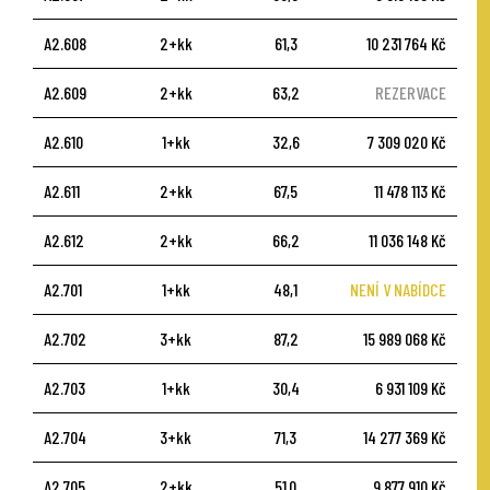
A2.608
2+kk
61,3
10 231 764 Kč
A2.609
2+kk
63,2
REZERVACE
A2.610
1+kk
32,6
7 309 020 Kč
A2.611
2+kk
67,5
11 478 113 Kč
A2.612
2+kk
66,2
11 036 148 Kč
A2.701
1+kk
48,1
NENÍ V NABÍDCE
A2.702
3+kk
87,2
15 989 068 Kč
A2.703
1+kk
30,4
6 931 109 Kč
A2.704
3+kk
71,3
14 277 369 Kč
A2.705
2+kk
51,0
9 877 910 Kč