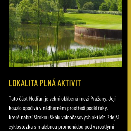
LOKALITA PLNÁ AKTIVIT
Tato část Modřan je velmi oblíbená mezi Pražany. Její
kouzlo spočívá v nádherném prostředí podél řeky,
které nabízí širokou škálu volnočasových aktivit. Zdejší
cyklostezka s malebnou promenádou pod vzrostlými