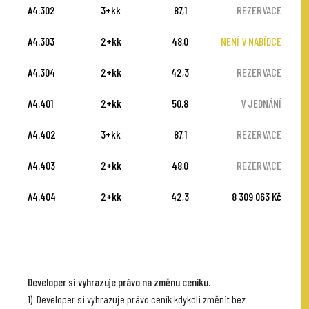
A4.302
3+kk
87,1
REZERVACE
A4.303
2+kk
48,0
NENÍ V NABÍDCE
A4.304
2+kk
42,3
REZERVACE
A4.401
2+kk
50,8
V JEDNÁNÍ
A4.402
3+kk
87,1
REZERVACE
A4.403
2+kk
48,0
REZERVACE
A4.404
2+kk
42,3
8 309 063 Kč
Developer si vyhrazuje právo na změnu ceníku.
1) Developer si vyhrazuje právo ceník kdykoli změnit bez