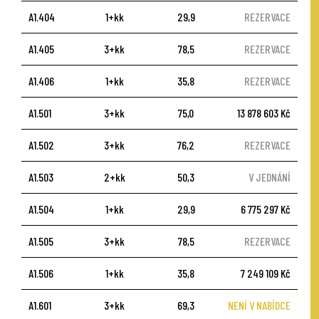
A1.404
1+kk
29,9
REZERVACE
A1.405
3+kk
78,5
REZERVACE
A1.406
1+kk
35,8
REZERVACE
A1.501
3+kk
75,0
13 878 603 Kč
A1.502
3+kk
76,2
REZERVACE
A1.503
2+kk
50,3
V JEDNÁNÍ
A1.504
1+kk
29,9
6 775 297 Kč
A1.505
3+kk
78,5
REZERVACE
A1.506
1+kk
35,8
7 249 109 Kč
A1.601
3+kk
69,3
NENÍ V NABÍDCE