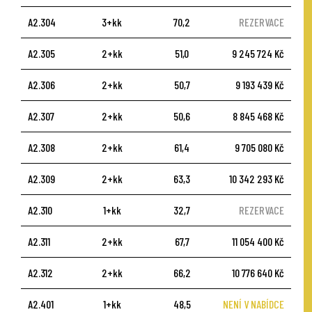
A2.304
3+kk
70,2
REZERVACE
A2.305
2+kk
51,0
9 245 724 Kč
A2.306
2+kk
50,7
9 193 439 Kč
A2.307
2+kk
50,6
8 845 468 Kč
A2.308
2+kk
61,4
9 705 080 Kč
A2.309
2+kk
63,3
10 342 293 Kč
A2.310
1+kk
32,7
REZERVACE
A2.311
2+kk
67,7
11 054 400 Kč
A2.312
2+kk
66,2
10 776 640 Kč
A2.401
1+kk
48,5
NENÍ V NABÍDCE