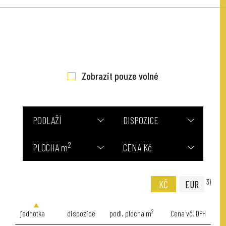
Zobrazit pouze volné
PODLAŽÍ
DISPOZICE
2
PLOCHA m
CENA Kč
3)
KČ
EUR
2
jednotka
dispozice
podl. plocha m
Cena vč. DPH