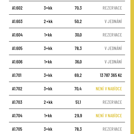
A1.602
3+kk
70,3
REZERVACE
A1.603
2+kk
50,2
V JEDNÁNÍ
A1.604
1+kk
30,0
REZERVACE
A1.605
3+kk
78,3
V JEDNÁNÍ
A1.606
1+kk
36,0
V JEDNÁNÍ
A1.701
3+kk
69,2
13 787 365 Kč
A1.702
3+kk
70,4
NENÍ V NABÍDCE
A1.703
2+kk
51,1
REZERVACE
A1.704
1+kk
29,9
NENÍ V NABÍDCE
A1.705
3+kk
78,3
REZERVACE