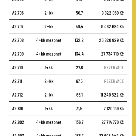
A2.706
2+kk
50,7
9 822 050 Kč
A2.707
2+kk
50,4
9 462 684 Kč
A2.708
4+kk mezonet
132,2
26 820 829 Kč
A2.709
4+kk mezonet
134,4
27 734 710 Kč
A2.710
1+kk
27,8
REZERVACE
A2.711
2+kk
67,5
REZERVACE
A2.712
2+kk
66,1
11 240 522 Kč
A2.801
1+kk
31,5
7 120 139 Kč
A2.802
4+kk mezonet
136,7
27 714 770 Kč
A2.803
4+kk mezonet
135,7
27 606 442 Kč