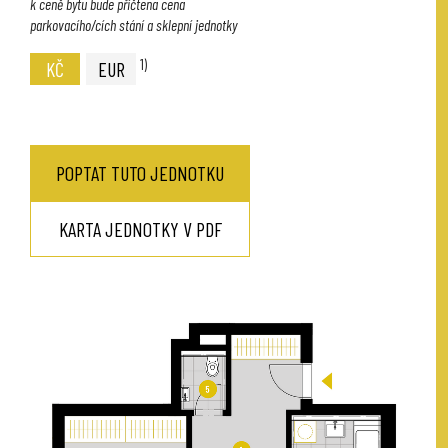
k ceně bytu bude přičtena cena
parkovacího/cích stání a sklepní jednotky
1)
KČ
EUR
POPTAT TUTO JEDNOTKU
KARTA JEDNOTKY V PDF