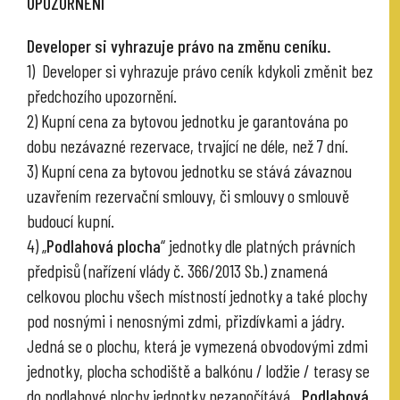
UPOZORNĚNÍ
Developer si vyhrazuje právo na změnu ceníku.
1) Developer si vyhrazuje právo ceník kdykoli změnit bez
předchozího upozornění.
2) Kupní cena za bytovou jednotku je garantována po
dobu nezávazné rezervace, trvající ne déle, než 7 dní.
3) Kupní cena za bytovou jednotku se stává závaznou
uzavřením rezervační smlouvy, či smlouvy o smlouvě
budoucí kupní.
4) „
Podlahová plocha
“ jednotky dle platných právních
předpisů (nařízení vlády č. 366/2013 Sb.) znamená
celkovou plochu všech místností jednotky a také plochy
pod nosnými i nenosnými zdmi, přizdívkami a jádry.
Jedná se o plochu, která je vymezená obvodovými zdmi
jednotky, plocha schodiště a balkónu / lodžie / terasy se
do podlahové plochy jednotky nezapočítává. „
Podlahová