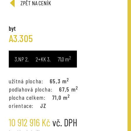
ZPĚT NA CENÍK
byt
A3.305
2
3.NP
2+KK
71,0
m
2
užitná plocha:
65,3 m
2
podlahová plocha:
67,5 m
2
plocha celkem:
71,0 m
orientace:
JZ
10 912 916 Kč
vč. DPH