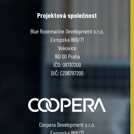
Projektová společnost
Blue Rosemarine Development s.r.o.
Evropská 866/71
Vokovice
160 00 Praha
IČO: 08797200
DIČ: CZ08797200
Coopera Development s.r.o.
Evropská 866/71