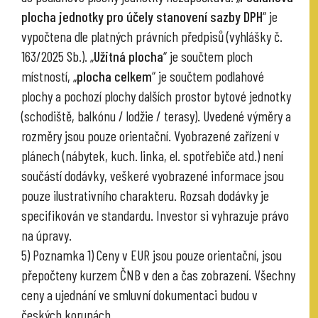
plocha jednotky pro účely stanovení sazby DPH
“ je
vypočtena dle platných právních předpisů (vyhlášky č.
163/2025 Sb.). „
Užitná plocha
“ je součtem ploch
místností, „
plocha celkem
“ je součtem podlahové
plochy a pochozí plochy dalších prostor bytové jednotky
(schodiště, balkónu / lodžie / terasy). Uvedené výměry a
rozměry jsou pouze orientační. Vyobrazené zařízení v
plánech (nábytek, kuch. linka, el. spotřebiče atd.) není
součástí dodávky, veškeré vyobrazené informace jsou
pouze ilustrativního charakteru. Rozsah dodávky je
specifikován ve standardu. Investor si vyhrazuje právo
na úpravy.
5) Poznamka 1) Ceny v EUR jsou pouze orientační, jsou
přepočteny kurzem ČNB v den a čas zobrazení. Všechny
ceny a ujednání ve smluvní dokumentaci budou v
českých korunách.