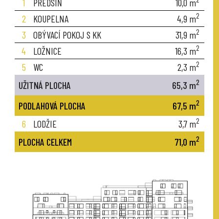
1
PŘEDSÍŇ
10,0
m
2
2
KOUPELNA
4,9
m
2
3
OBÝVACÍ POKOJ S KK
31,9
m
2
4
LOŽNICE
16,3
m
2
5
WC
2,3
m
2
UŽITNÁ PLOCHA
65,3
m
2
PODLAHOVÁ PLOCHA
67,5
m
2
6
LODŽIE
3,7
m
2
PLOCHA CELKEM
71,0
m