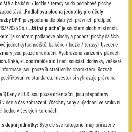
diště a balkónu / lodžie / terasy se do podlahové plochy
započítává. „
Podlahová plocha jednotky pro účely
sazby DPH
“ je vypočtena dle platných právních předpisů
 163/2025 Sb.). „
Užitná plocha
“ je součtem ploch místností,
lkem
“ je součtem podlahové plochy a pochozí plochy dalších
vé jednotky (schodiště, balkónu / lodžie / terasy). Uvedené
změry jsou pouze orientační. Vyobrazené zařízení v plánech
ch. linka, el. spotřebiče atd.) není součástí dodávky, veškeré
informace jsou pouze ilustrativního charakteru. Rozsah
specifikován ve standardu. Investor si vyhrazuje právo na
 1) Ceny v EUR jsou pouze orientační, jsou přepočteny
v den a čas zobrazení. Všechny ceny a ujednání ve smluvní
i budou v českých korunách.
 sklepní jednotky:
Byty dle své kategorie, mají přiřazené