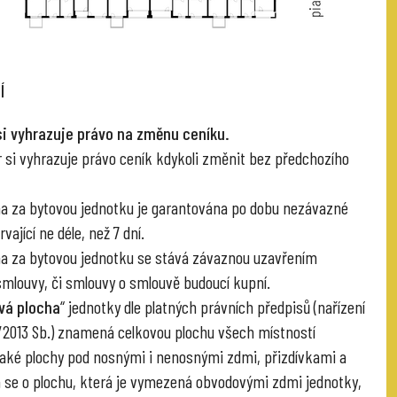
Í
si vyhrazuje právo na změnu ceníku.
r si vyhrazuje právo ceník kdykoli změnit bez předchozího
na za bytovou jednotku je garantována po dobu nezávazné
vající ne déle, než 7 dní.
na za bytovou jednotku se stává závaznou uzavřením
smlouvy, či smlouvy o smlouvě budoucí kupní.
vá plocha
“ jednotky dle platných právních předpisů (nařízení
6/2013 Sb.) znamená celkovou plochu všech místností
také plochy pod nosnými i nenosnými zdmi, přizdívkami a
á se o plochu, která je vymezená obvodovými zdmi jednotky,