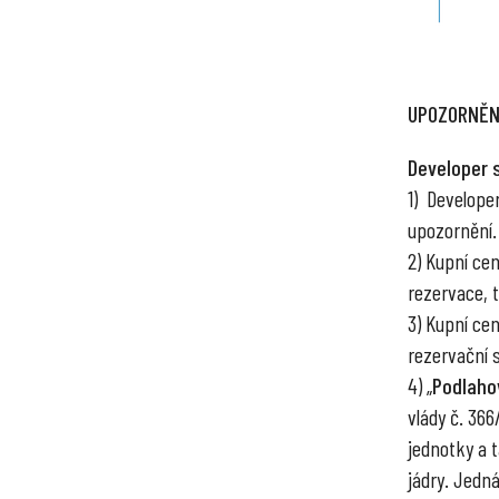
UPOZORNĚN
Developer 
1) Develope
upozornění.
2) Kupní ce
rezervace, tr
3) Kupní ce
rezervační 
4) „
Podlaho
vlády č. 36
jednotky a 
jádry. Jedn