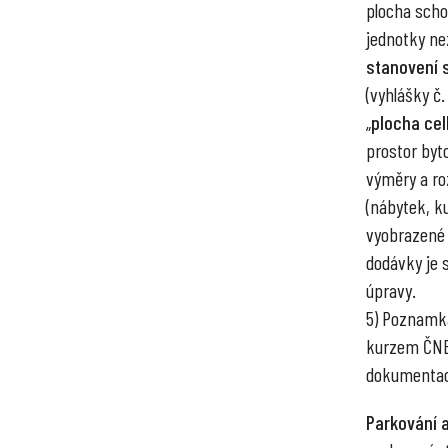
plocha scho
jednotky ne
stanovení 
(vyhlášky č.
„
plocha ce
prostor byto
výměry a ro
(nábytek, ku
vyobrazené 
dodávky je 
úpravy.
5) Poznamka
kurzem ČNB 
dokumentac
Parkování a