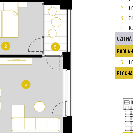
2
L
3
O
4
K
UŽITNÁ
PODLAH
5
L
PLOCHA