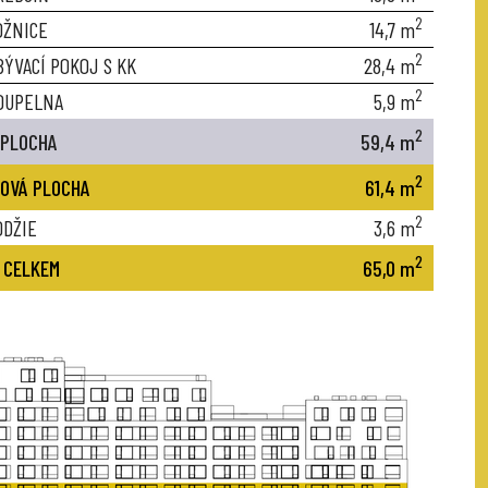
2
OŽNICE
14,7
m
2
BÝVACÍ POKOJ S KK
28,4
m
2
OUPELNA
5,9
m
2
 PLOCHA
59,4
m
2
OVÁ PLOCHA
61,4
m
2
ODŽIE
3,6
m
2
 CELKEM
65,0
m