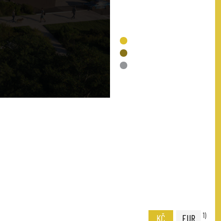
VOLNÉ
REZERVACE
PRODÁNO
NENÍ V NABÍDCE
1)
KČ
EUR