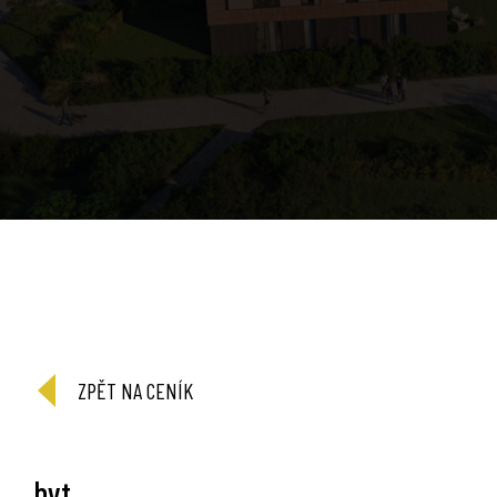
ZPĚT NA CENÍK
byt