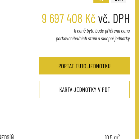
9 697 408 Kč
vč. DPH
k ceně bytu bude přičtena cena
parkovacího/cích stání a sklepní jednotky
POPTAT TUTO JEDNOTKU
KARTA JEDNOTKY V PDF
2
ŘEDSÍŇ
10,5
m