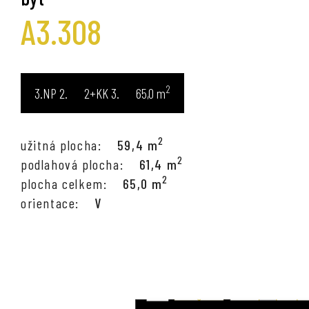
A3.308
2
3.NP
2+KK
65,0
m
2
užitná plocha:
59,4 m
2
podlahová plocha:
61,4 m
2
plocha celkem:
65,0 m
orientace:
V