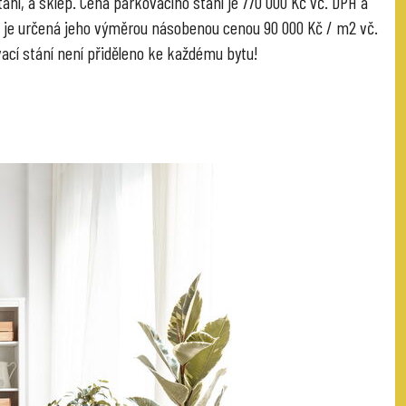
ání, a sklep. Cena parkovacího stání je 770 000 Kč vč. DPH a
 je určená jeho výměrou násobenou cenou 90 000 Kč / m2 vč.
ací stání není přiděleno ke každému bytu!