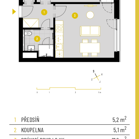
2
1
PŘEDSÍŇ
5,2
m
2
2
KOUPELNA
5,1
m
2