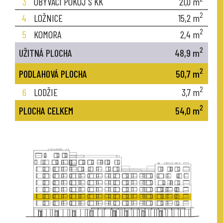
3
OBÝVACÍ POKOJ S KK
21,0
m
2
4
LOŽNICE
15,2
m
2
5
KOMORA
2,4
m
2
UŽITNÁ PLOCHA
48,9
m
2
PODLAHOVÁ PLOCHA
50,7
m
2
6
LODŽIE
3,7
m
2
PLOCHA CELKEM
54,0
m