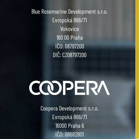
Blue Rosemarine Development s.r.o.
Evropská 866/71
Vokovice
160 00 Praha
IČO: 08797200
DIČ: CZ08797200
Coopera Development s.r.o.
Evropská 866/71
16000 Praha 6
IČO: 08682801