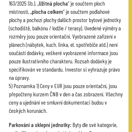
163/2025 Sb.). „
Užitná plocha
“ je součtem ploch
místností, „
plocha celkem
“ je součtem podlahové
plochy a pochozí plochy dalších prostor bytové jednotky
(schodiště, balkónu / lodžie / terasy). Uvedené výměry a
rozměry jsou pouze orientační. Vyobrazené zařízení v
plánech (nábytek, kuch. linka, el. spotřebiče atd.) není
součástí dodávky, veškeré vyobrazené informace jsou
pouze ilustrativního charakteru. Rozsah dodávky je
specifikován ve standardu. Investor si vyhrazuje právo
na úpravy.
5) Poznamka 1) Ceny v EUR jsou pouze orientační, jsou
přepočteny kurzem ČNB v den a čas zobrazení. Všechny
ceny a ujednání ve smluvní dokumentaci budou v
českých korunách.
Parkování a sklepní jednotky:
Byty dle své kategorie,