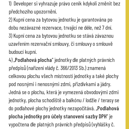
1) Developer si vyhrazuje právo ceník kdykoli změnit bez
předchozího upozornění.
2) Kupní cena za bytovou jednotku je garantována po
dobu nezávazné rezervace, trvající ne déle, než 7 dní.
3) Kupní cena za bytovou jednotku se stává závaznou
uzavřením rezervační smlouvy, či smlouvy o smlouvě
budoucí kupní.
4) „
Podlahová plocha
“ jednotky dle platných právních
předpisů (nařízení vlády č. 366/2013 Sb.) znamená
celkovou plochu všech místností jednotky a také plochy
pod nosnými i nenosnými zdmi, přizdívkami a jádry.
Jedná se o plochu, která je vymezená obvodovými zdmi
jednotky, plocha schodiště a balkónu / lodžie / terasy se
do podlahové plochy jednotky nezapočítává. „
Podlahová
plocha jednotky pro účely stanovení sazby DPH
“ je
vypočtena dle platných právních předpisů (vyhlášky č.