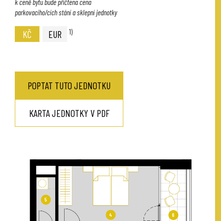
k ceně bytu bude přičtena cena
parkovacího/cích stání a sklepní jednotky
1)
KČ
EUR
POPTAT TUTO JEDNOTKU
KARTA JEDNOTKY V PDF