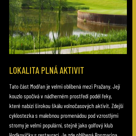
LOKALITA PLNÁ AKTIVIT
Tato část Modřan je velmi oblíbená mezi Pražany. Její
kouzlo spočívá v nádherném prostředí podél řeky,
které nabízí širokou škálu volnočasových aktivit. Zdejší
cyklostezka s malebnou promenádou pod vzrostlými
stromy je velmi populární, stejně jako golfový klub
Hodkovičky s restaurací. Je zde oblíbená Rosmarina,