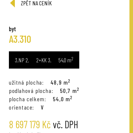
ZPĚT NA CENÍK
byt
A3.310
2
3.NP
2+KK
54,0
m
2
užitná plocha:
48,9 m
2
podlahová plocha:
50,7 m
2
plocha celkem:
54,0 m
orientace:
V
8 697 179 Kč
vč. DPH