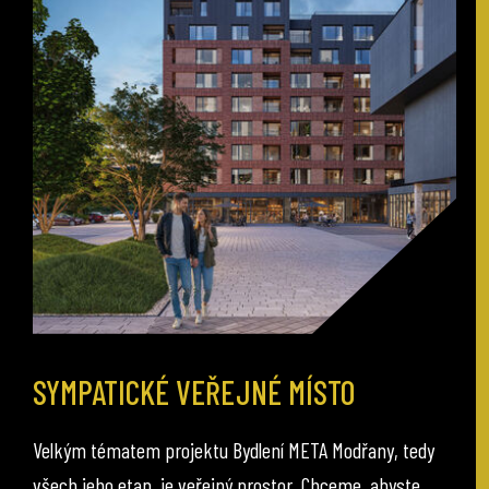
SYMPATICKÉ VEŘEJNÉ MÍSTO
Velkým tématem projektu Bydlení META Modřany, tedy
všech jeho etap, je veřejný prostor. Chceme, abyste