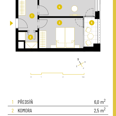
2
1
PŘEDSÍŇ
6,0
m
2
2
KOMORA
2,5
m