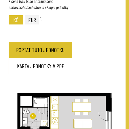
k ceně bytu bude přičtena cena
parkovacího/cích stání a sklepní jednotky
1)
KČ
EUR
POPTAT TUTO JEDNOTKU
KARTA JEDNOTKY V PDF