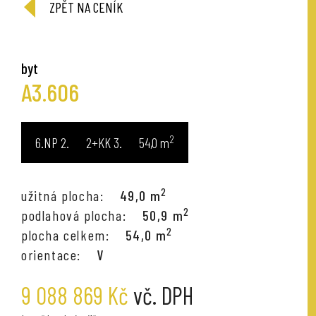
ZPĚT NA CENÍK
byt
A3.606
2
6.NP
2+KK
54,0
m
2
užitná plocha:
49,0 m
2
podlahová plocha:
50,9 m
2
plocha celkem:
54,0 m
orientace:
V
9 088 869 Kč
vč. DPH