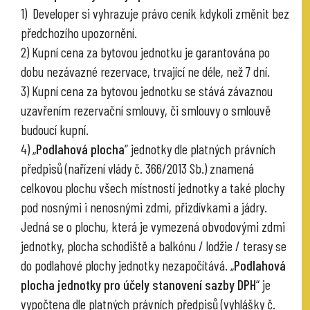
1) Developer si vyhrazuje právo ceník kdykoli změnit bez
předchozího upozornění.
2) Kupní cena za bytovou jednotku je garantována po
dobu nezávazné rezervace, trvající ne déle, než 7 dní.
3) Kupní cena za bytovou jednotku se stává závaznou
uzavřením rezervační smlouvy, či smlouvy o smlouvě
budoucí kupní.
4) „
Podlahová plocha
“ jednotky dle platných právních
předpisů (nařízení vlády č. 366/2013 Sb.) znamená
celkovou plochu všech místností jednotky a také plochy
pod nosnými i nenosnými zdmi, přizdívkami a jádry.
Jedná se o plochu, která je vymezená obvodovými zdmi
jednotky, plocha schodiště a balkónu / lodžie / terasy se
do podlahové plochy jednotky nezapočítává. „
Podlahová
plocha jednotky pro účely stanovení sazby DPH
“ je
vypočtena dle platných právních předpisů (vyhlášky č.