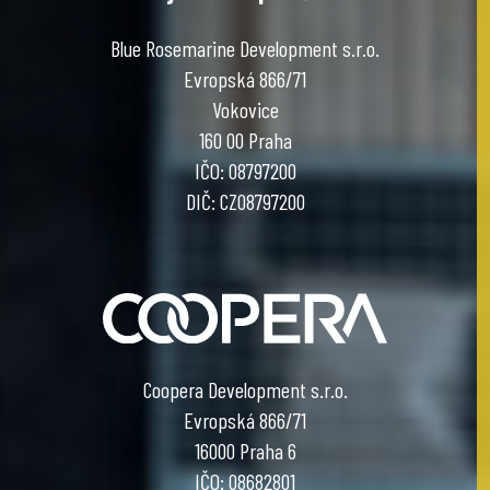
Blue Rosemarine Development s.r.o.
Evropská 866/71
Vokovice
160 00 Praha
IČO: 08797200
DIČ: CZ08797200
Coopera Development s.r.o.
Evropská 866/71
16000 Praha 6
IČO: 08682801