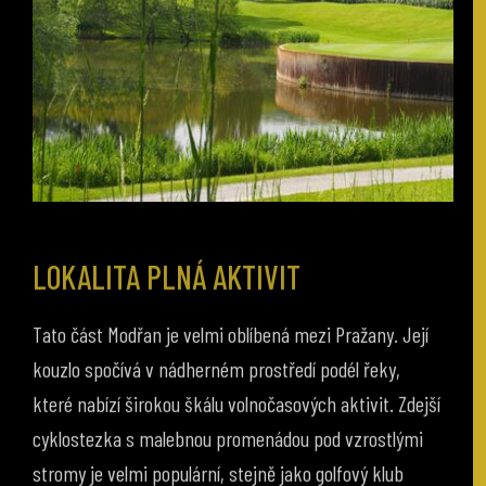
LOKALITA PLNÁ AKTIVIT
Tato část Modřan je velmi oblíbená mezi Pražany. Její
kouzlo spočívá v nádherném prostředí podél řeky,
které nabízí širokou škálu volnočasových aktivit. Zdejší
cyklostezka s malebnou promenádou pod vzrostlými
stromy je velmi populární, stejně jako golfový klub