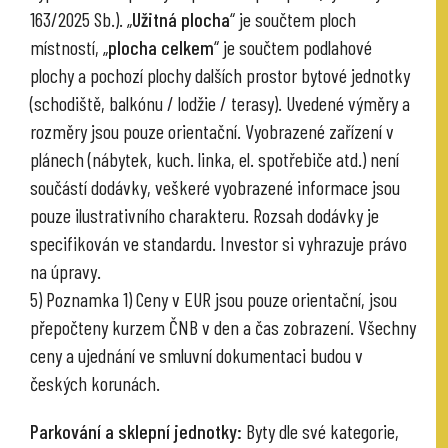
163/2025 Sb.). „
Užitná plocha
“ je součtem ploch
místností, „
plocha celkem
“ je součtem podlahové
plochy a pochozí plochy dalších prostor bytové jednotky
(schodiště, balkónu / lodžie / terasy). Uvedené výměry a
rozměry jsou pouze orientační. Vyobrazené zařízení v
plánech (nábytek, kuch. linka, el. spotřebiče atd.) není
součástí dodávky, veškeré vyobrazené informace jsou
pouze ilustrativního charakteru. Rozsah dodávky je
specifikován ve standardu. Investor si vyhrazuje právo
na úpravy.
5) Poznamka 1) Ceny v EUR jsou pouze orientační, jsou
přepočteny kurzem ČNB v den a čas zobrazení. Všechny
ceny a ujednání ve smluvní dokumentaci budou v
českých korunách.
Parkování a sklepní jednotky:
Byty dle své kategorie,