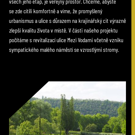
všech jeho etap, je veřejný prostor. Chceme, abyste
se zde cítili komfortně a víme, že promyšlený
urbanismus a ulice s důrazem na krajinářský cit výrazně
zlepší kvalitu života v místě. V části našeho projektu
počítáme s revitalizací ulice Mezi Vodami včetně vzniku
sympatického malého náměstí se vzrostlými stromy.