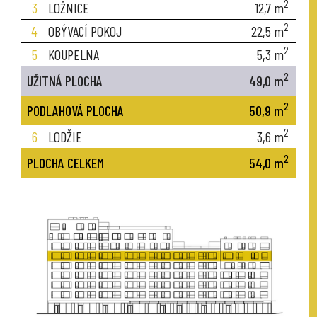
2
3
LOŽNICE
12,7
m
2
4
OBÝVACÍ POKOJ
22,5
m
2
5
KOUPELNA
5,3
m
2
UŽITNÁ PLOCHA
49,0
m
2
PODLAHOVÁ PLOCHA
50,9
m
2
6
LODŽIE
3,6
m
2
PLOCHA CELKEM
54,0
m