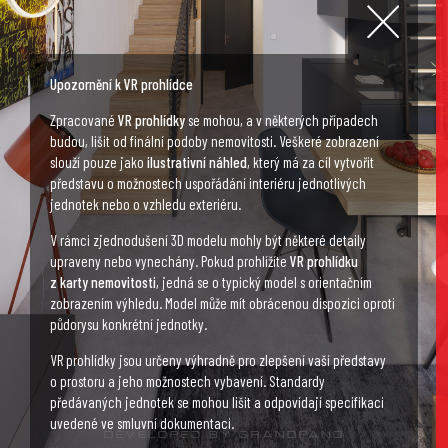
Upozornění k VR prohlídce
Zpracované
VR prohlídky
se mohou, a v některých případech
budou, lišit od finální podoby nemovitosti. Veškeré zobrazení
slouží pouze jako
ilustrativní náhled
, který má za cíl vytvořit
představu o možnostech uspořádání interiéru jednotlivých
jednotek nebo o vzhledu exteriéru.
V rámci zjednodušení 3D modelu mohly být některé detaily
upraveny nebo vynechány. Pokud prohlížíte
VR prohlídku
z karty nemovitosti
, jedná se o typický model s orientačním
zobrazením výhledu. Model může mít obrácenou dispozici oproti
půdorysu konkrétní jednotky.
VR prohlídky jsou určeny výhradně pro zlepšení vaší představy
o prostoru a jeho možnostech vybavení. Standardy
předávaných jednotek se mohou lišit a odpovídají specifikaci
uvedené ve smluvní dokumentaci.