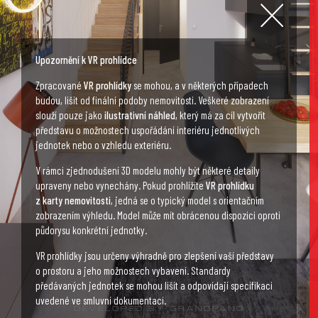
Upozornění k VR prohlídce
Zpracované
VR prohlídky
se mohou, a v některých případech
budou, lišit od finální podoby nemovitosti. Veškeré zobrazení
slouží pouze jako
ilustrativní náhled
, který má za cíl vytvořit
představu o možnostech uspořádání interiéru jednotlivých
jednotek nebo o vzhledu exteriéru.
V rámci zjednodušení 3D modelu mohly být některé detaily
upraveny nebo vynechány. Pokud prohlížíte
VR prohlídku
z karty nemovitosti
, jedná se o typický model s orientačním
zobrazením výhledu. Model může mít obrácenou dispozici oproti
půdorysu konkrétní jednotky.
VR prohlídky jsou určeny výhradně pro zlepšení vaší představy
o prostoru a jeho možnostech vybavení. Standardy
předávaných jednotek se mohou lišit a odpovídají specifikaci
uvedené ve smluvní dokumentaci.