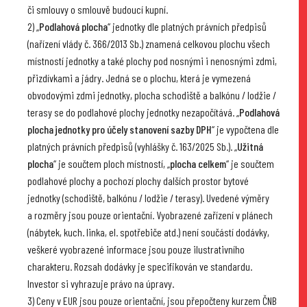
či smlouvy o smlouvě budoucí kupní.
2) „
Podlahová plocha
“ jednotky dle platných právních předpisů
(nařízení vlády č. 366/2013 Sb.) znamená celkovou plochu všech
místností jednotky a také plochy pod nosnými i nenosnými zdmi,
přizdívkami a jádry. Jedná se o plochu, která je vymezená
obvodovými zdmi jednotky, plocha schodiště a balkónu / lodžie /
terasy se do podlahové plochy jednotky nezapočítává. „
Podlahová
plocha jednotky pro účely stanovení sazby DPH
“ je vypočtena dle
platných právních předpisů (vyhlášky č. 163/2025 Sb.). „
Užitná
plocha
“ je součtem ploch místností, „
plocha celkem
“ je součtem
podlahové plochy a pochozí plochy dalších prostor bytové
jednotky (schodiště, balkónu / lodžie / terasy). Uvedené výměry
a rozměry jsou pouze orientační. Vyobrazené zařízení v plánech
(nábytek, kuch. linka, el. spotřebiče atd.) není součástí dodávky,
veškeré vyobrazené informace jsou pouze ilustrativního
charakteru. Rozsah dodávky je specifikován ve standardu.
Investor si vyhrazuje právo na úpravy.
3) Ceny v EUR jsou pouze orientační, jsou přepočteny kurzem ČNB