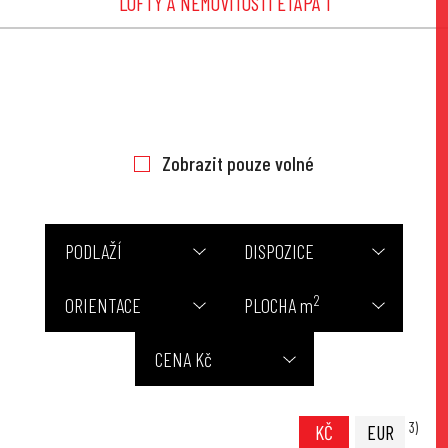
LOFTY A NEMOVITOSTÍ ETAPA 1
Zobrazit pouze volné
PODLAŽÍ
DISPOZICE
2
ORIENTACE
PLOCHA m
CENA Kč
3)
KČ
EUR