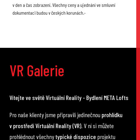
v den a čas zobrazení. Všechny ceny a ujednání ve smluvní
dokumentaci budou v českých korunách.-
VR Galerie
Vítejte ve světě Virtuální Reality - Bydlení META Lofts
Pro naše klienty jsme připravili jedinečnou
prohlídku
v prostředí Virtuální Reality (VR)
. V ní si můžete
prohlédnout všechny
typické dispozice
projektu