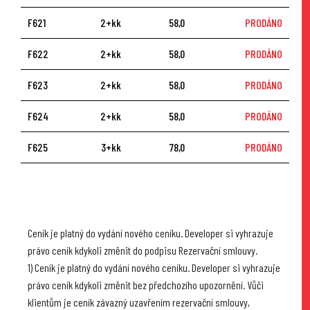
F621
2+kk
58,0
PRODÁNO
F622
2+kk
58,0
PRODÁNO
F623
2+kk
58,0
PRODÁNO
F624
2+kk
58,0
PRODÁNO
F625
3+kk
78,0
PRODÁNO
Ceník je platný do vydání nového ceníku. Developer si vyhrazuje
právo ceník kdykoli změnit do podpisu Rezervační smlouvy.
1) Ceník je platný do vydání nového ceníku. Developer si vyhrazuje
právo ceník kdykoli změnit bez předchozího upozornění. Vůči
klientům je ceník závazný uzavřením rezervační smlouvy,