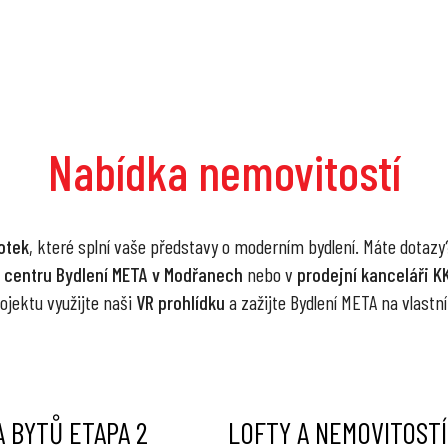
Nabídka nemovitostí
otek
, které splní vaše představy o moderním bydlení. Máte dotaz
 centru Bydlení META v Modřanech
nebo v
prodejní kanceláři K
ojektu využijte naši
VR prohlídku
a zažijte Bydlení META na vlastní
 BYTŮ ETAPA 2
LOFTY A NEMOVITOSTÍ