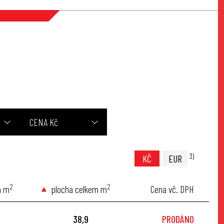
CENA Kč
3)
KČ
EUR
2
2
a m
plocha celkem m
Cena vč. DPH
38,9
PRODÁNO