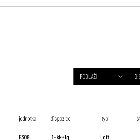
PODLAŽÍ
DI
jednotka
dispozice
typ
s
F308
1+kk+1g
Loft