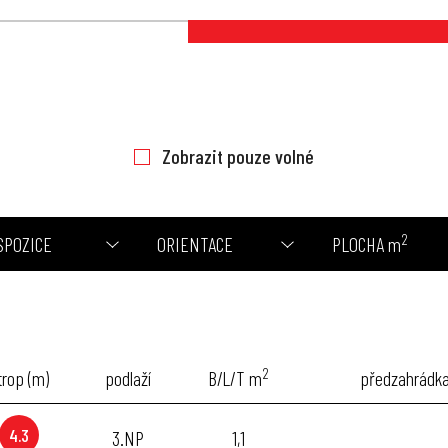
Zobrazit pouze volné
2
SPOZICE
ORIENTACE
PLOCHA m
2
trop (m)
podlaží
B/L/T m
předzahrádk
4.3
3.NP
1,1